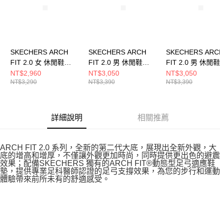
SKECHERS ARCH
SKECHERS ARCH
SKECHERS ARC
FIT 2.0 女 休閒鞋
FIT 2.0 男 休閒鞋
FIT 2.0 男 休閒鞋
150066WMVMT
232713BKRD
232713NVBL
NT$2,960
NT$3,050
NT$3,050
NT$3,290
NT$3,390
NT$3,390
詳細說明
相關推薦
ARCH FIT 2.0 系列，全新的第二代大底，展現出全新外觀，大
底的增高和增厚，不僅讓外觀更加時尚，同時提供更出色的避震
效果；配備SKECHERS 獨有的ARCH FIT®動態型足弓適應鞋
墊，提供專業足科醫師認證的足弓支撐效果，為您的步行和運動
體驗帶來前所未有的舒適感受。