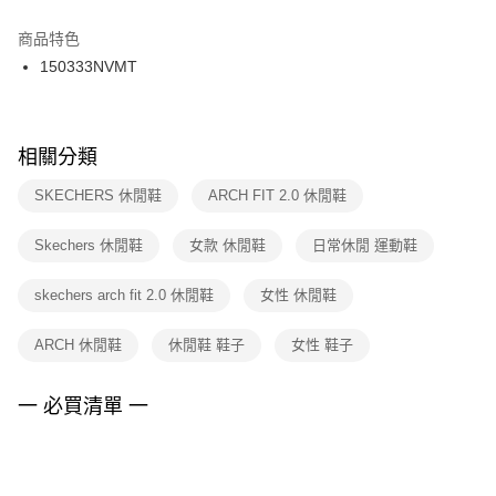
結帳頁面，進行簡訊認證並確認金額後，即可完成結帳。
２．訂單成立數日內，您將收到繳費通知簡訊。
商品特色
付款後門市自取
３．收到繳費通知簡訊後14天內，點擊此簡訊中的連結，可透過四大超商／
150333NVMT
每筆NT$100，滿NT$1,500(含以上)免運費
ATM／網路銀行／等多元方式進行付款，方視為交易完成。
※ 請注意：結帳手續完成當下不需立刻繳費，但若您需要取消訂單，請聯絡
購買商品的店家。未經商家同意取消之訂單仍視為有效，需透過AFTEE先享
後付繳納相關費用。
※ 交易是否成功請以「AFTEE先享後付 」之結帳頁面顯示為準，若有關於
相關分類
是否繳費成功／繳費後需取消欲退款等相關疑問，請聯繫「AFTEE先享後付
客戶支援中心」
https://netprotections.freshdesk.com/support/home
SKECHERS 休閒鞋
ARCH FIT 2.0 休閒鞋
【注意事項】
Skechers 休閒鞋
女款 休閒鞋
日常休閒 運動鞋
１．透過由恩沛科技股份有限公司提供之「AFTEE先享後付」服務完成之交
易，需依本服務之必要範圍內提供個人資料，並將交易相關給付款項請求債
權轉讓予恩沛科技股份有限公司。
skechers arch fit 2.0 休閒鞋
女性 休閒鞋
２．關於個人資料處理事宜，請瀏覽以下網址：
https://aftee.tw/terms/#terms3
ARCH 休閒鞋
休閒鞋 鞋子
女性 鞋子
３．未成年的使用者請事先徵得法定代理人或監護人之同意方可使用
「AFTEE先享後付」，若未經同意申辦者引起之損失，本公司不負相關責
任。
一 必買清單 一
４．使用「AFTEE先享後付」時，將依據個別帳號之用戶狀況，依本公司即
時審查核予不同之上限額度；若仍有額度不足之情形，本公司將視審查結果
請求用戶進行身份認證。
５．嚴禁一人註冊多個帳號或使用他人資訊註冊。若發現惡意使用之情形，
恩沛科技股份有限公司將有權停止該用戶之使用額度並採取法律行動。