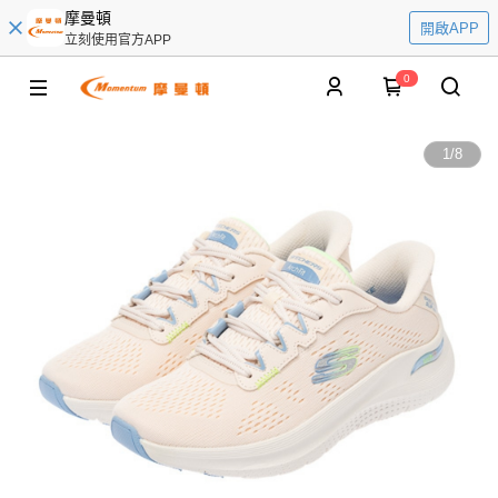
摩曼頓
開啟APP
立刻使用官方APP
0
1
/
8