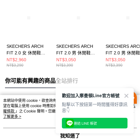
SKECHERS ARCH
SKECHERS ARCH
SKECHERS ARC
FIT 2.0 女 休閒鞋
FIT 2.0 男 休閒鞋
FIT 2.0 男 休閒鞋
150066WMVMT
232713BKRD
232713NVBL
NT$2,960
NT$3,050
NT$3,050
NT$3,290
NT$3,390
NT$3,390
你可能有興趣的商品
全站排行
歡迎加入摩曼頓Line官方帳號
本網站中使用 cookie，欲查詢有關本網站使用 cookie 方式之詳情，及若您不希
點擊以下按鈕第一時間獲得好康訊
熱門標籤
望在電腦上使用 cookie 時應如何變更電腦的 cookie 設定，請參閱本網站「
隱私
息👇
權條款
」之 Cookie 聲明。您繼續使用本網站即表示您同意本公司得按本網站使
用條款之 Cookie 聲明使用 cookie。
了解更多 >
連結 LINE 帳號
我知道了