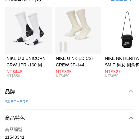
信用卡分期付款
3 期 0 利率 每期
NT$1,096
21家銀行
合作金庫商業銀行
第一商業銀行
LINE Pay
華南商業銀行
彰化商業銀行
Apple Pay
上海商業儲蓄銀行
台北富邦商業銀行
國泰世華商業銀行
兆豐國際商業銀行
悠遊付
臺灣中小企業銀行
台中商業銀行
NIKE U J UNICORN
NIKE U NK ED CSH
NIKE NK HERIT
匯豐（台灣）商業銀行
華泰商業銀行
CRW 1PR -160 男女
CREW 2P-144
SMIT 男女 側背
全盈+PAY
聯邦商業銀行
遠東國際商業銀行
中統襪 FZ3393100
EMBRDY 男女 短統襪
BA5871010
NT$446
NT$365
NT$527
元大商業銀行
永豐商業銀行
NT$550
NT$450
NT$650
AFTEE先享後付
FZ3073133
玉山商業銀行
星展（台灣）商業銀行
相關說明
台新國際商業銀行
中國信託商業銀行
品牌
【關於「AFTEE先享後付」】
台灣樂天信用卡公司
AFTEE先享後付是「在收到商品之後才付款」的支付方式。 讓您購物簡單
運送方式
SKECHERS
便利好安心！
１．簡單：不需註冊會員、不需綁卡、不需儲值。
7-11取貨(快速到店)
２．便利：只要手機號碼，簡訊認證，即可結帳。
商品特色
每筆NT$100，滿NT$1,500(含以上)免運費
３．安心：先確認商品／服務後，再付款。
商品編號
宅配
【「AFTEE先享後付」結帳流程】
１．於結帳方式選擇「AFTEE先享後付」後，將跳轉至「AFTEE先享後付」
11540341
每筆NT$100，滿NT$1,500(含以上)免運費