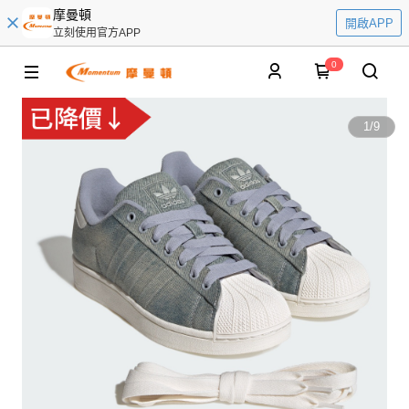
摩曼頓
開啟APP
立刻使用官方APP
0
1
/
9