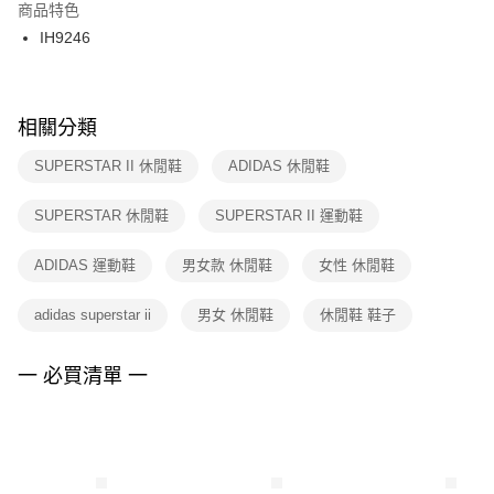
２．訂單成立數日內，您將收到繳費通知簡訊。
商品特色
付款後門市自取
３．收到繳費通知簡訊後14天內，點擊此簡訊中的連結，可透過四大超商／
IH9246
每筆NT$100，滿NT$1,500(含以上)免運費
ATM／網路銀行／等多元方式進行付款，方視為交易完成。
※ 請注意：結帳手續完成當下不需立刻繳費，但若您需要取消訂單，請聯絡
購買商品的店家。未經商家同意取消之訂單仍視為有效，需透過AFTEE先享
後付繳納相關費用。
※ 交易是否成功請以「AFTEE先享後付 」之結帳頁面顯示為準，若有關於
相關分類
是否繳費成功／繳費後需取消欲退款等相關疑問，請聯繫「AFTEE先享後付
客戶支援中心」
https://netprotections.freshdesk.com/support/home
SUPERSTAR II 休閒鞋
ADIDAS 休閒鞋
【注意事項】
SUPERSTAR 休閒鞋
SUPERSTAR II 運動鞋
１．透過由恩沛科技股份有限公司提供之「AFTEE先享後付」服務完成之交
易，需依本服務之必要範圍內提供個人資料，並將交易相關給付款項請求債
權轉讓予恩沛科技股份有限公司。
ADIDAS 運動鞋
男女款 休閒鞋
女性 休閒鞋
２．關於個人資料處理事宜，請瀏覽以下網址：
https://aftee.tw/terms/#terms3
adidas superstar ii
男女 休閒鞋
休閒鞋 鞋子
３．未成年的使用者請事先徵得法定代理人或監護人之同意方可使用
「AFTEE先享後付」，若未經同意申辦者引起之損失，本公司不負相關責
任。
一 必買清單 一
４．使用「AFTEE先享後付」時，將依據個別帳號之用戶狀況，依本公司即
時審查核予不同之上限額度；若仍有額度不足之情形，本公司將視審查結果
請求用戶進行身份認證。
５．嚴禁一人註冊多個帳號或使用他人資訊註冊。若發現惡意使用之情形，
恩沛科技股份有限公司將有權停止該用戶之使用額度並採取法律行動。