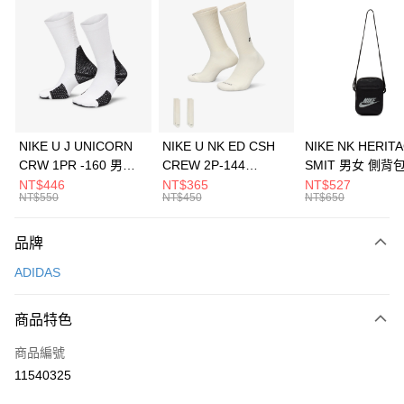
信用卡分期付款
3 期 0 利率 每期
NT$1,296
21家銀行
合作金庫商業銀行
第一商業銀行
LINE Pay
華南商業銀行
彰化商業銀行
Apple Pay
上海商業儲蓄銀行
台北富邦商業銀行
國泰世華商業銀行
兆豐國際商業銀行
悠遊付
臺灣中小企業銀行
台中商業銀行
NIKE U J UNICORN
NIKE U NK ED CSH
NIKE NK HERIT
匯豐（台灣）商業銀行
華泰商業銀行
CRW 1PR -160 男女
CREW 2P-144
SMIT 男女 側背
全盈+PAY
聯邦商業銀行
遠東國際商業銀行
中統襪 FZ3393100
EMBRDY 男女 短統襪
BA5871010
NT$446
NT$365
NT$527
元大商業銀行
永豐商業銀行
NT$550
NT$450
NT$650
AFTEE先享後付
FZ3073133
玉山商業銀行
星展（台灣）商業銀行
相關說明
台新國際商業銀行
中國信託商業銀行
品牌
【關於「AFTEE先享後付」】
台灣樂天信用卡公司
AFTEE先享後付是「在收到商品之後才付款」的支付方式。 讓您購物簡單
運送方式
ADIDAS
便利好安心！
１．簡單：不需註冊會員、不需綁卡、不需儲值。
7-11取貨(快速到店)
２．便利：只要手機號碼，簡訊認證，即可結帳。
商品特色
每筆NT$100，滿NT$1,500(含以上)免運費
３．安心：先確認商品／服務後，再付款。
商品編號
宅配
【「AFTEE先享後付」結帳流程】
１．於結帳方式選擇「AFTEE先享後付」後，將跳轉至「AFTEE先享後付」
11540325
每筆NT$100，滿NT$1,500(含以上)免運費
結帳頁面，進行簡訊認證並確認金額後，即可完成結帳。