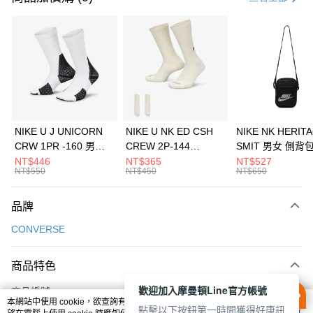
信用卡分期付款
3 期 0 利率 每期
NT$793
21家銀行
合作金庫商業銀行
第一商業銀行
LINE Pay
華南商業銀行
彰化商業銀行
Apple Pay
上海商業儲蓄銀行
台北富邦商業銀行
國泰世華商業銀行
兆豐國際商業銀行
悠遊付
臺灣中小企業銀行
台中商業銀行
NIKE U J UNICORN
NIKE U NK ED CSH
NIKE NK HERIT
匯豐（台灣）商業銀行
華泰商業銀行
CRW 1PR -160 男女
CREW 2P-144
SMIT 男女 側背
全盈+PAY
聯邦商業銀行
遠東國際商業銀行
中統襪 FZ3393100
EMBRDY 男女 短統襪
BA5871010
NT$446
NT$365
NT$527
元大商業銀行
永豐商業銀行
NT$550
NT$450
NT$650
AFTEE先享後付
FZ3073133
玉山商業銀行
星展（台灣）商業銀行
相關說明
台新國際商業銀行
中國信託商業銀行
品牌
【關於「AFTEE先享後付」】
台灣樂天信用卡公司
AFTEE先享後付是「在收到商品之後才付款」的支付方式。 讓您購物簡單
運送方式
CONVERSE
便利好安心！
１．簡單：不需註冊會員、不需綁卡、不需儲值。
7-11取貨(快速到店)
２．便利：只要手機號碼，簡訊認證，即可結帳。
商品特色
每筆NT$100，滿NT$1,500(含以上)免運費
３．安心：先確認商品／服務後，再付款。
歡迎加入摩曼頓Line官方帳號
商品編號
宅配
【「AFTEE先享後付」結帳流程】
本網站中使用 cookie，欲查詢有關本網站使用 cookie 方式之詳情，及若您不希
１．於結帳方式選擇「AFTEE先享後付」後，將跳轉至「AFTEE先享後付」
點擊以下按鈕第一時間獲得好康訊
11540324
每筆NT$100，滿NT$1,500(含以上)免運費