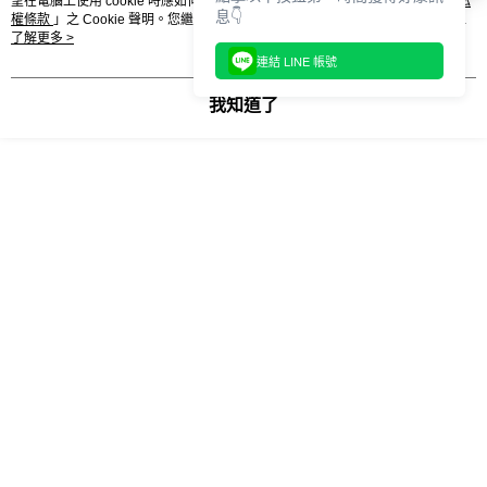
望在電腦上使用 cookie 時應如何變更電腦的 cookie 設定，請參閱本網站「
隱私
結帳頁面，進行簡訊認證並確認金額後，即可完成結帳。
息👇
權條款
」之 Cookie 聲明。您繼續使用本網站即表示您同意本公司得按本網站使
２．訂單成立數日內，您將收到繳費通知簡訊。
商品特色
付款後門市自取
用條款之 Cookie 聲明使用 cookie。
了解更多 >
３．收到繳費通知簡訊後14天內，點擊此簡訊中的連結，可透過四大超商／
連結 LINE 帳號
A16107C
每筆NT$100，滿NT$1,500(含以上)免運費
ATM／網路銀行／等多元方式進行付款，方視為交易完成。
※ 請注意：結帳手續完成當下不需立刻繳費，但若您需要取消訂單，請聯絡
我知道了
購買商品的店家。未經商家同意取消之訂單仍視為有效，需透過AFTEE先享
後付繳納相關費用。
※ 交易是否成功請以「AFTEE先享後付 」之結帳頁面顯示為準，若有關於
相關分類
是否繳費成功／繳費後需取消欲退款等相關疑問，請聯繫「AFTEE先享後付
客戶支援中心」
https://netprotections.freshdesk.com/support/home
CONVERSE 休閒鞋
CTAS 休閒鞋
LIFT HI 休閒鞋
【注意事項】
女款 休閒鞋
ctas egret/egret/black
１．透過由恩沛科技股份有限公司提供之「AFTEE先享後付」服務完成之交
易，需依本服務之必要範圍內提供個人資料，並將交易相關給付款項請求債
權轉讓予恩沛科技股份有限公司。
CTAS LIFT HI 休閒鞋
女性 休閒鞋
ctas lift hi
２．關於個人資料處理事宜，請瀏覽以下網址：
https://aftee.tw/terms/#terms3
休閒鞋 鞋子
女性 鞋子
３．未成年的使用者請事先徵得法定代理人或監護人之同意方可使用
「AFTEE先享後付」，若未經同意申辦者引起之損失，本公司不負相關責
任。
一 必買清單 一
４．使用「AFTEE先享後付」時，將依據個別帳號之用戶狀況，依本公司即
時審查核予不同之上限額度；若仍有額度不足之情形，本公司將視審查結果
請求用戶進行身份認證。
５．嚴禁一人註冊多個帳號或使用他人資訊註冊。若發現惡意使用之情形，
恩沛科技股份有限公司將有權停止該用戶之使用額度並採取法律行動。