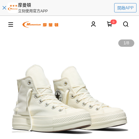
摩曼頓
開啟APP
立刻使用官方APP
0
1
/
8