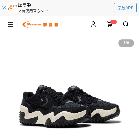
摩曼頓
開啟APP
立刻使用官方APP
0
1
/
8