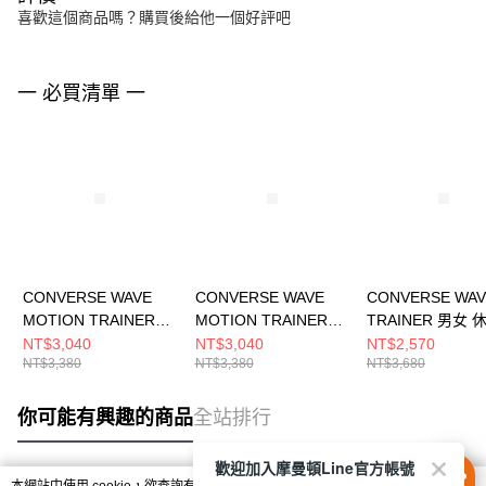
喜歡這個商品嗎？購買後給他一個好評吧
一 必買清單 一
CONVERSE WAVE
CONVERSE WAVE
CONVERSE WAV
MOTION TRAINER
MOTION TRAINER
TRAINER 男女 
OX WHITE 男女 休閒
OX SILVER 男女 休閒
A12837C
NT$3,040
NT$3,040
NT$2,570
NT$3,380
NT$3,380
NT$3,680
鞋 A19127C
鞋 A19129C
你可能有興趣的商品
全站排行
歡迎加入摩曼頓Line官方帳號