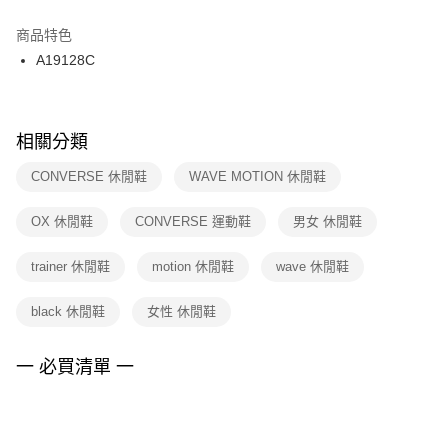
結帳頁面，進行簡訊認證並確認金額後，即可完成結帳。
２．訂單成立數日內，您將收到繳費通知簡訊。
商品特色
付款後門市自取
３．收到繳費通知簡訊後14天內，點擊此簡訊中的連結，可透過四大超商／
A19128C
每筆NT$100，滿NT$1,500(含以上)免運費
ATM／網路銀行／等多元方式進行付款，方視為交易完成。
※ 請注意：結帳手續完成當下不需立刻繳費，但若您需要取消訂單，請聯絡
購買商品的店家。未經商家同意取消之訂單仍視為有效，需透過AFTEE先享
後付繳納相關費用。
※ 交易是否成功請以「AFTEE先享後付 」之結帳頁面顯示為準，若有關於
相關分類
是否繳費成功／繳費後需取消欲退款等相關疑問，請聯繫「AFTEE先享後付
客戶支援中心」
https://netprotections.freshdesk.com/support/home
CONVERSE 休閒鞋
WAVE MOTION 休閒鞋
【注意事項】
OX 休閒鞋
CONVERSE 運動鞋
男女 休閒鞋
１．透過由恩沛科技股份有限公司提供之「AFTEE先享後付」服務完成之交
易，需依本服務之必要範圍內提供個人資料，並將交易相關給付款項請求債
權轉讓予恩沛科技股份有限公司。
trainer 休閒鞋
motion 休閒鞋
wave 休閒鞋
２．關於個人資料處理事宜，請瀏覽以下網址：
https://aftee.tw/terms/#terms3
black 休閒鞋
女性 休閒鞋
３．未成年的使用者請事先徵得法定代理人或監護人之同意方可使用
「AFTEE先享後付」，若未經同意申辦者引起之損失，本公司不負相關責
任。
一 必買清單 一
４．使用「AFTEE先享後付」時，將依據個別帳號之用戶狀況，依本公司即
時審查核予不同之上限額度；若仍有額度不足之情形，本公司將視審查結果
請求用戶進行身份認證。
５．嚴禁一人註冊多個帳號或使用他人資訊註冊。若發現惡意使用之情形，
恩沛科技股份有限公司將有權停止該用戶之使用額度並採取法律行動。