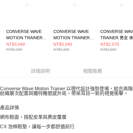
CONVERSE WAVE
CONVERSE WAVE
CONVERSE WAV
MOTION TRAINER
MOTION TRAINER
TRAINER 男女 
OX WHITE 男女 休閒
OX SILVER 男女 休閒
A12837C
NT$3,040
NT$3,040
NT$2,570
NT$3,380
NT$3,380
NT$3,680
鞋 A19127C
鞋 A19129C
詳細說明
相關推薦
Converse Wave Motion Trainer 以現代設計強勢登場，結合高階
紡織層次配置與獨特雕塑感外底，帶來耳目一新的視覺衝擊。
產品詳情
網布鞋面，搭配皮革與麂皮覆層
CX 泡棉鞋墊，讓每一步都舒適前行