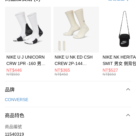
信用卡分期付款
3 期 0 利率 每期
NT$1,126
21家銀行
合作金庫商業銀行
第一商業銀行
LINE Pay
華南商業銀行
彰化商業銀行
Apple Pay
上海商業儲蓄銀行
台北富邦商業銀行
國泰世華商業銀行
兆豐國際商業銀行
悠遊付
臺灣中小企業銀行
台中商業銀行
NIKE U J UNICORN
NIKE U NK ED CSH
NIKE NK HERIT
匯豐（台灣）商業銀行
華泰商業銀行
CRW 1PR -160 男女
CREW 2P-144
SMIT 男女 側背
全盈+PAY
聯邦商業銀行
遠東國際商業銀行
中統襪 FZ3393100
EMBRDY 男女 短統襪
BA5871010
NT$446
NT$365
NT$527
元大商業銀行
永豐商業銀行
NT$550
NT$450
NT$650
AFTEE先享後付
FZ3073133
玉山商業銀行
星展（台灣）商業銀行
相關說明
台新國際商業銀行
中國信託商業銀行
品牌
【關於「AFTEE先享後付」】
台灣樂天信用卡公司
AFTEE先享後付是「在收到商品之後才付款」的支付方式。 讓您購物簡單
運送方式
CONVERSE
便利好安心！
１．簡單：不需註冊會員、不需綁卡、不需儲值。
7-11取貨(快速到店)
２．便利：只要手機號碼，簡訊認證，即可結帳。
商品特色
每筆NT$100，滿NT$1,500(含以上)免運費
３．安心：先確認商品／服務後，再付款。
商品編號
宅配
【「AFTEE先享後付」結帳流程】
１．於結帳方式選擇「AFTEE先享後付」後，將跳轉至「AFTEE先享後付」
11540319
每筆NT$100，滿NT$1,500(含以上)免運費