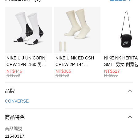
信用卡分期付款
3 期 0 利率 每期
NT$1,126
21家銀行
合作金庫商業銀行
第一商業銀行
LINE Pay
華南商業銀行
彰化商業銀行
Apple Pay
上海商業儲蓄銀行
台北富邦商業銀行
國泰世華商業銀行
兆豐國際商業銀行
悠遊付
臺灣中小企業銀行
台中商業銀行
NIKE U J UNICORN
NIKE U NK ED CSH
NIKE NK HERIT
匯豐（台灣）商業銀行
華泰商業銀行
CRW 1PR -160 男女
CREW 2P-144
SMIT 男女 側背
全盈+PAY
聯邦商業銀行
遠東國際商業銀行
中統襪 FZ3393100
EMBRDY 男女 短統襪
BA5871010
NT$446
NT$365
NT$527
元大商業銀行
永豐商業銀行
NT$550
NT$450
NT$650
AFTEE先享後付
FZ3073133
玉山商業銀行
星展（台灣）商業銀行
相關說明
台新國際商業銀行
中國信託商業銀行
品牌
【關於「AFTEE先享後付」】
台灣樂天信用卡公司
AFTEE先享後付是「在收到商品之後才付款」的支付方式。 讓您購物簡單
運送方式
CONVERSE
便利好安心！
１．簡單：不需註冊會員、不需綁卡、不需儲值。
7-11取貨(快速到店)
２．便利：只要手機號碼，簡訊認證，即可結帳。
商品特色
每筆NT$100，滿NT$1,500(含以上)免運費
３．安心：先確認商品／服務後，再付款。
商品編號
宅配
【「AFTEE先享後付」結帳流程】
１．於結帳方式選擇「AFTEE先享後付」後，將跳轉至「AFTEE先享後付」
11540317
每筆NT$100，滿NT$1,500(含以上)免運費