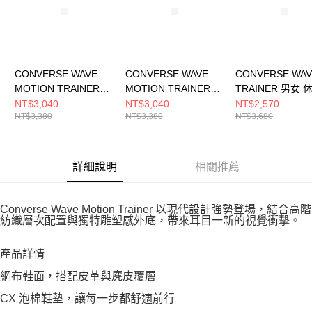
CONVERSE WAVE
CONVERSE WAVE
CONVERSE WAV
MOTION TRAINER
MOTION TRAINER
TRAINER 男女 
OX WHITE 男女 休閒
OX BLACK 男女 休閒
A12836C
NT$3,040
NT$3,040
NT$2,570
NT$3,380
NT$3,380
NT$3,680
鞋 A19127C
鞋 A19128C
詳細說明
相關推薦
Converse Wave Motion Trainer 以現代設計強勢登場，結合高階
紡織層次配置與獨特雕塑感外底，帶來耳目一新的視覺衝擊。
產品詳情
網布鞋面，搭配皮革與麂皮覆層
CX 泡棉鞋墊，讓每一步都舒適前行