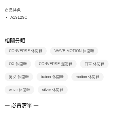
結帳頁面，進行簡訊認證並確認金額後，即可完成結帳。
２．訂單成立數日內，您將收到繳費通知簡訊。
商品特色
付款後門市自取
３．收到繳費通知簡訊後14天內，點擊此簡訊中的連結，可透過四大超商／
A19129C
每筆NT$100，滿NT$1,500(含以上)免運費
ATM／網路銀行／等多元方式進行付款，方視為交易完成。
※ 請注意：結帳手續完成當下不需立刻繳費，但若您需要取消訂單，請聯絡
購買商品的店家。未經商家同意取消之訂單仍視為有效，需透過AFTEE先享
後付繳納相關費用。
※ 交易是否成功請以「AFTEE先享後付 」之結帳頁面顯示為準，若有關於
相關分類
是否繳費成功／繳費後需取消欲退款等相關疑問，請聯繫「AFTEE先享後付
客戶支援中心」
https://netprotections.freshdesk.com/support/home
CONVERSE 休閒鞋
WAVE MOTION 休閒鞋
【注意事項】
OX 休閒鞋
CONVERSE 運動鞋
日常 休閒鞋
１．透過由恩沛科技股份有限公司提供之「AFTEE先享後付」服務完成之交
易，需依本服務之必要範圍內提供個人資料，並將交易相關給付款項請求債
權轉讓予恩沛科技股份有限公司。
男女 休閒鞋
trainer 休閒鞋
motion 休閒鞋
２．關於個人資料處理事宜，請瀏覽以下網址：
https://aftee.tw/terms/#terms3
wave 休閒鞋
silver 休閒鞋
３．未成年的使用者請事先徵得法定代理人或監護人之同意方可使用
「AFTEE先享後付」，若未經同意申辦者引起之損失，本公司不負相關責
任。
一 必買清單 一
４．使用「AFTEE先享後付」時，將依據個別帳號之用戶狀況，依本公司即
時審查核予不同之上限額度；若仍有額度不足之情形，本公司將視審查結果
請求用戶進行身份認證。
５．嚴禁一人註冊多個帳號或使用他人資訊註冊。若發現惡意使用之情形，
恩沛科技股份有限公司將有權停止該用戶之使用額度並採取法律行動。