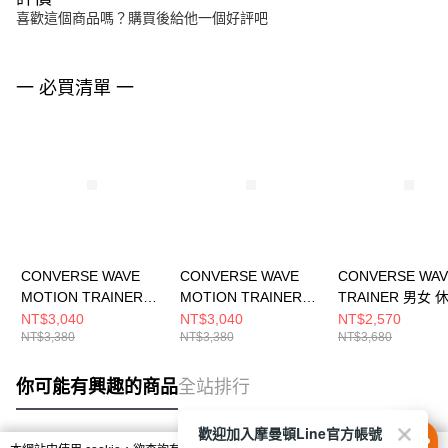
喜歡這個商品嗎？購買後給他一個好評吧
一 必買清單 一
CONVERSE WAVE
CONVERSE WAVE
CONVERSE WAV
MOTION TRAINER
MOTION TRAINER
TRAINER 男女 
OX WHITE 男女 休閒
OX BLACK 男女 休閒
A12836C
NT$3,040
NT$3,040
NT$2,570
NT$3,380
NT$3,380
NT$3,680
鞋 A19127C
鞋 A19128C
你可能有興趣的商品
全站排行
歡迎加入摩曼頓Line官方帳號