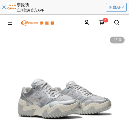
摩曼頓
開啟APP
立刻使用官方APP
0
1
/
10