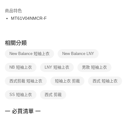
結帳頁面，進行簡訊認證並確認金額後，即可完成結帳。
２．訂單成立數日內，您將收到繳費通知簡訊。
商品特色
付款後門市自取
３．收到繳費通知簡訊後14天內，點擊此簡訊中的連結，可透過四大超商／
MT61V04NMCR-F
每筆NT$100，滿NT$1,500(含以上)免運費
ATM／網路銀行／等多元方式進行付款，方視為交易完成。
※ 請注意：結帳手續完成當下不需立刻繳費，但若您需要取消訂單，請聯絡
購買商品的店家。未經商家同意取消之訂單仍視為有效，需透過AFTEE先享
後付繳納相關費用。
※ 交易是否成功請以「AFTEE先享後付 」之結帳頁面顯示為準，若有關於
相關分類
是否繳費成功／繳費後需取消欲退款等相關疑問，請聯繫「AFTEE先享後付
客戶支援中心」
https://netprotections.freshdesk.com/support/home
New Balance 短袖上衣
New Balance LNY
【注意事項】
NB 短袖上衣
LNY 短袖上衣
男款 短袖上衣
１．透過由恩沛科技股份有限公司提供之「AFTEE先享後付」服務完成之交
易，需依本服務之必要範圍內提供個人資料，並將交易相關給付款項請求債
權轉讓予恩沛科技股份有限公司。
西式剪裁 短袖上衣
短袖上衣 剪裁
西式 短袖上衣
２．關於個人資料處理事宜，請瀏覽以下網址：
https://aftee.tw/terms/#terms3
SS 短袖上衣
西式 剪裁
３．未成年的使用者請事先徵得法定代理人或監護人之同意方可使用
「AFTEE先享後付」，若未經同意申辦者引起之損失，本公司不負相關責
任。
一 必買清單 一
４．使用「AFTEE先享後付」時，將依據個別帳號之用戶狀況，依本公司即
時審查核予不同之上限額度；若仍有額度不足之情形，本公司將視審查結果
請求用戶進行身份認證。
５．嚴禁一人註冊多個帳號或使用他人資訊註冊。若發現惡意使用之情形，
恩沛科技股份有限公司將有權停止該用戶之使用額度並採取法律行動。