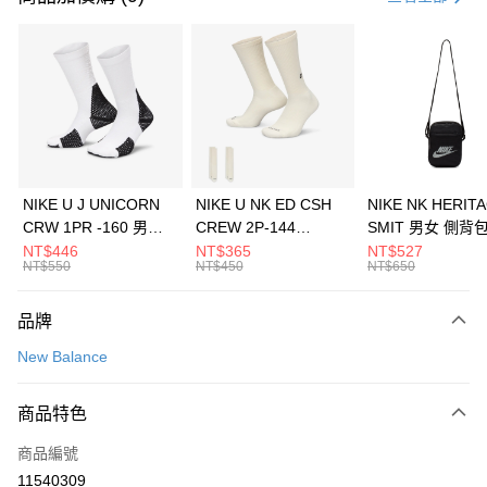
信用卡分期付款
3 期 0 利率 每期
NT$493
21家銀行
合作金庫商業銀行
第一商業銀行
LINE Pay
華南商業銀行
彰化商業銀行
Apple Pay
上海商業儲蓄銀行
台北富邦商業銀行
國泰世華商業銀行
兆豐國際商業銀行
悠遊付
臺灣中小企業銀行
台中商業銀行
NIKE U J UNICORN
NIKE U NK ED CSH
NIKE NK HERIT
匯豐（台灣）商業銀行
華泰商業銀行
CRW 1PR -160 男女
CREW 2P-144
SMIT 男女 側背
全盈+PAY
聯邦商業銀行
遠東國際商業銀行
中統襪 FZ3393100
EMBRDY 男女 短統襪
BA5871010
NT$446
NT$365
NT$527
元大商業銀行
永豐商業銀行
NT$550
NT$450
NT$650
AFTEE先享後付
FZ3073133
玉山商業銀行
星展（台灣）商業銀行
相關說明
台新國際商業銀行
中國信託商業銀行
品牌
【關於「AFTEE先享後付」】
台灣樂天信用卡公司
AFTEE先享後付是「在收到商品之後才付款」的支付方式。 讓您購物簡單
運送方式
New Balance
便利好安心！
１．簡單：不需註冊會員、不需綁卡、不需儲值。
7-11取貨(快速到店)
２．便利：只要手機號碼，簡訊認證，即可結帳。
商品特色
每筆NT$100，滿NT$1,500(含以上)免運費
３．安心：先確認商品／服務後，再付款。
商品編號
宅配
【「AFTEE先享後付」結帳流程】
１．於結帳方式選擇「AFTEE先享後付」後，將跳轉至「AFTEE先享後付」
11540309
每筆NT$100，滿NT$1,500(含以上)免運費