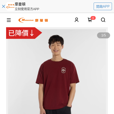
摩曼頓
開啟APP
立刻使用官方APP
0
1
/
5