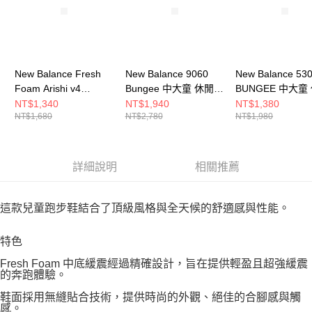
New Balance Fresh
New Balance 9060
New Balance 53
Foam Arishi v4
Bungee 中大童 休閒鞋
BUNGEE 中大童
Bungee 中大童 跑步鞋
P90607UK-W
鞋 PZ530CG-W
NT$1,340
NT$1,940
NT$1,380
NT$1,680
NT$2,780
NT$1,980
PARI561-W
詳細說明
相關推薦
這款兒童跑步鞋結合了頂級風格與全天候的舒適感與性能。
特色
Fresh Foam 中底緩震經過精確設計，旨在提供輕盈且超強緩震
的奔跑體驗。
鞋面採用無縫貼合技術，提供時尚的外觀、絕佳的合腳感與觸
感。