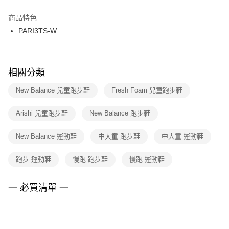
結帳頁面，進行簡訊認證並確認金額後，即可完成結帳。
２．訂單成立數日內，您將收到繳費通知簡訊。
商品特色
付款後門市自取
３．收到繳費通知簡訊後14天內，點擊此簡訊中的連結，可透過四大超商／
PARI3TS-W
每筆NT$100，滿NT$1,500(含以上)免運費
ATM／網路銀行／等多元方式進行付款，方視為交易完成。
※ 請注意：結帳手續完成當下不需立刻繳費，但若您需要取消訂單，請聯絡
購買商品的店家。未經商家同意取消之訂單仍視為有效，需透過AFTEE先享
後付繳納相關費用。
※ 交易是否成功請以「AFTEE先享後付 」之結帳頁面顯示為準，若有關於
相關分類
是否繳費成功／繳費後需取消欲退款等相關疑問，請聯繫「AFTEE先享後付
客戶支援中心」
https://netprotections.freshdesk.com/support/home
New Balance 兒童跑步鞋
Fresh Foam 兒童跑步鞋
【注意事項】
Arishi 兒童跑步鞋
New Balance 跑步鞋
１．透過由恩沛科技股份有限公司提供之「AFTEE先享後付」服務完成之交
易，需依本服務之必要範圍內提供個人資料，並將交易相關給付款項請求債
權轉讓予恩沛科技股份有限公司。
New Balance 運動鞋
中大童 跑步鞋
中大童 運動鞋
２．關於個人資料處理事宜，請瀏覽以下網址：
https://aftee.tw/terms/#terms3
跑步 運動鞋
慢跑 跑步鞋
慢跑 運動鞋
３．未成年的使用者請事先徵得法定代理人或監護人之同意方可使用
「AFTEE先享後付」，若未經同意申辦者引起之損失，本公司不負相關責
任。
一 必買清單 一
４．使用「AFTEE先享後付」時，將依據個別帳號之用戶狀況，依本公司即
時審查核予不同之上限額度；若仍有額度不足之情形，本公司將視審查結果
請求用戶進行身份認證。
５．嚴禁一人註冊多個帳號或使用他人資訊註冊。若發現惡意使用之情形，
恩沛科技股份有限公司將有權停止該用戶之使用額度並採取法律行動。