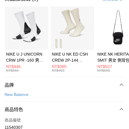
信用卡分期付款
3 期 0 利率 每期
NT$560
21家銀行
合作金庫商業銀行
第一商業銀行
LINE Pay
華南商業銀行
彰化商業銀行
Apple Pay
上海商業儲蓄銀行
台北富邦商業銀行
國泰世華商業銀行
兆豐國際商業銀行
悠遊付
臺灣中小企業銀行
台中商業銀行
NIKE U J UNICORN
NIKE U NK ED CSH
NIKE NK HERIT
匯豐（台灣）商業銀行
華泰商業銀行
CRW 1PR -160 男女
CREW 2P-144
SMIT 男女 側背
全盈+PAY
聯邦商業銀行
遠東國際商業銀行
中統襪 FZ3393100
EMBRDY 男女 短統襪
BA5871010
NT$446
NT$365
NT$527
元大商業銀行
永豐商業銀行
NT$550
NT$450
NT$650
AFTEE先享後付
FZ3073133
玉山商業銀行
星展（台灣）商業銀行
相關說明
台新國際商業銀行
中國信託商業銀行
品牌
【關於「AFTEE先享後付」】
台灣樂天信用卡公司
AFTEE先享後付是「在收到商品之後才付款」的支付方式。 讓您購物簡單
運送方式
New Balance
便利好安心！
１．簡單：不需註冊會員、不需綁卡、不需儲值。
7-11取貨(快速到店)
２．便利：只要手機號碼，簡訊認證，即可結帳。
商品特色
每筆NT$100，滿NT$1,500(含以上)免運費
３．安心：先確認商品／服務後，再付款。
商品編號
宅配
【「AFTEE先享後付」結帳流程】
１．於結帳方式選擇「AFTEE先享後付」後，將跳轉至「AFTEE先享後付」
11540307
每筆NT$100，滿NT$1,500(含以上)免運費