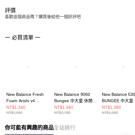
評價
喜歡這個商品嗎？購買後給他一個好評吧
一 必買清單 一
New Balance Fresh
New Balance 9060
New Balance 53
Foam Arishi v4
Bungee 中大童 休閒鞋
BUNGEE 中大童
Bungee 中大童 跑步鞋
P90607UK-W
鞋 PZ530CG-W
NT$1,340
NT$1,940
NT$1,380
NT$1,680
NT$2,780
NT$1,980
PARI561-W
你可能有興趣的商品
全站排行