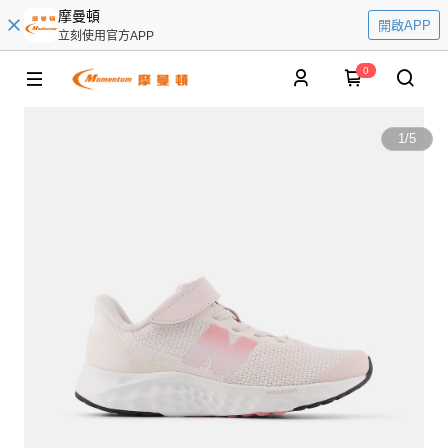
摩曼頓
開啟APP
立刻使用官方APP
0
1
/
5