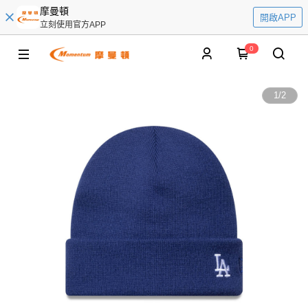
摩曼頓
開啟APP
立刻使用官方APP
0
1
/
2