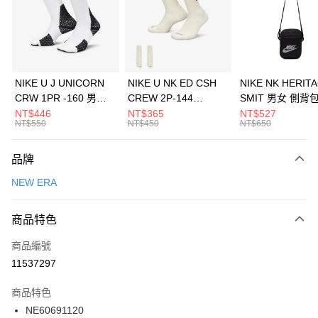
合作金庫商業銀行
第一商業銀行
LINE Pay
華南商業銀行
彰化商業銀行
Apple Pay
上海商業儲蓄銀行
台北富邦商業銀行
國泰世華商業銀行
兆豐國際商業銀行
悠遊付
臺灣中小企業銀行
台中商業銀行
NIKE U J UNICORN
NIKE U NK ED CSH
NIKE NK HERIT
匯豐（台灣）商業銀行
華泰商業銀行
CRW 1PR -160 男女
CREW 2P-144
SMIT 男女 側背
全盈+PAY
聯邦商業銀行
遠東國際商業銀行
中統襪 FZ3393100
EMBRDY 男女 短統襪
BA5871010
NT$446
NT$365
NT$527
元大商業銀行
永豐商業銀行
NT$550
NT$450
NT$650
AFTEE先享後付
FZ3073133
玉山商業銀行
星展（台灣）商業銀行
相關說明
台新國際商業銀行
中國信託商業銀行
品牌
【關於「AFTEE先享後付」】
台灣樂天信用卡公司
AFTEE先享後付是「在收到商品之後才付款」的支付方式。 讓您購物簡單
運送方式
NEW ERA
便利好安心！
１．簡單：不需註冊會員、不需綁卡、不需儲值。
7-11取貨(快速到店)
２．便利：只要手機號碼，簡訊認證，即可結帳。
商品特色
每筆NT$100，滿NT$1,500(含以上)免運費
３．安心：先確認商品／服務後，再付款。
商品編號
宅配
【「AFTEE先享後付」結帳流程】
１．於結帳方式選擇「AFTEE先享後付」後，將跳轉至「AFTEE先享後付」
11537297
每筆NT$100，滿NT$1,500(含以上)免運費
結帳頁面，進行簡訊認證並確認金額後，即可完成結帳。
２．訂單成立數日內，您將收到繳費通知簡訊。
商品特色
付款後門市自取
３．收到繳費通知簡訊後14天內，點擊此簡訊中的連結，可透過四大超商／
NE60691120
每筆NT$100，滿NT$1,500(含以上)免運費
ATM／網路銀行／等多元方式進行付款，方視為交易完成。