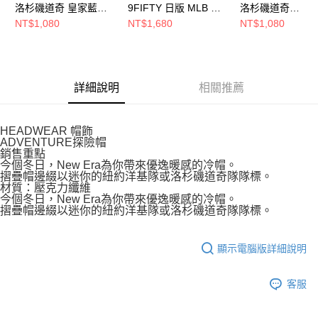
洛杉磯道奇 皇家藍
9FIFTY 日版 MLB W
洛杉磯道奇
NE70730206
LOGO 洛杉磯道奇 皇
NE70730187
NT$1,080
NT$1,680
NT$1,080
家藍 NE14737370
詳細說明
相關推薦
HEADWEAR 帽飾
ADVENTURE探險帽
銷售重點
今個冬日，New Era為你帶來優逸暖感的冷帽。
摺疊帽邊綴以迷你的紐約洋基隊或洛杉磯道奇隊隊標。
材質：壓克力纖維
今個冬日，New Era為你帶來優逸暖感的冷帽。
摺疊帽邊綴以迷你的紐約洋基隊或洛杉磯道奇隊隊標。
顯示電腦版詳細說明
客服