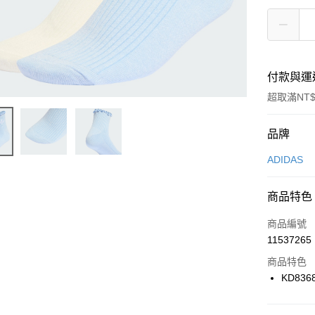
付款與運
超取滿NT$
付款方式
品牌
信用卡一
ADIDAS
信用卡分
商品特色
3 期 
商品編號
合作金
LINE Pay
11537265
華南商
Apple Pay
上海商
商品特色
國泰世
KD836
悠遊付
臺灣中
匯豐（
全盈+PAY