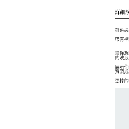
詳細
荷葉邊
帶有褶
當你想
的波浪
展示你
質製成
更棒的