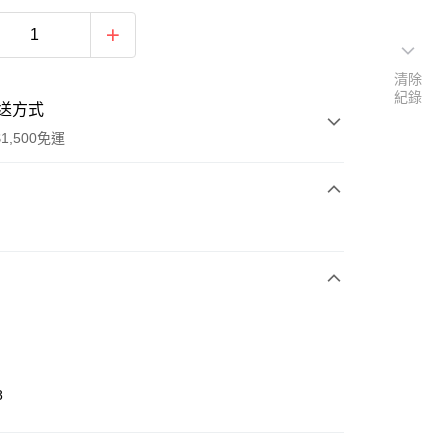
清除
紀錄
送方式
1,500免運
次付款
期付款
0 利率 每期
NT$196
21家銀行
庫商業銀行
第一商業銀行
業銀行
彰化商業銀行
業儲蓄銀行
台北富邦商業銀行
華商業銀行
兆豐國際商業銀行
8
小企業銀行
台中商業銀行
台灣）商業銀行
華泰商業銀行