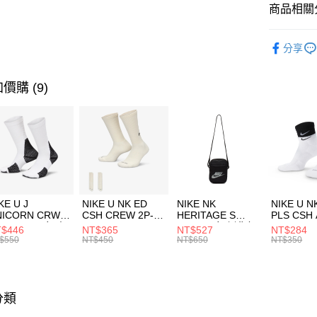
聯邦商
商品相關分
元大商
AFTEE先
玉山商
品牌
AD
相關說明
分享
台新國
【關於「A
運動配件
台灣樂
AFTEE
便利好安
運動類型
運送方式
價購 (9)
１．簡單
２．便利
7-11取貨
３．安心
每筆NT$1
【「AFT
宅配
１．於結帳
付」結帳
每筆NT$1
２．訂單
３．收到繳
付款後門
KE U J
NIKE U NK ED
NIKE NK
NIKE U N
／ATM／
NICORN CRW
CSH CREW 2P-
HERITAGE S
PLS CSH 
每筆NT$1
※ 請注意
R -160 男女 中
144 EMBRDY 男
SMIT 男女 側背包
144 DBL
$446
NT$365
NT$527
NT$284
絡購買商品
襪 FZ3393100
女 短統襪
BA5871010
襪 DH405
$550
NT$450
NT$650
NT$350
先享後付
FZ3073133
※ 交易是
是否繳費成
付客戶支
分類
【注意事