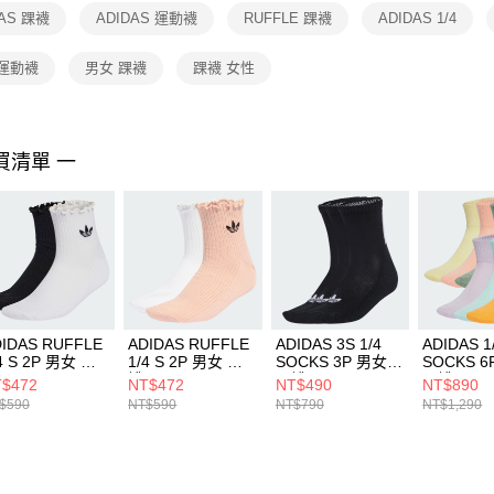
１．透過由
DAS 踝襪
ADIDAS 運動襪
RUFFLE 踝襪
ADIDAS 1/4
交易，需
求債權轉
２．關於
 運動襪
男女 踝襪
踝襪 女性
https://aft
３．未成
「AFTE
任。
買清單 一
４．使用「
即時審查
結果請求
５．嚴禁
形，恩沛
動。
IDAS RUFFLE
ADIDAS RUFFLE
ADIDAS 3S 1/4
ADIDAS 1
4 S 2P 男女 踝
1/4 S 2P 男女 踝
SOCKS 3P 男女
SOCKS 6
 KD8367
襪 KD8369
踝襪 JV7426
踝襪 JJ18
$472
NT$472
NT$490
NT$890
$590
NT$590
NT$790
NT$1,290