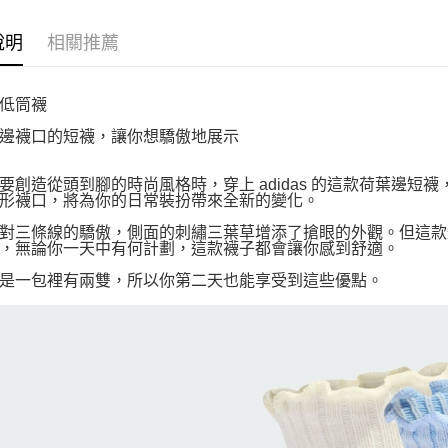
說明
相關推薦
低筒襪
邊襪口的短襪，讓你想驕傲地展示
要創造從頭到腳的時尚風格時，穿上 adidas 的這款荷葉邊
形襪口，將為你的日常裝扮帶來全新的變化。
對三條線的驕傲，側面的刺繡三葉草增添了搶眼的外觀。但這款
，無論你一天中有何計劃，這款襪子都會讓你感到舒適。
是一包裡有兩雙，所以你第二天也能享受到這些優點。