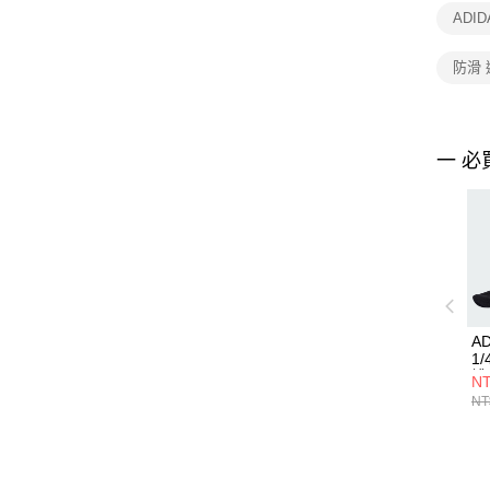
ADI
防滑
一 必
AD
1/
襪
NT
NT