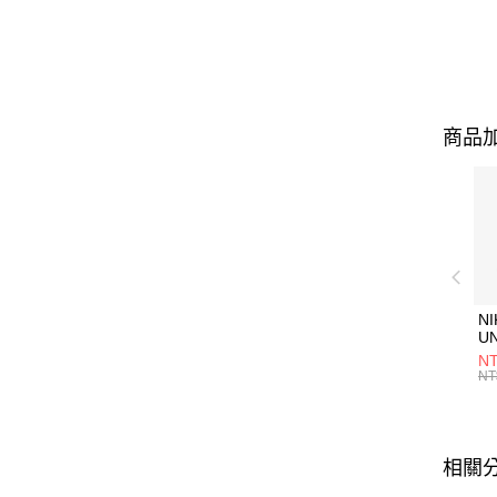
商品加
NI
U
1P
NT
統
NT
相關