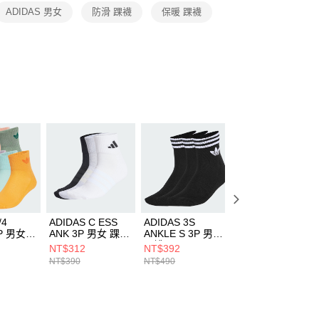
恩沛科技股份有限公司提供之「AFTEE先享後付」服務完成之
ADIDAS 男女
防滑 踝襪
保暖 踝襪
依本服務之必要範圍內提供個人資料，並將交易相關給付款項請
讓予恩沛科技股份有限公司。
個人資料處理事宜，請瀏覽以下網址：
ee.tw/terms/#terms3
年的使用者請事先徵得法定代理人或監護人之同意方可使用
E先享後付」，若未經同意申辦者引起之損失，本公司不負相關責
AFTEE先享後付」時，將依據個別帳號之用戶狀況，依本公司
核予不同之上限額度；若仍有額度不足之情形，本公司將視審查
用戶進行身份認證。
一人註冊多個帳號或使用他人資訊註冊。若發現惡意使用之情
科技股份有限公司將有權停止該用戶之使用額度並採取法律行
/4
ADIDAS C ESS
ADIDAS 3S
ADIDAS 3S
P 男女
ANK 3P 男女 踝襪
ANKLE S 3P 男女
ANKLE S 3P 男女
35
KC9631
踝襪 JV7436
踝襪 JV7435
NT$312
NT$392
NT$392
NT$390
NT$490
NT$490