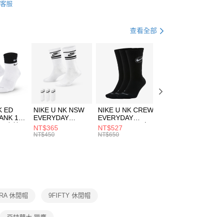
客服
際商業銀行
中國信託商業銀行
FTEE先享後付」】
帽款
休閒帽
天信用卡公司
先享後付是「在收到商品之後才付款」的支付方式。 讓您購物簡單
心！
休閒戶外
配件
查看全部
：不需註冊會員、不需綁卡、不需儲值。
：只要手機號碼，簡訊認證，即可結帳。
(快速到店)
：先確認商品／服務後，再付款。
00，滿NT$1,500(含以上)免運費
EE先享後付」結帳流程】
方式選擇「AFTEE先享後付」後，將跳轉至「AFTEE先享後
頁面，進行簡訊認證並確認金額後，即可完成結帳。
00，滿NT$1,500(含以上)免運費
成立數日內，您將收到繳費通知簡訊。
費通知簡訊後14天內，點擊此簡訊中的連結，可透過四大超商
市自取
K ED
NIKE U NK NSW
NIKE U NK CREW
NIKE U NK
網路銀行／等多元方式進行付款，方視為交易完成。
ANK 1P
EVERYDAY
EVERYDAY
EVERYDAY LTW
00，滿NT$1,500(含以上)免運費
：結帳手續完成當下不需立刻繳費，但若您需要取消訂單，請聯
 男 中統
ESSENTIAL CR
BBALL 3PR 男女
ANKLE 3PR 男女
NT$365
NT$527
NT$365
的店家。未經商家同意取消之訂單仍視為有效，需透過AFTEE
8104
男女 短統襪
長統襪
踝襪 SX7677010
NT$450
NT$650
NT$450
繳納相關費用。
DX5089103
DA2123010
否成功請以「AFTEE先享後付 」之結帳頁面顯示為準，若有關於
功／繳費後需取消欲退款等相關疑問，請聯繫「AFTEE先享後
援中心」
https://netprotections.freshdesk.com/support/home
項】
恩沛科技股份有限公司提供之「AFTEE先享後付」服務完成之
ERA 休閒帽
9FIFTY 休閒帽
依本服務之必要範圍內提供個人資料，並將交易相關給付款項請
讓予恩沛科技股份有限公司。
個人資料處理事宜，請瀏覽以下網址：