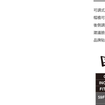
可調式
帽檐可
後側調
建議臉
品牌貼