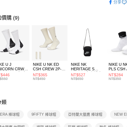
分享
台新國
【關於「A
運動配件
台灣樂
AFTEE
便利好安
運動類型
運送方式
價購 (9)
１．簡單
２．便利
7-11取貨
３．安心
每筆NT$1
【「AFT
宅配
１．於結帳
付」結帳
每筆NT$1
２．訂單
３．收到繳
付款後門
KE U J
NIKE U NK ED
NIKE NK
NIKE U N
／ATM／
NICORN CRW
CSH CREW 2P-
HERITAGE S
PLS CSH 
每筆NT$1
※ 請注意
R -160 男女 中
144 EMBRDY 男
SMIT 男女 側背包
144 DBL
$446
NT$365
NT$527
NT$284
絡購買商品
襪 FZ3393100
女 短統襪
BA5871010
襪 DH405
$550
NT$450
NT$650
NT$350
先享後付
FZ3073133
※ 交易是
是否繳費成
付客戶支
分類
【注意事
１．透過由
 ERA 棒球帽
9FIFTY 棒球帽
亞特蘭大獵鷹 棒球帽
NEW 
交易，需
求債權轉
２．關於