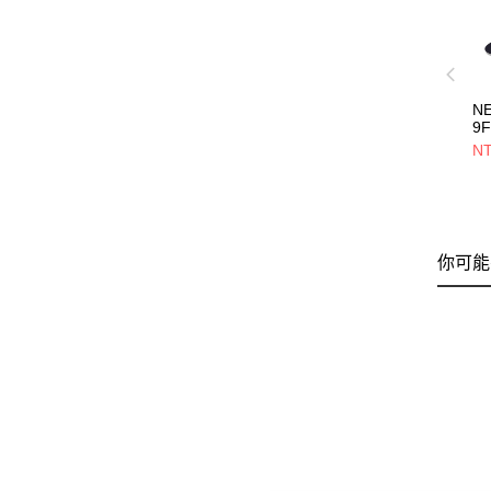
N
9F
3
NT
海
NE
你可能