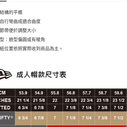
結構的平檐
自行彎曲成適合曲度
節帶便於調整大小
型：臉型偏圓或有稜角
紙位置依照實際收到商品為主。