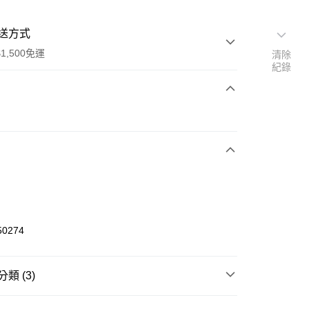
送方式
1,500免運
清除
紀錄
次付款
期付款
0 利率 每期
NT$660
21家銀行
庫商業銀行
第一商業銀行
業銀行
彰化商業銀行
業儲蓄銀行
台北富邦商業銀行
華商業銀行
兆豐國際商業銀行
50274
小企業銀行
台中商業銀行
台灣）商業銀行
華泰商業銀行
業銀行
遠東國際商業銀行
類 (3)
業銀行
永豐商業銀行
享後付
業銀行
星展（台灣）商業銀行
W ERA