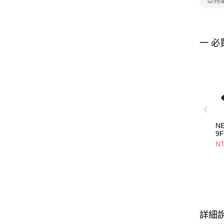
亞特
一 必
N
9F
3
NT
海
NE
詳細