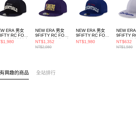
EW ERA 男女
NEW ERA 男女
NEW ERA 男女
NEW ER
IFTY RC FOG
9FIFTY RC FOG
9FIFTY RC FOG
9FIFTY R
1974 達拉斯牛仔
27395 洛杉磯湖人
31974 紐約巨人
LOGO 
$1,980
NT$1,352
NT$1,980
NT$632
軍藍
藍 NE60792605
海邊藍
NE13529
NT$2,080
NT$1,580
60850275
NE60850277
有興趣的商品
全站排行