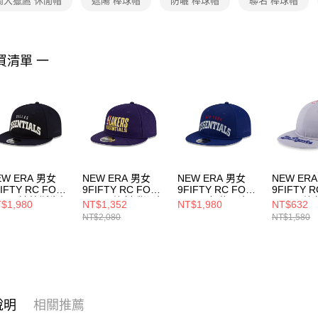
蘭大獵鷹 休閒帽
遮陽 棒球帽
防曬 棒球帽
聯名 棒球帽
https://aft
３．未成
「AFTE
任。
買清單 一
４．使用「
即時審查
結果請求
５．嚴禁
形，恩沛
動。
EW ERA 男女
NEW ERA 男女
NEW ERA 男女
NEW ER
IFTY RC FOG
9FIFTY RC FOG
9FIFTY RC FOG
9FIFTY R
1974 達拉斯牛仔
27395 洛杉磯湖人
31974 紐約巨人
LOGO 
$1,980
NT$1,352
NT$1,980
NT$632
軍藍
藍 NE60792605
海邊藍
NE13529
NT$2,080
NT$1,580
60850275
NE60850277
說明
相關推薦