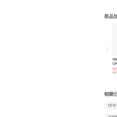
商品加
NI
U
1P
NT
統
NT
相關
NEW