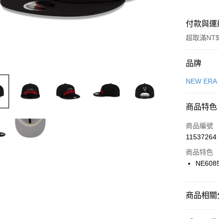
付款與運
超取滿NT$
付款方式
品牌
信用卡一
NEW ERA
信用卡分
商品特色
3 期 
商品編號
合作金
LINE Pay
11537264
華南商
Apple Pay
上海商
商品特色
國泰世
NE608
悠遊付
臺灣中
匯豐（
全盈+PAY
聯邦商
商品相關分
元大商
AFTEE先
玉山商
品牌
NE
相關說明