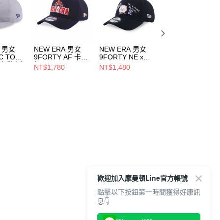
A 男女
NEW ERA 男女
NEW ERA 男女
NEW ERA 男女
C TOP
9FORTY AF 卡車
9FORTY NE x
59FIFTY RC
洛杉磯道奇
帽 OUTDOOR
BT21 RJ 黑
MARINE CLUB
NT$1,780
NT$1,480
NT$1,092
167
FISH NET NEW
NE14901007
NE 黑/印花
NT$1,680
ERA 黑
NE14499850
NE14700508
歡迎加入摩曼頓Line官方帳號
點擊以下按鈕第一時間獲得好康訊
息👇