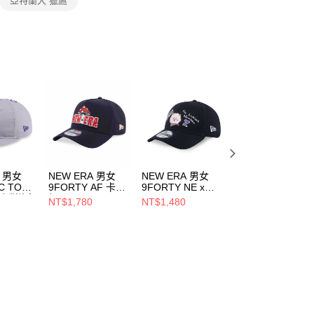
亞特蘭大 獵鷹
ee.tw/terms/#terms3
年的使用者請事先徵得法定代理人或監護人之同意方可使用
E先享後付」，若未經同意申辦者引起之損失，本公司不負相關責
AFTEE先享後付」時，將依據個別帳號之用戶狀況，依本公司
核予不同之上限額度；若仍有額度不足之情形，本公司將視審查
用戶進行身份認證。
一人註冊多個帳號或使用他人資訊註冊。若發現惡意使用之情
科技股份有限公司將有權停止該用戶之使用額度並採取法律行
A 男女
NEW ERA 男女
NEW ERA 男女
NEW ERA 男女
C TOP
9FORTY AF 卡車
9FORTY NE x
59FIFTY RC
洛杉磯道奇
帽 OUTDOOR
BT21 RJ 黑
MARINE CLUB
NT$1,780
NT$1,480
NT$1,092
167
FISH NET NEW
NE14901007
NE 黑/印花
NT$1,680
ERA 黑
NE14499850
NE14700508