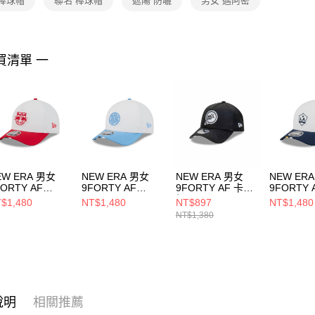
 棒球帽
聯名 棒球帽
遮陽 防曬
男女 邁阿密
https://aft
３．未成
「AFTE
任。
買清單 一
４．使用「
即時審查
結果請求
５．嚴禁
形，恩沛
動。
EW ERA 男女
NEW ERA 男女
NEW ERA 男女
NEW ER
FORTY AF
9FORTY AF
9FORTY AF 卡車
9FORTY 
S26 KICK OFF
MLS26 KICK OFF
帽 NFL CLASSIC
MLS26 K
$1,480
NT$1,480
NT$897
NT$1,480
約紅牛 白/紅
紐約城 白/藍
BLACK WHITE 邁
洛杉磯銀河
NT$1,380
60794002
NE60794007
阿密海豚 黑
NE60794
NE60588290
說明
相關推薦