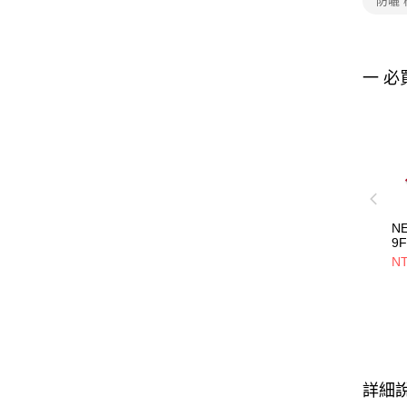
防曬
一 必
N
9
ML
NT
紐
NE
詳細