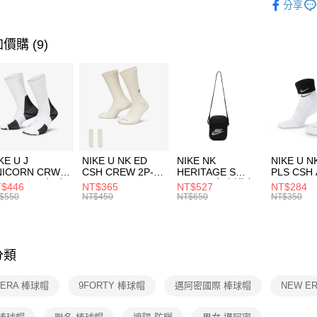
分享
台新國
【關於「A
運動配件
台灣樂
AFTEE
便利好安
運動類型
運送方式
價購 (9)
１．簡單
２．便利
7-11取貨
３．安心
每筆NT$1
【「AFT
宅配
１．於結帳
付」結帳
每筆NT$1
２．訂單
３．收到繳
付款後門
KE U J
NIKE U NK ED
NIKE NK
NIKE U N
／ATM／
NICORN CRW
CSH CREW 2P-
HERITAGE S
PLS CSH 
每筆NT$1
※ 請注意
R -160 男女 中
144 EMBRDY 男
SMIT 男女 側背包
144 DBL
$446
NT$365
NT$527
NT$284
絡購買商品
襪 FZ3393100
女 短統襪
BA5871010
襪 DH405
$550
NT$450
NT$650
NT$350
先享後付
FZ3073133
※ 交易是
是否繳費成
付客戶支
分類
【注意事
１．透過由
 ERA 棒球帽
9FORTY 棒球帽
邁阿密國際 棒球帽
NEW E
交易，需
求債權轉
２．關於