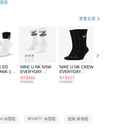
客服
際商業銀行
中國信託商業銀行
FTEE先享後付」】
帽款
休閒帽
天信用卡公司
先享後付是「在收到商品之後才付款」的支付方式。 讓您購物簡單
心！
休閒戶外
配件
查看全部
：不需註冊會員、不需綁卡、不需儲值。
：只要手機號碼，簡訊認證，即可結帳。
(快速到店)
：先確認商品／服務後，再付款。
00，滿NT$1,500(含以上)免運費
EE先享後付」結帳流程】
方式選擇「AFTEE先享後付」後，將跳轉至「AFTEE先享後
頁面，進行簡訊認證並確認金額後，即可完成結帳。
00，滿NT$1,500(含以上)免運費
成立數日內，您將收到繳費通知簡訊。
費通知簡訊後14天內，點擊此簡訊中的連結，可透過四大超商
市自取
K ED
NIKE U NK NSW
NIKE U NK CREW
NIKE U NK
網路銀行／等多元方式進行付款，方視為交易完成。
ANK 1P
EVERYDAY
EVERYDAY
EVERYDAY LTW
00，滿NT$1,500(含以上)免運費
：結帳手續完成當下不需立刻繳費，但若您需要取消訂單，請聯
 男 中統
ESSENTIAL CR
BBALL 3PR 男女
ANKLE 3PR 男女
NT$365
NT$527
NT$365
的店家。未經商家同意取消之訂單仍視為有效，需透過AFTEE
8104
男女 短統襪
長統襪
踝襪 SX7677010
NT$450
NT$650
NT$450
繳納相關費用。
DX5089103
DA2123010
否成功請以「AFTEE先享後付 」之結帳頁面顯示為準，若有關於
功／繳費後需取消欲退款等相關疑問，請聯繫「AFTEE先享後
援中心」
https://netprotections.freshdesk.com/support/home
項】
恩沛科技股份有限公司提供之「AFTEE先享後付」服務完成之
RA 休閒帽
9FORTY 休閒帽
遮陽 棒球帽
依本服務之必要範圍內提供個人資料，並將交易相關給付款項請
讓予恩沛科技股份有限公司。
個人資料處理事宜，請瀏覽以下網址：