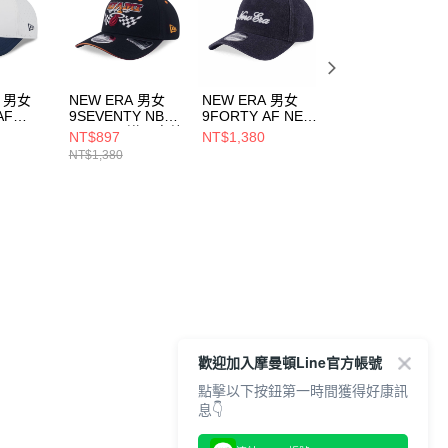
A 男女
NEW ERA 男女
NEW ERA 男女
NEW ERA 男女
AF
9SEVENTY NBA
9FORTY AF NEW
59FIFTY 邁阿密
ICK OFF
RACING 邁阿密熱
ERA FW25 NEW
林魚 NE7045686
NT$897
NT$1,380
NT$1,580
 白/藍
火 黑
ERA 單寧黑
NT$1,380
008
NE14700449
NE14700946
歡迎加入摩曼頓Line官方帳號
點擊以下按鈕第一時間獲得好康訊
息👇