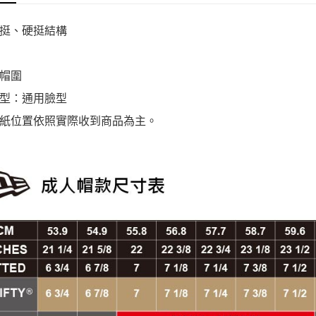
挺、硬挺結構
帽圍
型：通用臉型
紙位置依照實際收到商品為主。