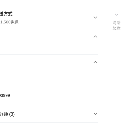
送方式
1,500免運
清除
紀錄
次付款
期付款
0 利率 每期
NT$493
21家銀行
庫商業銀行
第一商業銀行
業銀行
彰化商業銀行
業儲蓄銀行
台北富邦商業銀行
華商業銀行
兆豐國際商業銀行
93999
小企業銀行
台中商業銀行
台灣）商業銀行
華泰商業銀行
業銀行
遠東國際商業銀行
類 (3)
業銀行
永豐商業銀行
享後付
業銀行
星展（台灣）商業銀行
W ERA