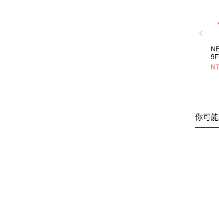
N
9
ML
NT
紐
NE
你可能