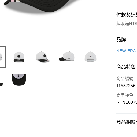
付款與運
超取滿NT$
付款方式
品牌
信用卡一
NEW ERA
信用卡分
商品特色
3 期 
商品編號
合作金
LINE Pay
11537256
華南商
Apple Pay
上海商
商品特色
國泰世
NE607
悠遊付
臺灣中
匯豐（
全盈+PAY
聯邦商
商品相關分
元大商
AFTEE先
玉山商
品牌
NE
相關說明