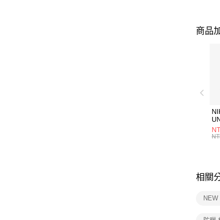
商品加
NI
U
1P
NT
統
NT
相關
NEW