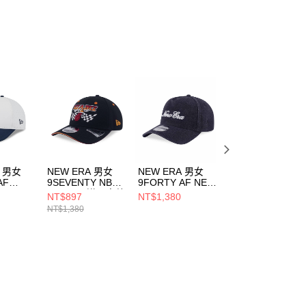
ee.tw/terms/#terms3
年的使用者請事先徵得法定代理人或監護人之同意方可使用
E先享後付」，若未經同意申辦者引起之損失，本公司不負相關責
AFTEE先享後付」時，將依據個別帳號之用戶狀況，依本公司
核予不同之上限額度；若仍有額度不足之情形，本公司將視審查
用戶進行身份認證。
一人註冊多個帳號或使用他人資訊註冊。若發現惡意使用之情
科技股份有限公司將有權停止該用戶之使用額度並採取法律行
A 男女
NEW ERA 男女
NEW ERA 男女
NEW ERA 男女
AF
9SEVENTY NBA
9FORTY AF NEW
59FIFTY 邁阿密
ICK OFF
RACING 邁阿密熱
ERA FW25 NEW
林魚 NE7045686
NT$897
NT$1,380
NT$1,580
 白/藍
火 黑
ERA 單寧黑
NT$1,380
008
NE14700449
NE14700946