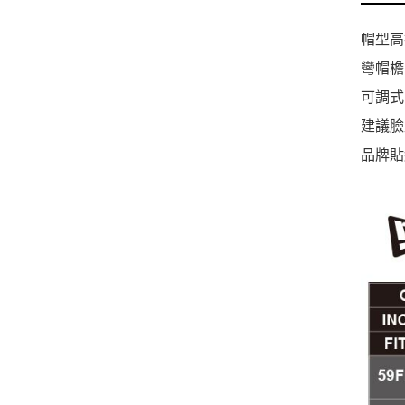
帽型高
彎帽檐
可調式
建議臉
品牌貼