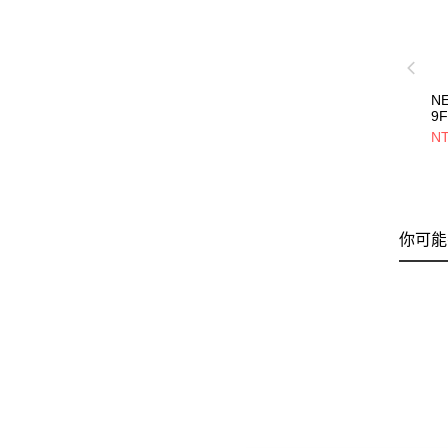
N
9F
C
NT
紐
NE
你可能