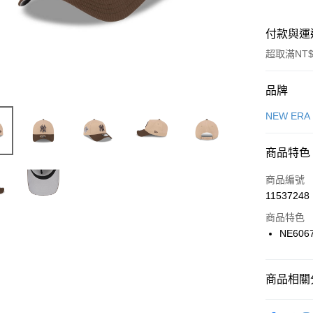
付款與運
超取滿NT$
付款方式
品牌
信用卡一
NEW ERA
信用卡分
商品特色
3 期 
商品編號
合作金
LINE Pay
11537248
華南商
Apple Pay
上海商
商品特色
國泰世
NE606
悠遊付
臺灣中
匯豐（
全盈+PAY
聯邦商
商品相關分
元大商
AFTEE先
玉山商
品牌
NE
相關說明