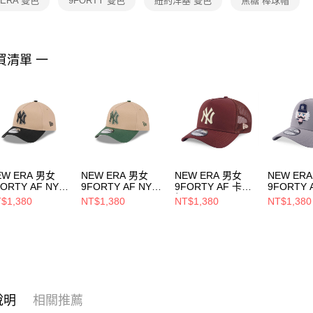
 ERA 雙色
9FORTY 雙色
紐約洋基 雙色
焦糖 棒球帽
https://aft
３．未成
「AFTE
任。
買清單 一
４．使用「
即時審查
結果請求
５．嚴禁
形，恩沛
動。
EW ERA 男女
NEW ERA 男女
NEW ERA 男女
NEW ER
ORTY AF NY
9FORTY AF NY
9FORTY AF 卡車
9FORTY 
AMEL 2 TONE
CAMEL 2 TONE
帽 COLOR ERA
CHRISTM
$1,380
NT$1,380
NT$1,380
NT$1,380
約洋基 焦糖/黑
紐約洋基 焦糖/松
FW25 紐約洋基 赤
PACK FW
60670098
木綠 NE60670096
褐 NE14700939
洋基 灰
NE14700
說明
相關推薦