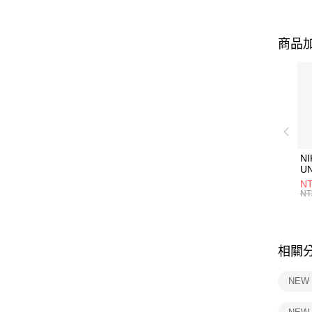
商品加
NI
U
1P
NT
統
NT
相關
NEW