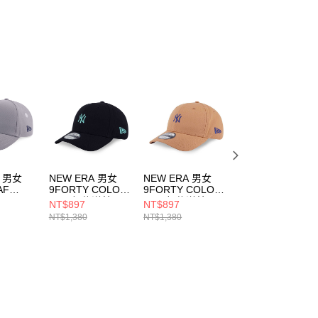
ee.tw/terms/#terms3
年的使用者請事先徵得法定代理人或監護人之同意方可使用
E先享後付」，若未經同意申辦者引起之損失，本公司不負相關責
AFTEE先享後付」時，將依據個別帳號之用戶狀況，依本公司
核予不同之上限額度；若仍有額度不足之情形，本公司將視審查
用戶進行身份認證。
一人註冊多個帳號或使用他人資訊註冊。若發現惡意使用之情
科技股份有限公司將有權停止該用戶之使用額度並採取法律行
A 男女
NEW ERA 男女
NEW ERA 男女
NEW ERA 男女
AF
9FORTY COLOR
9FORTY COLOR
9FORTY COLOR
AS
ERA 紐約洋基
ERA 紐約洋基
ERA 紐約洋基
NT$897
NT$897
NT$897
25 紐約
NE14499511
NE14499510
NE14499512
NT$1,380
NT$1,380
NT$1,380
950