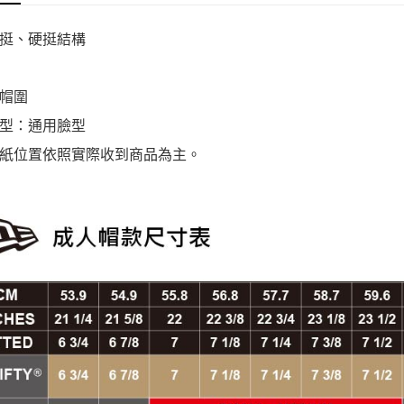
挺、硬挺結構
帽圍
型：通用臉型
紙位置依照實際收到商品為主。