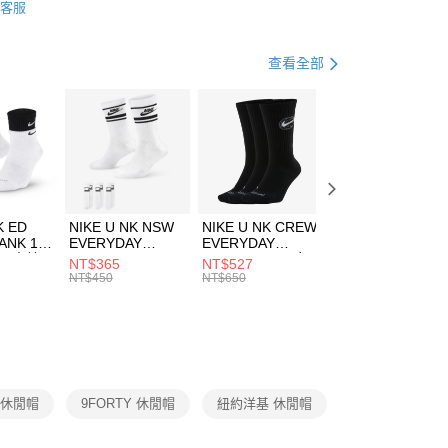
客服
際商業銀行
中國信託商業銀行
FTEE先享後付」】
帽款
休閒帽
天信用卡公司
先享後付是「在收到商品之後才付款」的支付方式。 讓您購物簡單
心！
休閒戶外
配件
查看全部
：不需註冊會員、不需綁卡、不需儲值。
：只要手機號碼，簡訊認證，即可結帳。
(快速到店)
：先確認商品／服務後，再付款。
00，滿NT$1,500(含以上)免運費
EE先享後付」結帳流程】
方式選擇「AFTEE先享後付」後，將跳轉至「AFTEE先享後
頁面，進行簡訊認證並確認金額後，即可完成結帳。
00，滿NT$1,500(含以上)免運費
成立數日內，您將收到繳費通知簡訊。
費通知簡訊後14天內，點擊此簡訊中的連結，可透過四大超商
市自取
K ED
NIKE U NK NSW
NIKE U NK CREW
NIKE U NK
網路銀行／等多元方式進行付款，方視為交易完成。
ANK 1P
EVERYDAY
EVERYDAY
EVERYDAY LTW
00，滿NT$1,500(含以上)免運費
：結帳手續完成當下不需立刻繳費，但若您需要取消訂單，請聯
 男 中統
ESSENTIAL CR
BBALL 3PR 男女
ANKLE 3PR 男女
NT$365
NT$527
NT$365
的店家。未經商家同意取消之訂單仍視為有效，需透過AFTEE
8104
男女 短統襪
長統襪
踝襪 SX7677010
NT$450
NT$650
NT$450
繳納相關費用。
DX5089103
DA2123010
否成功請以「AFTEE先享後付 」之結帳頁面顯示為準，若有關於
功／繳費後需取消欲退款等相關疑問，請聯繫「AFTEE先享後
援中心」
https://netprotections.freshdesk.com/support/home
項】
恩沛科技股份有限公司提供之「AFTEE先享後付」服務完成之
A 休閒帽
9FORTY 休閒帽
紐約洋基 休閒帽
依本服務之必要範圍內提供個人資料，並將交易相關給付款項請
讓予恩沛科技股份有限公司。
個人資料處理事宜，請瀏覽以下網址：