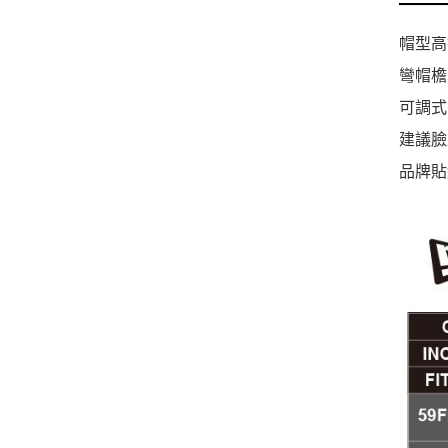
帽型高
彎帽檐
可調式
建議臉
品牌貼