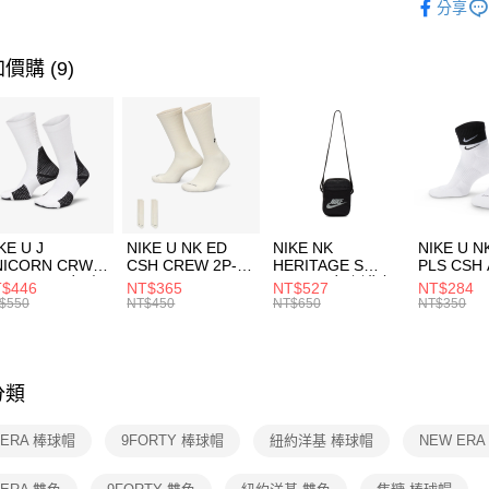
分享
台新國
【關於「A
運動配件
台灣樂
AFTEE
便利好安
運動類型
運送方式
價購 (9)
１．簡單
２．便利
7-11取貨
３．安心
每筆NT$1
【「AFT
宅配
１．於結帳
付」結帳
每筆NT$1
２．訂單
３．收到繳
付款後門
KE U J
NIKE U NK ED
NIKE NK
NIKE U N
／ATM／
NICORN CRW
CSH CREW 2P-
HERITAGE S
PLS CSH 
每筆NT$1
※ 請注意
R -160 男女 中
144 EMBRDY 男
SMIT 男女 側背包
144 DBL
$446
NT$365
NT$527
NT$284
絡購買商品
襪 FZ3393100
女 短統襪
BA5871010
襪 DH405
$550
NT$450
NT$650
NT$350
先享後付
FZ3073133
※ 交易是
是否繳費成
付客戶支
分類
【注意事
１．透過由
 ERA 棒球帽
9FORTY 棒球帽
紐約洋基 棒球帽
NEW ER
交易，需
求債權轉
２．關於