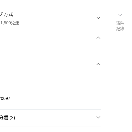
送方式
1,500免運
清除
紀錄
次付款
期付款
0 利率 每期
NT$460
21家銀行
庫商業銀行
第一商業銀行
業銀行
彰化商業銀行
業儲蓄銀行
台北富邦商業銀行
華商業銀行
兆豐國際商業銀行
70097
小企業銀行
台中商業銀行
台灣）商業銀行
華泰商業銀行
業銀行
遠東國際商業銀行
類 (3)
業銀行
永豐商業銀行
享後付
業銀行
星展（台灣）商業銀行
W ERA