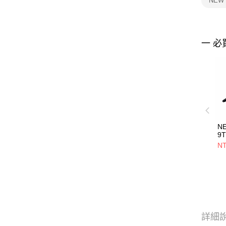
NEW
一 必
N
9
黑 
NT
詳細