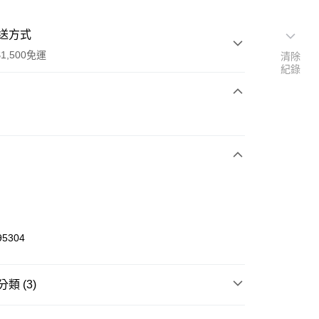
送方式
1,500免運
清除
紀錄
次付款
期付款
0 利率 每期
NT$460
21家銀行
庫商業銀行
第一商業銀行
業銀行
彰化商業銀行
業儲蓄銀行
台北富邦商業銀行
華商業銀行
兆豐國際商業銀行
95304
小企業銀行
台中商業銀行
台灣）商業銀行
華泰商業銀行
業銀行
遠東國際商業銀行
類 (3)
業銀行
永豐商業銀行
享後付
業銀行
星展（台灣）商業銀行
W ERA