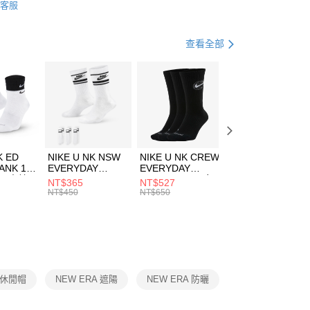
客服
際商業銀行
中國信託商業銀行
FTEE先享後付」】
帽款
休閒帽
天信用卡公司
先享後付是「在收到商品之後才付款」的支付方式。 讓您購物簡單
心！
休閒戶外
配件
查看全部
：不需註冊會員、不需綁卡、不需儲值。
：只要手機號碼，簡訊認證，即可結帳。
(快速到店)
：先確認商品／服務後，再付款。
00，滿NT$1,500(含以上)免運費
EE先享後付」結帳流程】
方式選擇「AFTEE先享後付」後，將跳轉至「AFTEE先享後
頁面，進行簡訊認證並確認金額後，即可完成結帳。
00，滿NT$1,500(含以上)免運費
成立數日內，您將收到繳費通知簡訊。
費通知簡訊後14天內，點擊此簡訊中的連結，可透過四大超商
市自取
K ED
NIKE U NK NSW
NIKE U NK CREW
NIKE U NK
網路銀行／等多元方式進行付款，方視為交易完成。
ANK 1P
EVERYDAY
EVERYDAY
EVERYDAY LTW
00，滿NT$1,500(含以上)免運費
：結帳手續完成當下不需立刻繳費，但若您需要取消訂單，請聯
 男 中統
ESSENTIAL CR
BBALL 3PR 男女
ANKLE 3PR 男女
NT$365
NT$527
NT$365
的店家。未經商家同意取消之訂單仍視為有效，需透過AFTEE
8104
男女 短統襪
長統襪
踝襪 SX7677010
NT$450
NT$650
NT$450
繳納相關費用。
DX5089103
DA2123010
否成功請以「AFTEE先享後付 」之結帳頁面顯示為準，若有關於
功／繳費後需取消欲退款等相關疑問，請聯繫「AFTEE先享後
援中心」
https://netprotections.freshdesk.com/support/home
項】
恩沛科技股份有限公司提供之「AFTEE先享後付」服務完成之
Y 休閒帽
NEW ERA 遮陽
NEW ERA 防曬
依本服務之必要範圍內提供個人資料，並將交易相關給付款項請
讓予恩沛科技股份有限公司。
個人資料處理事宜，請瀏覽以下網址：