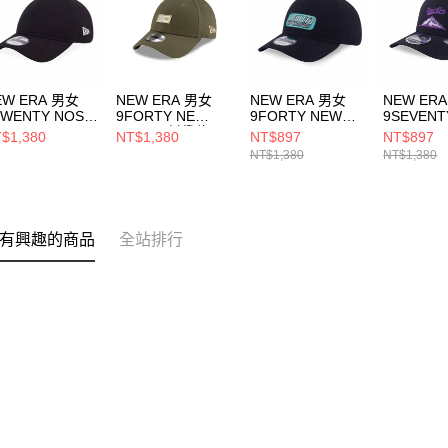
EW ERA 男女
NEW ERA 男女
NEW ERA 男女
NEW ER
TWENTY NOS
9FORTY NE
9FORTY NEW
9SEVENT
NE13368524
BADGE 橄欖綠
ERA CAP
FISHNET
$1,380
NT$1,380
NT$897
NT$897
NE60595305
COMPANY NE 黑
NE14499
NT$1,380
NT$1,380
NE14499985
有興趣的商品
全站排行