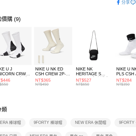
分享
台新國
【關於「A
運動配件
台灣樂
AFTEE
便利好安
運動類型
運送方式
價購 (9)
１．簡單
２．便利
7-11取貨
３．安心
每筆NT$1
【「AFT
宅配
１．於結帳
付」結帳
每筆NT$1
２．訂單
３．收到繳
付款後門
KE U J
NIKE U NK ED
NIKE NK
NIKE U N
／ATM／
NICORN CRW
CSH CREW 2P-
HERITAGE S
PLS CSH 
每筆NT$1
※ 請注意
R -160 男女 中
144 EMBRDY 男
SMIT 男女 側背包
144 DBL
$446
NT$365
NT$527
NT$284
絡購買商品
襪 FZ3393100
女 短統襪
BA5871010
襪 DH405
$550
NT$450
NT$650
NT$350
先享後付
FZ3073133
※ 交易是
是否繳費成
付客戶支
分類
【注意事
１．透過由
 ERA 棒球帽
9FORTY 棒球帽
NEW ERA 休閒帽
9FORT
交易，需
求債權轉
２．關於