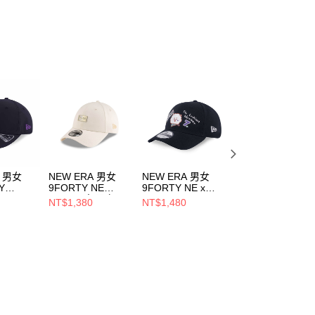
ee.tw/terms/#terms3
年的使用者請事先徵得法定代理人或監護人之同意方可使用
E先享後付」，若未經同意申辦者引起之損失，本公司不負相關責
AFTEE先享後付」時，將依據個別帳號之用戶狀況，依本公司
核予不同之上限額度；若仍有額度不足之情形，本公司將視審查
用戶進行身份認證。
一人註冊多個帳號或使用他人資訊註冊。若發現惡意使用之情
科技股份有限公司將有權停止該用戶之使用額度並採取法律行
A 男女
NEW ERA 男女
NEW ERA 男女
NEW ERA 男女
Y
9FORTY NE
9FORTY NE x
NE帽用內襯 黑
 NE 黑
BADGE 象牙白
BT21 RJ 黑
NE60284143
NT$1,380
NT$1,480
NT$320
879
NE60595306
NE14901007