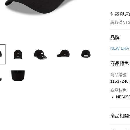
付款與運
超取滿NT$
付款方式
品牌
信用卡一
NEW ERA
信用卡分
商品特色
3 期 
商品編號
合作金
LINE Pay
11537246
華南商
Apple Pay
上海商
商品特色
國泰世
NE605
悠遊付
臺灣中
匯豐（
全盈+PAY
聯邦商
商品相關分
元大商
AFTEE先
玉山商
品牌
NE
相關說明