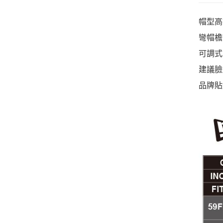
帽型高
彎帽檐
可調式
建議臉
品牌貼