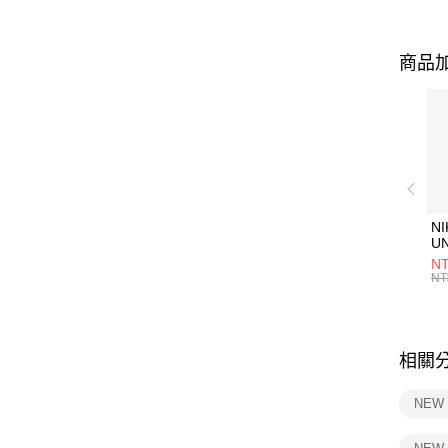
商品加
NI
U
1P
NT
統
NT
相關
NEW