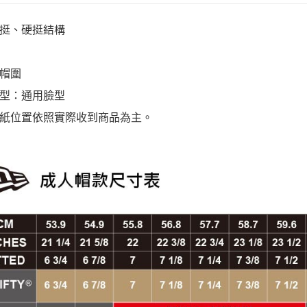
挺、硬挺結構
帽圍
型：通用臉型
紙位置依照實際收到商品為主。