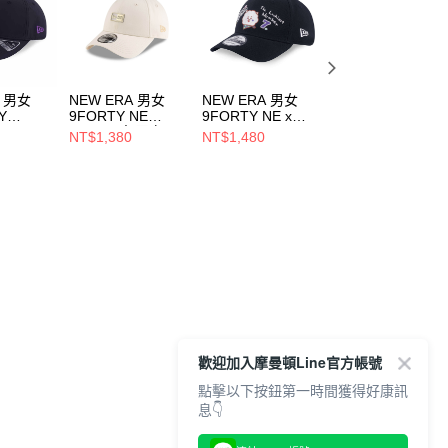
A 男女
NEW ERA 男女
NEW ERA 男女
NEW ERA 男女
Y
9FORTY NE
9FORTY NE x
NE帽用內襯 黑
 NE 黑
BADGE 象牙白
BT21 RJ 黑
NE60284143
NT$1,380
NT$1,480
NT$320
879
NE60595306
NE14901007
歡迎加入摩曼頓Line官方帳號
點擊以下按鈕第一時間獲得好康訊
息👇