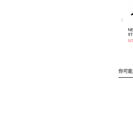
N
9
黑 
NT
你可能