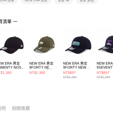
 ERA 日常
NEW ERA 男女
男女 ne
男女 黑色
https://aft
３．未成
「AFTE
任。
買清單 一
４．使用「
即時審查
結果請求
５．嚴禁
形，恩沛
動。
EW ERA 男女
NEW ERA 男女
NEW ERA 男女
NEW ER
TWENTY NOS
9FORTY NE
9FORTY NEW
9SEVENT
NE13368524
BADGE 橄欖綠
ERA CAP
FISHNET
$1,380
NT$1,380
NT$897
NT$897
NE60595305
COMPANY NE 黑
NE14499
NT$1,380
NT$1,380
NE14499985
說明
相關推薦