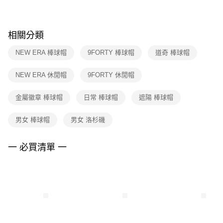
※ 請注意：結帳手續完成當下不需立刻繳費，但若您需要取消訂單，請聯絡
購買商品的店家。未經商家同意取消之訂單仍視為有效，需透過AFTEE先享
後付繳納相關費用。
※ 交易是否成功請以「AFTEE先享後付 」之結帳頁面顯示為準，若有關於
相關分類
是否繳費成功／繳費後需取消欲退款等相關疑問，請聯繫「AFTEE先享後付
客戶支援中心」
https://netprotections.freshdesk.com/support/home
NEW ERA 棒球帽
9FORTY 棒球帽
道奇 棒球帽
【注意事項】
NEW ERA 休閒帽
9FORTY 休閒帽
１．透過由恩沛科技股份有限公司提供之「AFTEE先享後付」服務完成之交
易，需依本服務之必要範圍內提供個人資料，並將交易相關給付款項請求債
權轉讓予恩沛科技股份有限公司。
金屬徽章 棒球帽
日常 棒球帽
遮陽 棒球帽
２．關於個人資料處理事宜，請瀏覽以下網址：
https://aftee.tw/terms/#terms3
男女 棒球帽
男女 洛杉磯
３．未成年的使用者請事先徵得法定代理人或監護人之同意方可使用
「AFTEE先享後付」，若未經同意申辦者引起之損失，本公司不負相關責
任。
一 必買清單 一
４．使用「AFTEE先享後付」時，將依據個別帳號之用戶狀況，依本公司即
時審查核予不同之上限額度；若仍有額度不足之情形，本公司將視審查結果
請求用戶進行身份認證。
５．嚴禁一人註冊多個帳號或使用他人資訊註冊。若發現惡意使用之情形，
恩沛科技股份有限公司將有權停止該用戶之使用額度並採取法律行動。