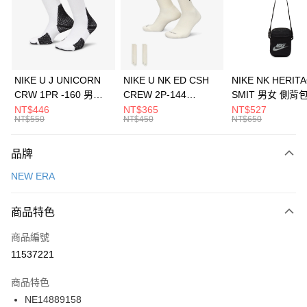
合作金庫商業銀行
第一商業銀行
LINE Pay
華南商業銀行
彰化商業銀行
Apple Pay
上海商業儲蓄銀行
台北富邦商業銀行
國泰世華商業銀行
兆豐國際商業銀行
悠遊付
臺灣中小企業銀行
台中商業銀行
NIKE U J UNICORN
NIKE U NK ED CSH
NIKE NK HERIT
匯豐（台灣）商業銀行
華泰商業銀行
CRW 1PR -160 男女
CREW 2P-144
SMIT 男女 側背
全盈+PAY
聯邦商業銀行
遠東國際商業銀行
中統襪 FZ3393100
EMBRDY 男女 短統襪
BA5871010
NT$446
NT$365
NT$527
元大商業銀行
永豐商業銀行
NT$550
NT$450
NT$650
AFTEE先享後付
FZ3073133
玉山商業銀行
星展（台灣）商業銀行
相關說明
台新國際商業銀行
中國信託商業銀行
品牌
【關於「AFTEE先享後付」】
台灣樂天信用卡公司
AFTEE先享後付是「在收到商品之後才付款」的支付方式。 讓您購物簡單
運送方式
NEW ERA
便利好安心！
１．簡單：不需註冊會員、不需綁卡、不需儲值。
7-11取貨(快速到店)
２．便利：只要手機號碼，簡訊認證，即可結帳。
商品特色
每筆NT$100，滿NT$1,500(含以上)免運費
３．安心：先確認商品／服務後，再付款。
商品編號
宅配
【「AFTEE先享後付」結帳流程】
１．於結帳方式選擇「AFTEE先享後付」後，將跳轉至「AFTEE先享後付」
11537221
每筆NT$100，滿NT$1,500(含以上)免運費
結帳頁面，進行簡訊認證並確認金額後，即可完成結帳。
２．訂單成立數日內，您將收到繳費通知簡訊。
商品特色
付款後門市自取
３．收到繳費通知簡訊後14天內，點擊此簡訊中的連結，可透過四大超商／
NE14889158
每筆NT$100，滿NT$1,500(含以上)免運費
ATM／網路銀行／等多元方式進行付款，方視為交易完成。