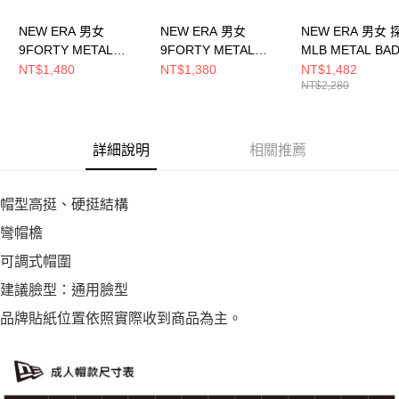
NEW ERA 男女
NEW ERA 男女
NEW ERA 男女
9FORTY METAL
9FORTY METAL
MLB METAL BA
BADGE SS26 洛杉磯
BADGE SS26 洛杉磯
洛杉磯道奇 石墨
NT$1,480
NT$1,380
NT$1,482
NT$2,280
道奇 黑 NE14889159
道奇 復古石灰
NE14499874
NE14889155
詳細說明
相關推薦
帽型高挺、硬挺結構
彎帽檐
可調式帽圍
建議臉型：通用臉型
品牌貼紙位置依照實際收到商品為主。