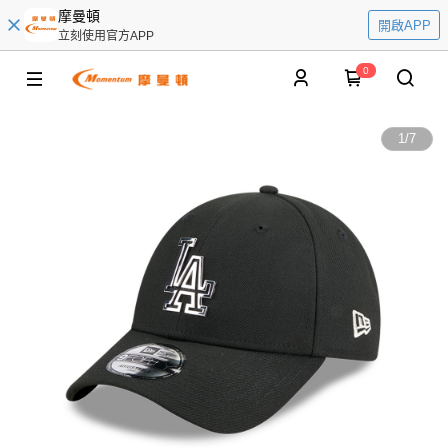
摩曼頓
開啟APP
立刻使用官方APP
0
1
/
7