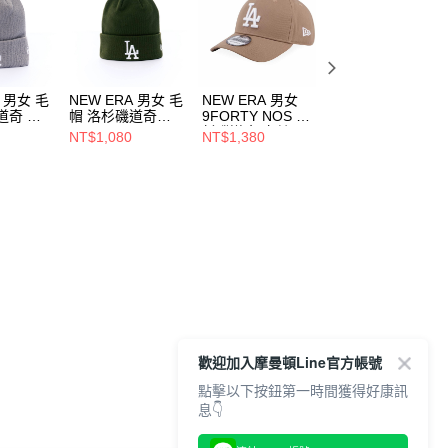
A 男女 毛
NEW ERA 男女 毛
NEW ERA 男女
NEW ERA 男女
道奇 灰
帽 洛杉磯道奇
9FORTY NOS 洛
9FORTY METAL
185
NE70730187
杉磯道奇 卡其
BADGE SS26 紐
NT$1,080
NT$1,380
NT$1,380
NE13368516
約洋基 復古石灰
NE14889152
歡迎加入摩曼頓Line官方帳號
點擊以下按鈕第一時間獲得好康訊
息👇