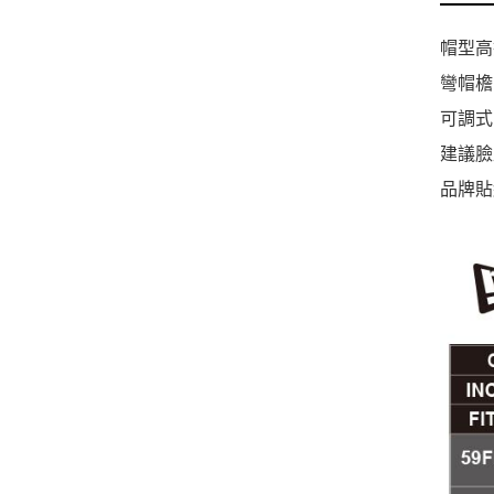
帽型高
彎帽檐
可調式
建議臉
品牌貼