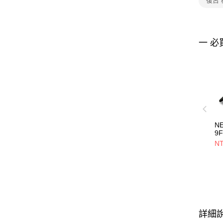
復古
一 必
N
9
B
NT
杉
NE
詳細