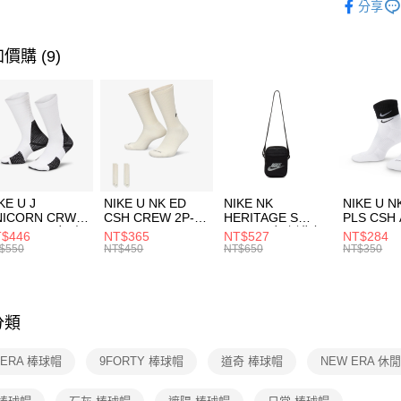
分享
台新國
【關於「A
運動配件
台灣樂
AFTEE
便利好安
運動類型
運送方式
價購 (9)
１．簡單
２．便利
7-11取貨
３．安心
每筆NT$1
【「AFT
宅配
１．於結帳
付」結帳
每筆NT$1
２．訂單
３．收到繳
付款後門
KE U J
NIKE U NK ED
NIKE NK
NIKE U N
／ATM／
NICORN CRW
CSH CREW 2P-
HERITAGE S
PLS CSH 
每筆NT$1
※ 請注意
R -160 男女 中
144 EMBRDY 男
SMIT 男女 側背包
144 DBL
$446
NT$365
NT$527
NT$284
絡購買商品
襪 FZ3393100
女 短統襪
BA5871010
襪 DH405
$550
NT$450
NT$650
NT$350
先享後付
FZ3073133
※ 交易是
是否繳費成
付客戶支
分類
【注意事
１．透過由
 ERA 棒球帽
9FORTY 棒球帽
道奇 棒球帽
NEW ERA 休
交易，需
求債權轉
２．關於