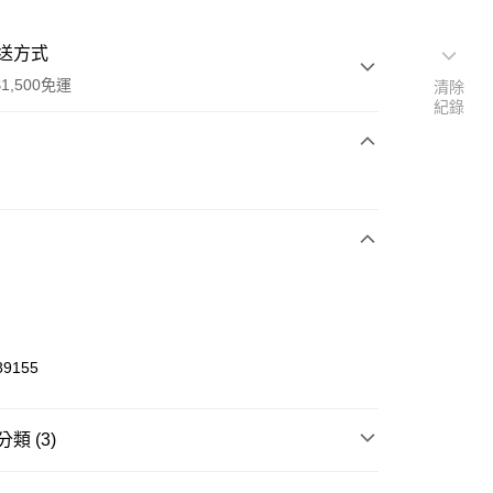
送方式
1,500免運
清除
紀錄
次付款
期付款
0 利率 每期
NT$460
21家銀行
庫商業銀行
第一商業銀行
業銀行
彰化商業銀行
業儲蓄銀行
台北富邦商業銀行
華商業銀行
兆豐國際商業銀行
89155
小企業銀行
台中商業銀行
台灣）商業銀行
華泰商業銀行
業銀行
遠東國際商業銀行
類 (3)
業銀行
永豐商業銀行
享後付
業銀行
星展（台灣）商業銀行
W ERA