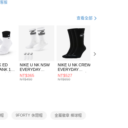
客服
際商業銀行
中國信託商業銀行
FTEE先享後付」】
帽款
休閒帽
天信用卡公司
先享後付是「在收到商品之後才付款」的支付方式。 讓您購物簡單
心！
休閒戶外
配件
查看全部
：不需註冊會員、不需綁卡、不需儲值。
：只要手機號碼，簡訊認證，即可結帳。
(快速到店)
：先確認商品／服務後，再付款。
00，滿NT$1,500(含以上)免運費
EE先享後付」結帳流程】
方式選擇「AFTEE先享後付」後，將跳轉至「AFTEE先享後
頁面，進行簡訊認證並確認金額後，即可完成結帳。
00，滿NT$1,500(含以上)免運費
成立數日內，您將收到繳費通知簡訊。
費通知簡訊後14天內，點擊此簡訊中的連結，可透過四大超商
市自取
K ED
NIKE U NK NSW
NIKE U NK CREW
NIKE U NK
網路銀行／等多元方式進行付款，方視為交易完成。
ANK 1P
EVERYDAY
EVERYDAY
EVERYDAY LTW
00，滿NT$1,500(含以上)免運費
：結帳手續完成當下不需立刻繳費，但若您需要取消訂單，請聯
 男 中統
ESSENTIAL CR
BBALL 3PR 男女
ANKLE 3PR 男女
NT$365
NT$527
NT$365
的店家。未經商家同意取消之訂單仍視為有效，需透過AFTEE
8104
男女 短統襪
長統襪
踝襪 SX7677010
NT$450
NT$650
NT$450
繳納相關費用。
DX5089103
DA2123010
否成功請以「AFTEE先享後付 」之結帳頁面顯示為準，若有關於
功／繳費後需取消欲退款等相關疑問，請聯繫「AFTEE先享後
援中心」
https://netprotections.freshdesk.com/support/home
項】
恩沛科技股份有限公司提供之「AFTEE先享後付」服務完成之
閒帽
9FORTY 休閒帽
金屬徽章 棒球帽
依本服務之必要範圍內提供個人資料，並將交易相關給付款項請
讓予恩沛科技股份有限公司。
個人資料處理事宜，請瀏覽以下網址：