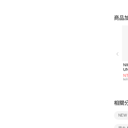
商品加
NI
U
1P
NT
統
NT
相關
NEW