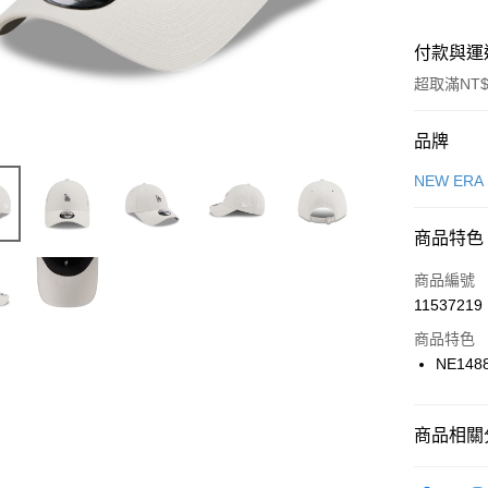
付款與運
超取滿NT$
付款方式
品牌
信用卡一
NEW ERA
信用卡分
商品特色
3 期 
商品編號
合作金
LINE Pay
11537219
華南商
Apple Pay
上海商
商品特色
國泰世
NE148
悠遊付
臺灣中
匯豐（
全盈+PAY
聯邦商
商品相關分
元大商
AFTEE先
玉山商
品牌
NE
相關說明