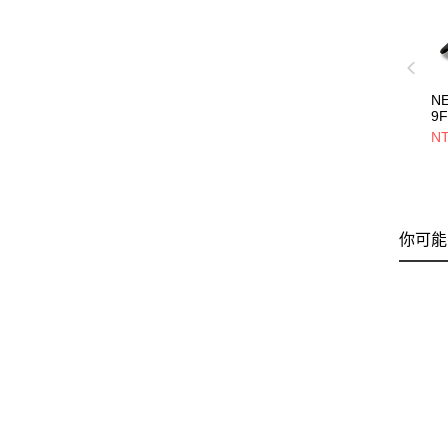
N
9
B
NT
杉
NE
你可能