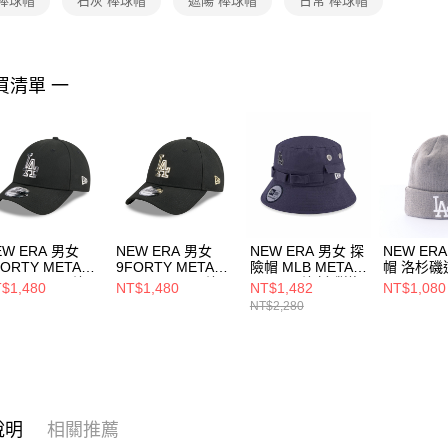
 棒球帽
石灰 棒球帽
遮陽 棒球帽
日常 棒球帽
https://aft
３．未成
「AFTE
任。
買清單 一
４．使用「
即時審查
結果請求
５．嚴禁
形，恩沛
動。
EW ERA 男女
NEW ERA 男女
NEW ERA 男女 探
NEW ER
FORTY METAL
9FORTY METAL
險帽 MLB METAL
帽 洛杉磯
ADGE SS26 洛
BADGE SS26 洛
BADGE 洛杉磯道
NE70730
$1,480
NT$1,480
NT$1,482
NT$1,080
磯道奇 黑
杉磯道奇 黑
奇 石墨
NT$2,280
14889158
NE14889159
NE14499874
說明
相關推薦