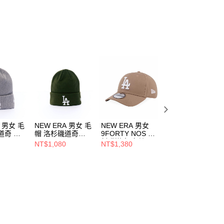
ee.tw/terms/#terms3
年的使用者請事先徵得法定代理人或監護人之同意方可使用
E先享後付」，若未經同意申辦者引起之損失，本公司不負相關責
AFTEE先享後付」時，將依據個別帳號之用戶狀況，依本公司
核予不同之上限額度；若仍有額度不足之情形，本公司將視審查
用戶進行身份認證。
一人註冊多個帳號或使用他人資訊註冊。若發現惡意使用之情
科技股份有限公司將有權停止該用戶之使用額度並採取法律行
A 男女 毛
NEW ERA 男女 毛
NEW ERA 男女
NEW ERA 男女
道奇 灰
帽 洛杉磯道奇
9FORTY NOS 洛
9FORTY METAL
185
NE70730187
杉磯道奇 卡其
BADGE SS26 紐
NT$1,080
NT$1,380
NT$1,380
NE13368516
約洋基 復古石灰
NE14889152