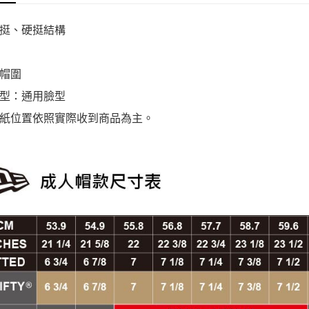
挺、硬挺結構
帽圍
型：通用臉型
紙位置依照實際收到商品為主。