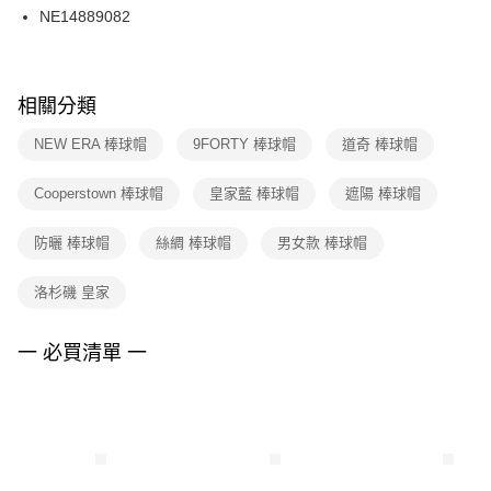
３．收到繳費通知簡訊後14天內，點擊此簡訊中的連結，可透過四大超商／
NE14889082
每筆NT$100，滿NT$1,500(含以上)免運費
ATM／網路銀行／等多元方式進行付款，方視為交易完成。
※ 請注意：結帳手續完成當下不需立刻繳費，但若您需要取消訂單，請聯絡
購買商品的店家。未經商家同意取消之訂單仍視為有效，需透過AFTEE先享
後付繳納相關費用。
※ 交易是否成功請以「AFTEE先享後付 」之結帳頁面顯示為準，若有關於
相關分類
是否繳費成功／繳費後需取消欲退款等相關疑問，請聯繫「AFTEE先享後付
客戶支援中心」
https://netprotections.freshdesk.com/support/home
NEW ERA 棒球帽
9FORTY 棒球帽
道奇 棒球帽
【注意事項】
Cooperstown 棒球帽
皇家藍 棒球帽
遮陽 棒球帽
１．透過由恩沛科技股份有限公司提供之「AFTEE先享後付」服務完成之交
易，需依本服務之必要範圍內提供個人資料，並將交易相關給付款項請求債
權轉讓予恩沛科技股份有限公司。
防曬 棒球帽
絲綢 棒球帽
男女款 棒球帽
２．關於個人資料處理事宜，請瀏覽以下網址：
https://aftee.tw/terms/#terms3
洛杉磯 皇家
３．未成年的使用者請事先徵得法定代理人或監護人之同意方可使用
「AFTEE先享後付」，若未經同意申辦者引起之損失，本公司不負相關責
任。
一 必買清單 一
４．使用「AFTEE先享後付」時，將依據個別帳號之用戶狀況，依本公司即
時審查核予不同之上限額度；若仍有額度不足之情形，本公司將視審查結果
請求用戶進行身份認證。
５．嚴禁一人註冊多個帳號或使用他人資訊註冊。若發現惡意使用之情形，
恩沛科技股份有限公司將有權停止該用戶之使用額度並採取法律行動。