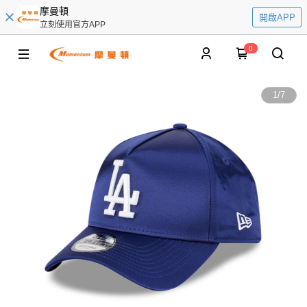
摩曼頓
開啟APP
立刻使用官方APP
0
1
/
7