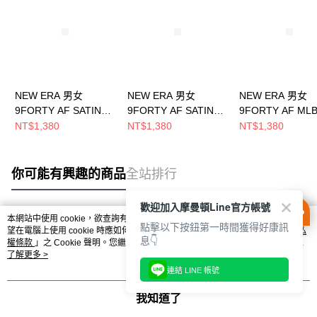
NEW ERA 男女
NEW ERA 男女
NEW ERA 男女
9FORTY AF SATIN
9FORTY AF SATIN
9FORTY AF ML
COOPERSTOWN 洛
COOPERSTOWN 芝
轉 UPSIDE DOW
NT$1,380
NT$1,380
NT$1,380
杉磯天使 灰
加哥白襪 米白
杉磯道奇 皇家藍
NE14889083
NE14889084
NE70859209
你可能有興趣的商品
全站排行
歡迎加入摩曼頓Line官方帳號
本網站中使用 cookie，欲查詢有關本網站使用 cookie 方式之詳情，及若您不希
點擊以下按鈕第一時間獲得好康訊
熱門標籤
望在電腦上使用 cookie 時應如何變更電腦的 cookie 設定，請參閱本網站「
隱私
息👇
權條款
」之 Cookie 聲明。您繼續使用本網站即表示您同意本公司得按本網站使
用條款之 Cookie 聲明使用 cookie。
了解更多 >
連結 LINE 帳號
我知道了