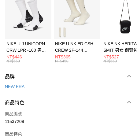
3 期 0 利率 每期
NT$460
21家銀行
合作金庫商業銀行
第一商業銀行
LINE Pay
華南商業銀行
彰化商業銀行
Apple Pay
上海商業儲蓄銀行
台北富邦商業銀行
國泰世華商業銀行
兆豐國際商業銀行
悠遊付
臺灣中小企業銀行
台中商業銀行
NIKE U J UNICORN
NIKE U NK ED CSH
NIKE NK HERIT
匯豐（台灣）商業銀行
華泰商業銀行
CRW 1PR -160 男女
CREW 2P-144
SMIT 男女 側背
全盈+PAY
聯邦商業銀行
遠東國際商業銀行
中統襪 FZ3393100
EMBRDY 男女 短統襪
BA5871010
NT$446
NT$365
NT$527
元大商業銀行
永豐商業銀行
NT$550
NT$450
NT$650
AFTEE先享後付
FZ3073133
玉山商業銀行
星展（台灣）商業銀行
相關說明
台新國際商業銀行
中國信託商業銀行
品牌
【關於「AFTEE先享後付」】
台灣樂天信用卡公司
AFTEE先享後付是「在收到商品之後才付款」的支付方式。 讓您購物簡單
運送方式
NEW ERA
便利好安心！
１．簡單：不需註冊會員、不需綁卡、不需儲值。
7-11取貨(快速到店)
２．便利：只要手機號碼，簡訊認證，即可結帳。
商品特色
每筆NT$100，滿NT$1,500(含以上)免運費
３．安心：先確認商品／服務後，再付款。
商品編號
宅配
【「AFTEE先享後付」結帳流程】
１．於結帳方式選擇「AFTEE先享後付」後，將跳轉至「AFTEE先享後付」
11537209
每筆NT$100，滿NT$1,500(含以上)免運費
結帳頁面，進行簡訊認證並確認金額後，即可完成結帳。
２．訂單成立數日內，您將收到繳費通知簡訊。
商品特色
付款後門市自取