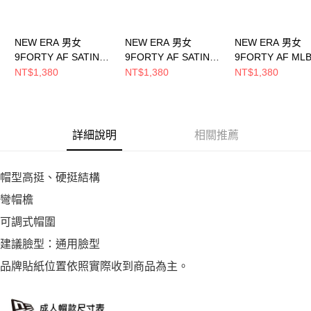
NEW ERA 男女
NEW ERA 男女
NEW ERA 男女
9FORTY AF SATIN
9FORTY AF SATIN
9FORTY AF ML
COOPERSTOWN 洛
COOPERSTOWN 芝
轉 UPSIDE DOW
NT$1,380
NT$1,380
NT$1,380
杉磯天使 灰
加哥白襪 米白
杉磯道奇 皇家藍
NE14889083
NE14889084
NE70859209
詳細說明
相關推薦
帽型高挺、硬挺結構
彎帽檐
可調式帽圍
建議臉型：通用臉型
品牌貼紙位置依照實際收到商品為主。