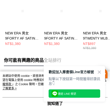
NEW ERA 男女
NEW ERA 男女
NEW ERA 男女
9FORTY AF SATIN
9FORTY AF SATIN
9TWENTY MLB
COOPERSTOWN 洛
COOPERSTOWN 芝
VARSITY COO
NT$1,380
NT$1,380
NT$897
NT$1,380
杉磯天使 灰
加哥白襪 米白
牙哥教士
NE14889083
NE14889084
NE60503583
你可能有興趣的商品
全站排行
歡迎加入摩曼頓Line官方帳號
本網站中使用 cookie，欲查詢有關本網站使用 cookie 方式之詳情，及若您不希
點擊以下按鈕第一時間獲得好康訊
熱門標籤
望在電腦上使用 cookie 時應如何變更電腦的 cookie 設定，請參閱本網站「
隱私
息👇
權條款
」之 Cookie 聲明。您繼續使用本網站即表示您同意本公司得按本網站使
用條款之 Cookie 聲明使用 cookie。
了解更多 >
連結 LINE 帳號
我知道了