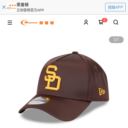
摩曼頓
開啟APP
立刻使用官方APP
0
1
/
7