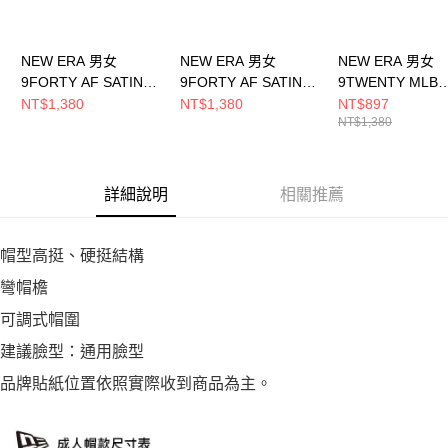
NEW ERA 男女
NEW ERA 男女
NEW ERA 男女
9FORTY AF SATIN
9FORTY AF SATIN
9TWENTY MLB
COOPERSTOWN 洛
COOPERSTOWN 芝
VARSITY COO
NT$1,380
NT$1,380
NT$897
NT$1,380
杉磯天使 灰
加哥白襪 米白
牙哥教士
NE14889083
NE14889084
NE60503583
詳細說明
相關推薦
帽型高挺、硬挺結構
彎帽檐
可調式帽圍
建議臉型：通用臉型
品牌貼紙位置依照實際收到商品為主。