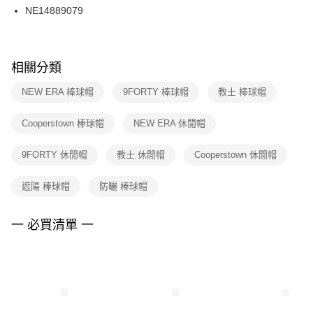
３．收到繳費通知簡訊後14天內，點擊此簡訊中的連結，可透過四大超商／
NE14889079
每筆NT$100，滿NT$1,500(含以上)免運費
ATM／網路銀行／等多元方式進行付款，方視為交易完成。
※ 請注意：結帳手續完成當下不需立刻繳費，但若您需要取消訂單，請聯絡
購買商品的店家。未經商家同意取消之訂單仍視為有效，需透過AFTEE先享
後付繳納相關費用。
※ 交易是否成功請以「AFTEE先享後付 」之結帳頁面顯示為準，若有關於
相關分類
是否繳費成功／繳費後需取消欲退款等相關疑問，請聯繫「AFTEE先享後付
客戶支援中心」
https://netprotections.freshdesk.com/support/home
NEW ERA 棒球帽
9FORTY 棒球帽
教士 棒球帽
【注意事項】
Cooperstown 棒球帽
NEW ERA 休閒帽
１．透過由恩沛科技股份有限公司提供之「AFTEE先享後付」服務完成之交
易，需依本服務之必要範圍內提供個人資料，並將交易相關給付款項請求債
權轉讓予恩沛科技股份有限公司。
9FORTY 休閒帽
教士 休閒帽
Cooperstown 休閒帽
２．關於個人資料處理事宜，請瀏覽以下網址：
https://aftee.tw/terms/#terms3
遮陽 棒球帽
防曬 棒球帽
３．未成年的使用者請事先徵得法定代理人或監護人之同意方可使用
「AFTEE先享後付」，若未經同意申辦者引起之損失，本公司不負相關責
任。
一 必買清單 一
４．使用「AFTEE先享後付」時，將依據個別帳號之用戶狀況，依本公司即
時審查核予不同之上限額度；若仍有額度不足之情形，本公司將視審查結果
請求用戶進行身份認證。
５．嚴禁一人註冊多個帳號或使用他人資訊註冊。若發現惡意使用之情形，
恩沛科技股份有限公司將有權停止該用戶之使用額度並採取法律行動。