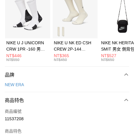
3 期 0 利率 每期
NT$460
21家銀行
合作金庫商業銀行
第一商業銀行
LINE Pay
華南商業銀行
彰化商業銀行
Apple Pay
上海商業儲蓄銀行
台北富邦商業銀行
國泰世華商業銀行
兆豐國際商業銀行
悠遊付
臺灣中小企業銀行
台中商業銀行
NIKE U J UNICORN
NIKE U NK ED CSH
NIKE NK HERIT
匯豐（台灣）商業銀行
華泰商業銀行
CRW 1PR -160 男女
CREW 2P-144
SMIT 男女 側背
全盈+PAY
聯邦商業銀行
遠東國際商業銀行
中統襪 FZ3393100
EMBRDY 男女 短統襪
BA5871010
NT$446
NT$365
NT$527
元大商業銀行
永豐商業銀行
NT$550
NT$450
NT$650
AFTEE先享後付
FZ3073133
玉山商業銀行
星展（台灣）商業銀行
相關說明
台新國際商業銀行
中國信託商業銀行
品牌
【關於「AFTEE先享後付」】
台灣樂天信用卡公司
AFTEE先享後付是「在收到商品之後才付款」的支付方式。 讓您購物簡單
運送方式
NEW ERA
便利好安心！
１．簡單：不需註冊會員、不需綁卡、不需儲值。
7-11取貨(快速到店)
２．便利：只要手機號碼，簡訊認證，即可結帳。
商品特色
每筆NT$100，滿NT$1,500(含以上)免運費
３．安心：先確認商品／服務後，再付款。
商品編號
宅配
【「AFTEE先享後付」結帳流程】
１．於結帳方式選擇「AFTEE先享後付」後，將跳轉至「AFTEE先享後付」
11537208
每筆NT$100，滿NT$1,500(含以上)免運費
結帳頁面，進行簡訊認證並確認金額後，即可完成結帳。
２．訂單成立數日內，您將收到繳費通知簡訊。
商品特色
付款後門市自取