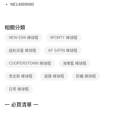
３．收到繳費通知簡訊後14天內，點擊此簡訊中的連結，可透過四大超商／
NE14889080
每筆NT$100，滿NT$1,500(含以上)免運費
ATM／網路銀行／等多元方式進行付款，方視為交易完成。
※ 請注意：結帳手續完成當下不需立刻繳費，但若您需要取消訂單，請聯絡
購買商品的店家。未經商家同意取消之訂單仍視為有效，需透過AFTEE先享
後付繳納相關費用。
※ 交易是否成功請以「AFTEE先享後付 」之結帳頁面顯示為準，若有關於
相關分類
是否繳費成功／繳費後需取消欲退款等相關疑問，請聯繫「AFTEE先享後付
客戶支援中心」
https://netprotections.freshdesk.com/support/home
NEW ERA 棒球帽
9FORTY 棒球帽
【注意事項】
紐約洋基 棒球帽
AF SATIN 棒球帽
１．透過由恩沛科技股份有限公司提供之「AFTEE先享後付」服務完成之交
易，需依本服務之必要範圍內提供個人資料，並將交易相關給付款項請求債
權轉讓予恩沛科技股份有限公司。
COOPERSTOWN 棒球帽
海軍藍 棒球帽
２．關於個人資料處理事宜，請瀏覽以下網址：
https://aftee.tw/terms/#terms3
男女款 棒球帽
遮陽 棒球帽
防曬 棒球帽
３．未成年的使用者請事先徵得法定代理人或監護人之同意方可使用
「AFTEE先享後付」，若未經同意申辦者引起之損失，本公司不負相關責
任。
日常 棒球帽
４．使用「AFTEE先享後付」時，將依據個別帳號之用戶狀況，依本公司即
時審查核予不同之上限額度；若仍有額度不足之情形，本公司將視審查結果
請求用戶進行身份認證。
一 必買清單 一
５．嚴禁一人註冊多個帳號或使用他人資訊註冊。若發現惡意使用之情形，
恩沛科技股份有限公司將有權停止該用戶之使用額度並採取法律行動。