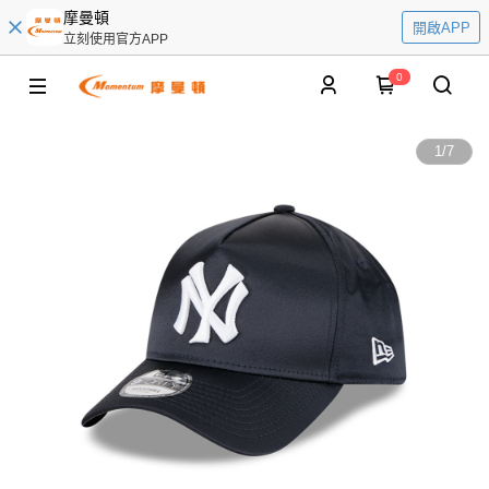
摩曼頓
開啟APP
立刻使用官方APP
0
1
/
7