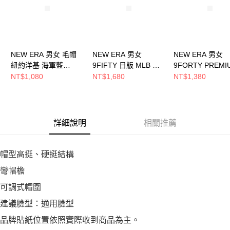
NEW ERA 男女 毛帽
NEW ERA 男女
NEW ERA 男女
紐約洋基 海軍藍
9FIFTY 日版 MLB W
9FORTY PREMI
NE70790265
LOGO 紐約洋基 海軍
FELT OTC 紐約
NT$1,080
NT$1,680
NT$1,380
藍 NE14737369
海軍藍 NE13215
詳細說明
相關推薦
帽型高挺、硬挺結構
彎帽檐
可調式帽圍
建議臉型：通用臉型
品牌貼紙位置依照實際收到商品為主。