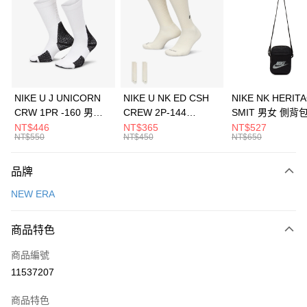
3 期 0 利率 每期
NT$460
21家銀行
合作金庫商業銀行
第一商業銀行
LINE Pay
華南商業銀行
彰化商業銀行
Apple Pay
上海商業儲蓄銀行
台北富邦商業銀行
國泰世華商業銀行
兆豐國際商業銀行
悠遊付
臺灣中小企業銀行
台中商業銀行
NIKE U J UNICORN
NIKE U NK ED CSH
NIKE NK HERIT
匯豐（台灣）商業銀行
華泰商業銀行
CRW 1PR -160 男女
CREW 2P-144
SMIT 男女 側背
全盈+PAY
聯邦商業銀行
遠東國際商業銀行
中統襪 FZ3393100
EMBRDY 男女 短統襪
BA5871010
NT$446
NT$365
NT$527
元大商業銀行
永豐商業銀行
NT$550
NT$450
NT$650
AFTEE先享後付
FZ3073133
玉山商業銀行
星展（台灣）商業銀行
相關說明
台新國際商業銀行
中國信託商業銀行
品牌
【關於「AFTEE先享後付」】
台灣樂天信用卡公司
AFTEE先享後付是「在收到商品之後才付款」的支付方式。 讓您購物簡單
運送方式
NEW ERA
便利好安心！
１．簡單：不需註冊會員、不需綁卡、不需儲值。
7-11取貨(快速到店)
２．便利：只要手機號碼，簡訊認證，即可結帳。
商品特色
每筆NT$100，滿NT$1,500(含以上)免運費
３．安心：先確認商品／服務後，再付款。
商品編號
宅配
【「AFTEE先享後付」結帳流程】
１．於結帳方式選擇「AFTEE先享後付」後，將跳轉至「AFTEE先享後付」
11537207
每筆NT$100，滿NT$1,500(含以上)免運費
結帳頁面，進行簡訊認證並確認金額後，即可完成結帳。
２．訂單成立數日內，您將收到繳費通知簡訊。
商品特色
付款後門市自取