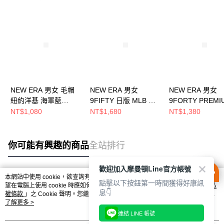
NEW ERA 男女 毛帽
NEW ERA 男女
NEW ERA 男女
紐約洋基 海軍藍
9FIFTY 日版 MLB W
9FORTY PREMI
NE70790265
LOGO 紐約洋基 海軍
FELT OTC 紐約
NT$1,080
NT$1,680
NT$1,380
藍 NE14737369
海軍藍 NE13215
你可能有興趣的商品
全站排行
歡迎加入摩曼頓Line官方帳號
本網站中使用 cookie，欲查詢有關本網站使用 cookie 方式之詳情，及若您不希
點擊以下按鈕第一時間獲得好康訊
熱門標籤
望在電腦上使用 cookie 時應如何變更電腦的 cookie 設定，請參閱本網站「
隱私
息👇
權條款
」之 Cookie 聲明。您繼續使用本網站即表示您同意本公司得按本網站使
用條款之 Cookie 聲明使用 cookie。
了解更多 >
連結 LINE 帳號