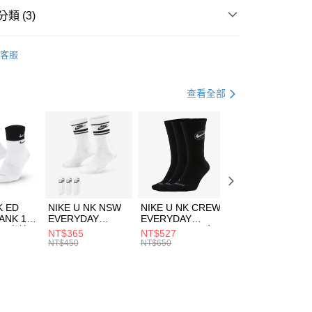
業銀行
遠東國際商業銀行
類 (3)
業銀行
永豐商業銀行
享後付
業銀行
星展（台灣）商業銀行
W ERA
客服
際商業銀行
中國信託商業銀行
FTEE先享後付」】
帽款
休閒帽
天信用卡公司
先享後付是「在收到商品之後才付款」的支付方式。 讓您購物簡單
心！
休閒戶外
配件
查看全部
：不需註冊會員、不需綁卡、不需儲值。
：只要手機號碼，簡訊認證，即可結帳。
(快速到店)
：先確認商品／服務後，再付款。
00，滿NT$1,500(含以上)免運費
EE先享後付」結帳流程】
方式選擇「AFTEE先享後付」後，將跳轉至「AFTEE先享後
頁面，進行簡訊認證並確認金額後，即可完成結帳。
00，滿NT$1,500(含以上)免運費
成立數日內，您將收到繳費通知簡訊。
費通知簡訊後14天內，點擊此簡訊中的連結，可透過四大超商
市自取
K ED
NIKE U NK NSW
NIKE U NK CREW
NIKE U NK
網路銀行／等多元方式進行付款，方視為交易完成。
ANK 1P
EVERYDAY
EVERYDAY
EVERYDAY LTW
00，滿NT$1,500(含以上)免運費
：結帳手續完成當下不需立刻繳費，但若您需要取消訂單，請聯
 男 中統
ESSENTIAL CR
BBALL 3PR 男女
ANKLE 3PR 男女
NT$365
NT$527
NT$365
的店家。未經商家同意取消之訂單仍視為有效，需透過AFTEE
8104
男女 短統襪
長統襪
踝襪 SX7677010
NT$450
NT$650
NT$450
繳納相關費用。
DX5089103
DA2123010
否成功請以「AFTEE先享後付 」之結帳頁面顯示為準，若有關於
功／繳費後需取消欲退款等相關疑問，請聯繫「AFTEE先享後
援中心」
https://netprotections.freshdesk.com/support/home
項】