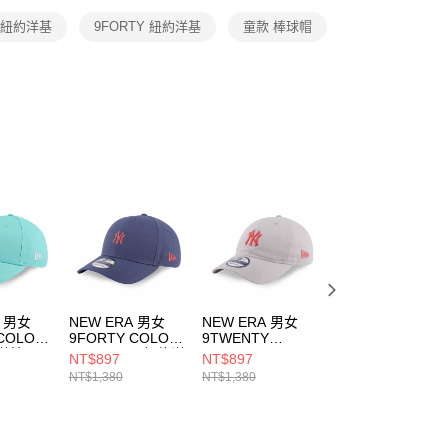
恩沛科技股份有限公司提供之「AFTEE先享後付」服務完成之
A 紐約洋基
9FORTY 紐約洋基
童款 棒球帽
依本服務之必要範圍內提供個人資料，並將交易相關給付款項請
讓予恩沛科技股份有限公司。
個人資料處理事宜，請瀏覽以下網址：
ee.tw/terms/#terms3
年的使用者請事先徵得法定代理人或監護人之同意方可使用
E先享後付」，若未經同意申辦者引起之損失，本公司不負相關責
AFTEE先享後付」時，將依據個別帳號之用戶狀況，依本公司
核予不同之上限額度；若仍有額度不足之情形，本公司將視審查
用戶進行身份認證。
一人註冊多個帳號或使用他人資訊註冊。若發現惡意使用之情
科技股份有限公司將有權停止該用戶之使用額度並採取法律行
A 男女
NEW ERA 男女
NEW ERA 男女
NEW ERA 女 洋
COLOR
9FORTY COLOR
9TWENTY
COLOR ERA 紐
約洋基
ERA FW25 紐約洋
COLOR ERA
洋基 NE1449901
NT$897
NT$897
NT$1,092
512
基 褪藍
FW25 紐約洋基 石
NT$1,380
NT$1,380
NT$1,680
NE14700365
灰(骨灰)
NE14700377