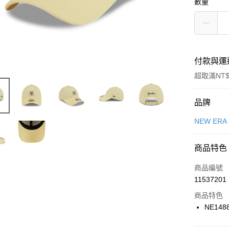
數量
付款與運
超取滿NT$
付款方式
品牌
信用卡一
NEW ERA
信用卡分
商品特色
3 期 
商品編號
合作金
LINE Pay
11537201
華南商
Apple Pay
上海商
商品特色
國泰世
NE148
悠遊付
臺灣中
匯豐（