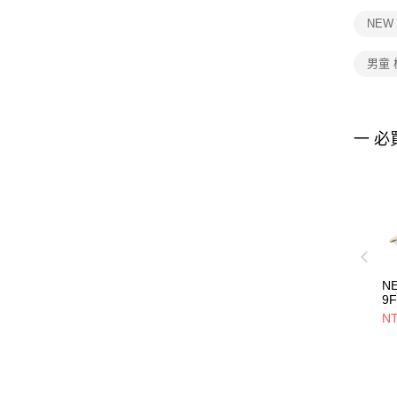
NEW
男童
一 必
N
9
E
NT
基
NE