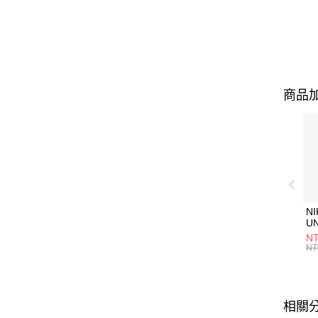
商品加
NI
U
1P
NT
統
NT
相關