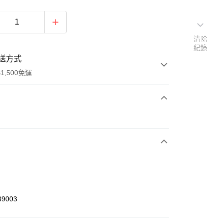
清除
紀錄
送方式
1,500免運
次付款
期付款
0 利率 每期
NT$360
21家銀行
庫商業銀行
第一商業銀行
業銀行
彰化商業銀行
業儲蓄銀行
台北富邦商業銀行
華商業銀行
兆豐國際商業銀行
89003
小企業銀行
台中商業銀行
台灣）商業銀行
華泰商業銀行