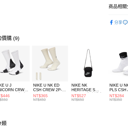
全盈+PAY
聯邦商
商品相關分
元大商
AFTEE先
玉山商
品牌
NE
相關說明
分享
台新國
【關於「A
運動配件
台灣樂
AFTEE
便利好安
運動類型
運送方式
價購 (9)
１．簡單
２．便利
7-11取貨
３．安心
每筆NT$1
【「AFT
宅配
１．於結帳
付」結帳
每筆NT$1
２．訂單
３．收到繳
付款後門
KE U J
NIKE U NK ED
NIKE NK
NIKE U N
／ATM／
NICORN CRW
CSH CREW 2P-
HERITAGE S
PLS CSH 
每筆NT$1
※ 請注意
R -160 男女 中
144 EMBRDY 男
SMIT 男女 側背包
144 DBL
$446
NT$365
NT$527
NT$284
絡購買商品
襪 FZ3393100
女 短統襪
BA5871010
襪 DH405
$550
NT$450
NT$650
NT$350
先享後付
FZ3073133
※ 交易是
是否繳費成
付客戶支
分類
【注意事