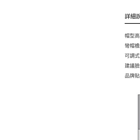
詳細
帽型高
彎帽檐
可調式
建議臉
品牌貼