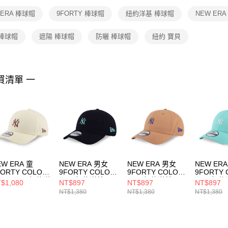
１．透過由
 ERA 棒球帽
9FORTY 棒球帽
紐約洋基 棒球帽
NEW ER
交易，需
求債權轉
２．關於
 棒球帽
遮陽 棒球帽
防曬 棒球帽
紐約 寶貝
https://aft
３．未成
「AFTE
任。
買清單 一
４．使用「
即時審查
結果請求
５．嚴禁
形，恩沛
動。
EW ERA 童
NEW ERA 男女
NEW ERA 男女
NEW ER
FORTY COLOR
9FORTY COLOR
9FORTY COLOR
9FORTY 
RA FW25 紐約洋
ERA 紐約洋基
ERA 紐約洋基
ERA 紐
$1,080
NT$897
NT$897
NT$897
 黃
NE14499511
NE14499510
NE14499
NT$1,380
NT$1,380
NT$1,380
14700906