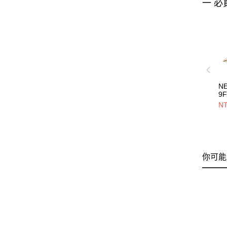
一 必
N
9
E
NT
基
NE
你可能