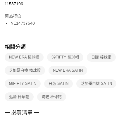
１．於結帳方式選擇「AFTEE先享後付」後，將跳轉至「AFTEE先享後付」
11537196
每筆NT$100，滿NT$1,500(含以上)免運費
結帳頁面，進行簡訊認證並確認金額後，即可完成結帳。
２．訂單成立數日內，您將收到繳費通知簡訊。
商品特色
付款後門市自取
３．收到繳費通知簡訊後14天內，點擊此簡訊中的連結，可透過四大超商／
NE14737548
每筆NT$100，滿NT$1,500(含以上)免運費
ATM／網路銀行／等多元方式進行付款，方視為交易完成。
※ 請注意：結帳手續完成當下不需立刻繳費，但若您需要取消訂單，請聯絡
購買商品的店家。未經商家同意取消之訂單仍視為有效，需透過AFTEE先享
後付繳納相關費用。
※ 交易是否成功請以「AFTEE先享後付 」之結帳頁面顯示為準，若有關於
相關分類
是否繳費成功／繳費後需取消欲退款等相關疑問，請聯繫「AFTEE先享後付
客戶支援中心」
https://netprotections.freshdesk.com/support/home
NEW ERA 棒球帽
59FIFTY 棒球帽
日版 棒球帽
【注意事項】
芝加哥白襪 棒球帽
NEW ERA SATIN
１．透過由恩沛科技股份有限公司提供之「AFTEE先享後付」服務完成之交
易，需依本服務之必要範圍內提供個人資料，並將交易相關給付款項請求債
權轉讓予恩沛科技股份有限公司。
59FIFTY SATIN
日版 SATIN
芝加哥白襪 SATIN
２．關於個人資料處理事宜，請瀏覽以下網址：
https://aftee.tw/terms/#terms3
遮陽 棒球帽
防曬 棒球帽
３．未成年的使用者請事先徵得法定代理人或監護人之同意方可使用
「AFTEE先享後付」，若未經同意申辦者引起之損失，本公司不負相關責
任。
一 必買清單 一
４．使用「AFTEE先享後付」時，將依據個別帳號之用戶狀況，依本公司即
時審查核予不同之上限額度；若仍有額度不足之情形，本公司將視審查結果
請求用戶進行身份認證。
５．嚴禁一人註冊多個帳號或使用他人資訊註冊。若發現惡意使用之情形，