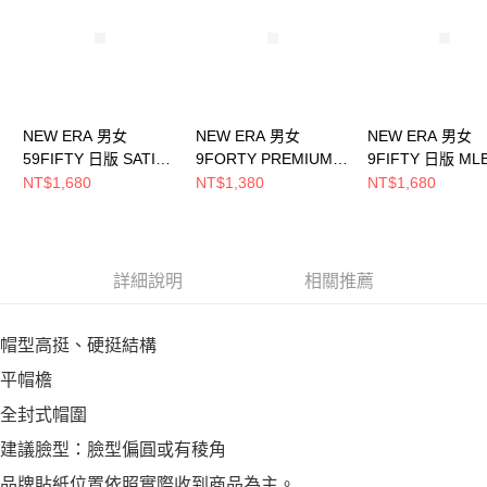
恩沛科技股份有限公司將有權停止該用戶之使用額度並採取法律行動。
NEW ERA 男女
NEW ERA 男女
NEW ERA 男女
59FIFTY 日版 SATIN
9FORTY PREMIUM
9FIFTY 日版 ML
NEW ERA 黑
FELT OTC 芝加哥白襪
LOGO 芝加哥白
NT$1,680
NT$1,380
NT$1,680
NE14737547
黑 NE13215218
NE14737371
詳細說明
相關推薦
帽型高挺、硬挺結構
平帽檐
全封式帽圍
建議臉型：臉型偏圓或有稜角
品牌貼紙位置依照實際收到商品為主。