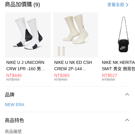
信用卡一次付款
商品加價購 (9)
查看全部
信用卡分期付款
3 期 0 利率 每期
NT$560
21家銀行
合作金庫商業銀行
第一商業銀行
LINE Pay
華南商業銀行
彰化商業銀行
Apple Pay
上海商業儲蓄銀行
台北富邦商業銀行
國泰世華商業銀行
兆豐國際商業銀行
悠遊付
臺灣中小企業銀行
台中商業銀行
NIKE U J UNICORN
NIKE U NK ED CSH
NIKE NK HERIT
匯豐（台灣）商業銀行
華泰商業銀行
CRW 1PR -160 男女
CREW 2P-144
SMIT 男女 側背
全盈+PAY
聯邦商業銀行
遠東國際商業銀行
中統襪 FZ3393100
EMBRDY 男女 短統襪
BA5871010
NT$446
NT$365
NT$527
元大商業銀行
永豐商業銀行
NT$550
NT$450
NT$650
AFTEE先享後付
FZ3073133
玉山商業銀行
星展（台灣）商業銀行
相關說明
台新國際商業銀行
中國信託商業銀行
品牌
【關於「AFTEE先享後付」】
台灣樂天信用卡公司
AFTEE先享後付是「在收到商品之後才付款」的支付方式。 讓您購物簡單
運送方式
NEW ERA
便利好安心！
１．簡單：不需註冊會員、不需綁卡、不需儲值。
7-11取貨(快速到店)
２．便利：只要手機號碼，簡訊認證，即可結帳。
商品特色
每筆NT$100，滿NT$1,500(含以上)免運費
３．安心：先確認商品／服務後，再付款。
商品編號
宅配
【「AFTEE先享後付」結帳流程】