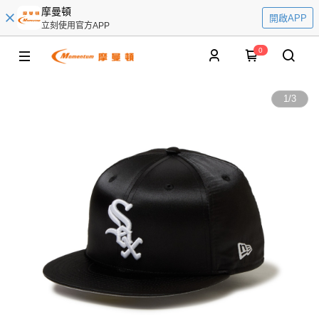
摩曼頓
開啟APP
立刻使用官方APP
0
1
/
3