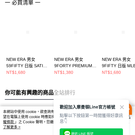
一 必買清單 一
NEW ERA 男女
NEW ERA 男女
NEW ERA 男女
59FIFTY 日版 SATIN
9FORTY PREMIUM
9FIFTY 日版 ML
NEW ERA 黑
FELT OTC 芝加哥白襪
LOGO 芝加哥白
NT$1,680
NT$1,380
NT$1,680
NE14737547
黑 NE13215218
NE14737371
你可能有興趣的商品
全站排行
歡迎加入摩曼頓Line官方帳號
本網站中使用 cookie，欲查詢有關本網站使用 cookie 方式之詳情，及若您不希
點擊以下按鈕第一時間獲得好康訊
熱門標籤
望在電腦上使用 cookie 時應如何變更電腦的 cookie 設定，請參閱本網站「
隱私
息👇
權條款
」之 Cookie 聲明。您繼續使用本網站即表示您同意本公司得按本網站使
用條款之 Cookie 聲明使用 cookie。
了解更多 >
連結 LINE 帳號