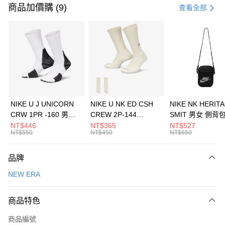
信用卡一次付款
商品加價購 (9)
查看全部
信用卡分期付款
3 期 0 利率 每期
NT$460
21家銀行
合作金庫商業銀行
第一商業銀行
LINE Pay
華南商業銀行
彰化商業銀行
Apple Pay
上海商業儲蓄銀行
台北富邦商業銀行
國泰世華商業銀行
兆豐國際商業銀行
悠遊付
臺灣中小企業銀行
台中商業銀行
NIKE U J UNICORN
NIKE U NK ED CSH
NIKE NK HERIT
匯豐（台灣）商業銀行
華泰商業銀行
CRW 1PR -160 男女
CREW 2P-144
SMIT 男女 側背
全盈+PAY
聯邦商業銀行
遠東國際商業銀行
中統襪 FZ3393100
EMBRDY 男女 短統襪
BA5871010
NT$446
NT$365
NT$527
元大商業銀行
永豐商業銀行
NT$550
NT$450
NT$650
AFTEE先享後付
FZ3073133
玉山商業銀行
星展（台灣）商業銀行
相關說明
台新國際商業銀行
中國信託商業銀行
品牌
【關於「AFTEE先享後付」】
台灣樂天信用卡公司
AFTEE先享後付是「在收到商品之後才付款」的支付方式。 讓您購物簡單
運送方式
NEW ERA
便利好安心！
１．簡單：不需註冊會員、不需綁卡、不需儲值。
7-11取貨(快速到店)
２．便利：只要手機號碼，簡訊認證，即可結帳。
商品特色
每筆NT$100，滿NT$1,500(含以上)免運費
３．安心：先確認商品／服務後，再付款。
商品編號
宅配
【「AFTEE先享後付」結帳流程】