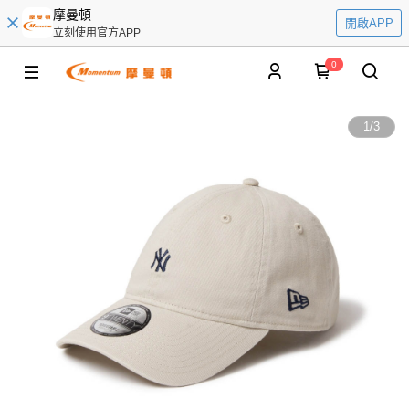
摩曼頓
開啟APP
立刻使用官方APP
0
1
/
3