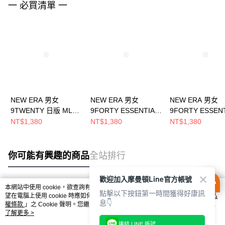
一 必買清單 一
NEW ERA 男女
NEW ERA 男女
NEW ERA 男女
9TWENTY 日版 MLB
9FORTY ESSENTIAL
9FORTY ESSEN
BATTERMAN 費城費
MLB BASIC 紐約洋基
MLB BASIC 紐
NT$1,380
NT$1,380
NT$1,380
城人 淺褐
NE12847819
NE12847817
NE14737498
你可能有興趣的商品
全站排行
歡迎加入摩曼頓Line官方帳號
本網站中使用 cookie，欲查詢有關本網站使用 cookie 方式之詳情，及若您不希
點擊以下按鈕第一時間獲得好康訊
熱門標籤
望在電腦上使用 cookie 時應如何變更電腦的 cookie 設定，請參閱本網站「
隱私
息👇
權條款
」之 Cookie 聲明。您繼續使用本網站即表示您同意本公司得按本網站使
用條款之 Cookie 聲明使用 cookie。
了解更多 >
連結 LINE 帳號