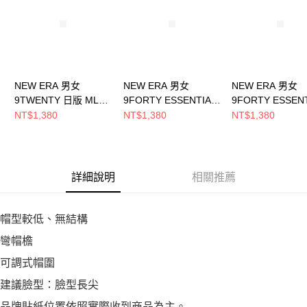
恩沛科技股份有限公司將有權停止該用戶之使用額度並採取法律行動。
NEW ERA 男女
NEW ERA 男女
NEW ERA 男女
9TWENTY 日版 MLB
9FORTY ESSENTIAL
9FORTY ESSEN
BATTERMAN 費城費
MLB BASIC 紐約洋基
MLB BASIC 紐
NT$1,380
NT$1,380
NT$1,380
城人 淺褐
NE12847819
NE12847817
NE14737498
詳細說明
相關推薦
帽型較低、無結構
彎帽檐
可調式帽圍
建議臉型：臉型長尖
品牌貼紙位置依照實際收到商品為主。