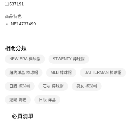
１．於結帳方式選擇「AFTEE先享後付」後，將跳轉至「AFTEE先享後付」
11537191
每筆NT$100，滿NT$1,500(含以上)免運費
結帳頁面，進行簡訊認證並確認金額後，即可完成結帳。
２．訂單成立數日內，您將收到繳費通知簡訊。
商品特色
付款後門市自取
３．收到繳費通知簡訊後14天內，點擊此簡訊中的連結，可透過四大超商／
NE14737499
每筆NT$100，滿NT$1,500(含以上)免運費
ATM／網路銀行／等多元方式進行付款，方視為交易完成。
※ 請注意：結帳手續完成當下不需立刻繳費，但若您需要取消訂單，請聯絡
購買商品的店家。未經商家同意取消之訂單仍視為有效，需透過AFTEE先享
後付繳納相關費用。
※ 交易是否成功請以「AFTEE先享後付 」之結帳頁面顯示為準，若有關於
相關分類
是否繳費成功／繳費後需取消欲退款等相關疑問，請聯繫「AFTEE先享後付
客戶支援中心」
https://netprotections.freshdesk.com/support/home
NEW ERA 棒球帽
9TWENTY 棒球帽
【注意事項】
紐約洋基 棒球帽
MLB 棒球帽
BATTERMAN 棒球帽
１．透過由恩沛科技股份有限公司提供之「AFTEE先享後付」服務完成之交
易，需依本服務之必要範圍內提供個人資料，並將交易相關給付款項請求債
權轉讓予恩沛科技股份有限公司。
日版 棒球帽
石灰 棒球帽
男女 棒球帽
２．關於個人資料處理事宜，請瀏覽以下網址：
https://aftee.tw/terms/#terms3
遮陽 防曬
日版 洋基
３．未成年的使用者請事先徵得法定代理人或監護人之同意方可使用
「AFTEE先享後付」，若未經同意申辦者引起之損失，本公司不負相關責
任。
一 必買清單 一
４．使用「AFTEE先享後付」時，將依據個別帳號之用戶狀況，依本公司即
時審查核予不同之上限額度；若仍有額度不足之情形，本公司將視審查結果
請求用戶進行身份認證。
５．嚴禁一人註冊多個帳號或使用他人資訊註冊。若發現惡意使用之情形，