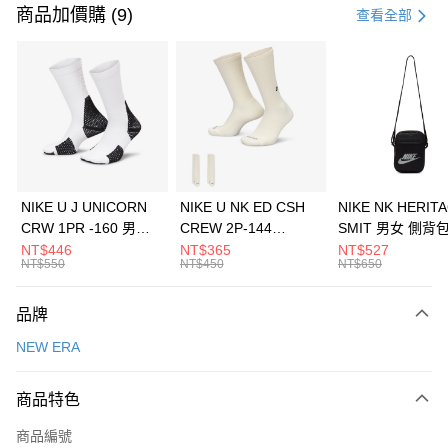
信用卡一次付款
商品加價購 (9)
查看全部
信用卡分期付款
3 期 0 利率 每期
NT$460
21家銀行
合作金庫商業銀行
第一商業銀行
LINE Pay
華南商業銀行
彰化商業銀行
Apple Pay
上海商業儲蓄銀行
台北富邦商業銀行
國泰世華商業銀行
兆豐國際商業銀行
悠遊付
臺灣中小企業銀行
台中商業銀行
NIKE U J UNICORN
NIKE U NK ED CSH
NIKE NK HERIT
匯豐（台灣）商業銀行
華泰商業銀行
CRW 1PR -160 男女
CREW 2P-144
SMIT 男女 側背
全盈+PAY
聯邦商業銀行
遠東國際商業銀行
中統襪 FZ3393100
EMBRDY 男女 短統襪
BA5871010
NT$446
NT$365
NT$527
元大商業銀行
永豐商業銀行
NT$550
NT$450
NT$650
AFTEE先享後付
FZ3073133
玉山商業銀行
星展（台灣）商業銀行
相關說明
台新國際商業銀行
中國信託商業銀行
品牌
【關於「AFTEE先享後付」】
台灣樂天信用卡公司
AFTEE先享後付是「在收到商品之後才付款」的支付方式。 讓您購物簡單
運送方式
NEW ERA
便利好安心！
１．簡單：不需註冊會員、不需綁卡、不需儲值。
7-11取貨(快速到店)
２．便利：只要手機號碼，簡訊認證，即可結帳。
商品特色
每筆NT$100，滿NT$1,500(含以上)免運費
３．安心：先確認商品／服務後，再付款。
商品編號
宅配
【「AFTEE先享後付」結帳流程】