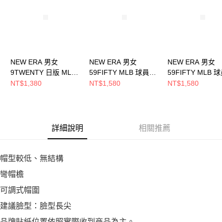
恩沛科技股份有限公司將有權停止該用戶之使用額度並採取法律行動。
NEW ERA 男女
NEW ERA 男女
NEW ERA 男女
9TWENTY 日版 MLB
59FIFTY MLB 球員帽
59FIFTY MLB 
BATTERMAN 聖地牙
勇士 NE70361058
巨人 黑/ 橘
NT$1,380
NT$1,580
NT$1,580
哥教士 粉灰
NE70360951
NE14737497
詳細說明
相關推薦
帽型較低、無結構
彎帽檐
可調式帽圍
建議臉型：臉型長尖
品牌貼紙位置依照實際收到商品為主。