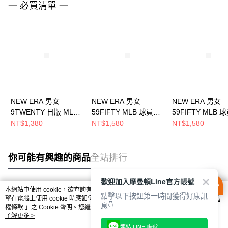
一 必買清單 一
NEW ERA 男女
NEW ERA 男女
NEW ERA 男女
9TWENTY 日版 MLB
59FIFTY MLB 球員帽
59FIFTY MLB 
BATTERMAN 聖地牙
勇士 NE70361058
巨人 黑/ 橘
NT$1,380
NT$1,580
NT$1,580
哥教士 粉灰
NE70360951
NE14737497
你可能有興趣的商品
全站排行
歡迎加入摩曼頓Line官方帳號
本網站中使用 cookie，欲查詢有關本網站使用 cookie 方式之詳情，及若您不希
點擊以下按鈕第一時間獲得好康訊
熱門標籤
望在電腦上使用 cookie 時應如何變更電腦的 cookie 設定，請參閱本網站「
隱私
息👇
權條款
」之 Cookie 聲明。您繼續使用本網站即表示您同意本公司得按本網站使
用條款之 Cookie 聲明使用 cookie。
了解更多 >
連結 LINE 帳號