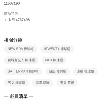
１．於結帳方式選擇「AFTEE先享後付」後，將跳轉至「AFTEE先享後付」
11537190
每筆NT$100，滿NT$1,500(含以上)免運費
結帳頁面，進行簡訊認證並確認金額後，即可完成結帳。
２．訂單成立數日內，您將收到繳費通知簡訊。
商品特色
付款後門市自取
３．收到繳費通知簡訊後14天內，點擊此簡訊中的連結，可透過四大超商／
NE14737498
每筆NT$100，滿NT$1,500(含以上)免運費
ATM／網路銀行／等多元方式進行付款，方視為交易完成。
※ 請注意：結帳手續完成當下不需立刻繳費，但若您需要取消訂單，請聯絡
購買商品的店家。未經商家同意取消之訂單仍視為有效，需透過AFTEE先享
後付繳納相關費用。
※ 交易是否成功請以「AFTEE先享後付 」之結帳頁面顯示為準，若有關於
相關分類
是否繳費成功／繳費後需取消欲退款等相關疑問，請聯繫「AFTEE先享後付
客戶支援中心」
https://netprotections.freshdesk.com/support/home
NEW ERA 棒球帽
9TWENTY 棒球帽
【注意事項】
費城費城人 棒球帽
MLB 棒球帽
１．透過由恩沛科技股份有限公司提供之「AFTEE先享後付」服務完成之交
易，需依本服務之必要範圍內提供個人資料，並將交易相關給付款項請求債
權轉讓予恩沛科技股份有限公司。
BATTERMAN 棒球帽
日版 棒球帽
淺褐 棒球帽
２．關於個人資料處理事宜，請瀏覽以下網址：
https://aftee.tw/terms/#terms3
男女 棒球帽
遮陽 防曬
男女 費城
３．未成年的使用者請事先徵得法定代理人或監護人之同意方可使用
「AFTEE先享後付」，若未經同意申辦者引起之損失，本公司不負相關責
任。
一 必買清單 一
４．使用「AFTEE先享後付」時，將依據個別帳號之用戶狀況，依本公司即
時審查核予不同之上限額度；若仍有額度不足之情形，本公司將視審查結果
請求用戶進行身份認證。
５．嚴禁一人註冊多個帳號或使用他人資訊註冊。若發現惡意使用之情形，