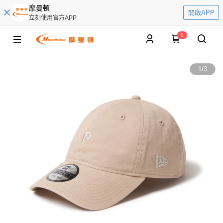
摩曼頓
開啟APP
立刻使用官方APP
0
1
/
3