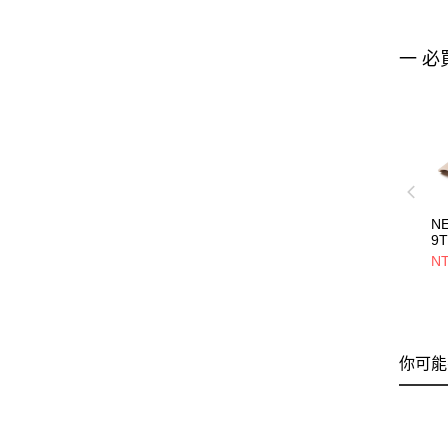
一 必
N
9
M
NT
B
費
NE
你可能