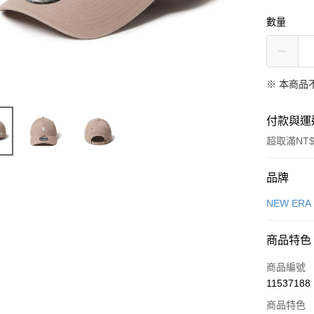
數量
※ 本商品
付款與運
超取滿NT$
付款方式
品牌
信用卡一
NEW ERA
信用卡分
商品特色
3 期 
商品編號
合作金
LINE Pay
11537188
華南商
Apple Pay
上海商
商品特色