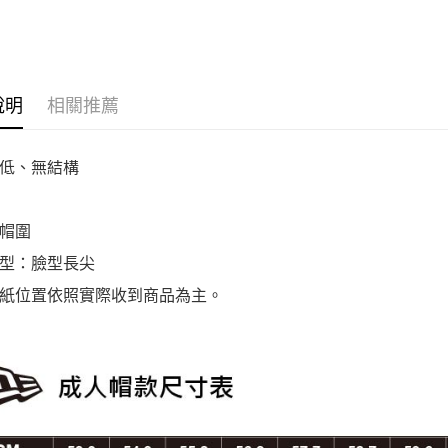
14737498
說明
相關推薦
低、無結構
帽圍
型：臉型長尖
紙位置依照實際收到商品為主。