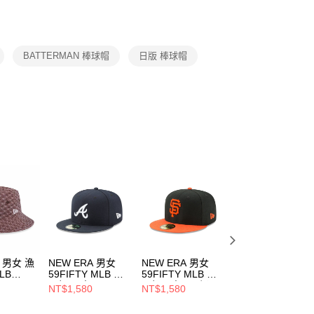
援中心」
https://netprotections.freshdesk.com/support/home
項】
恩沛科技股份有限公司提供之「AFTEE先享後付」服務完成之
BATTERMAN 棒球帽
日版 棒球帽
依本服務之必要範圍內提供個人資料，並將交易相關給付款項請
讓予恩沛科技股份有限公司。
個人資料處理事宜，請瀏覽以下網址：
ee.tw/terms/#terms3
年的使用者請事先徵得法定代理人或監護人之同意方可使用
E先享後付」，若未經同意申辦者引起之損失，本公司不負相關責
AFTEE先享後付」時，將依據個別帳號之用戶狀況，依本公司
核予不同之上限額度；若仍有額度不足之情形，本公司將視審查
用戶進行身份認證。
一人註冊多個帳號或使用他人資訊註冊。若發現惡意使用之情
科技股份有限公司將有權停止該用戶之使用額度並採取法律行
A 男女 漁
NEW ERA 男女
NEW ERA 男女
NEW ERA 男女
LB
59FIFTY MLB 球
59FIFTY MLB 球
9FIFTY 日版 ML
ECKER
員帽 勇士
員帽巨人 黑/ 橘
W LOGO 芝加哥
NT$1,580
NT$1,580
NT$1,680
教士
NE70361058
NE70360951
白襪 黑
946
NE14737371