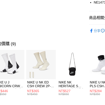
國泰世
NE147
悠遊付
臺灣中
匯豐（
全盈+PAY
聯邦商
商品相關分
元大商
AFTEE先
玉山商
品牌
NE
相關說明
分享
台新國
【關於「A
運動配件
台灣樂
AFTEE
便利好安
運動類型
運送方式
價購 (9)
１．簡單
２．便利
7-11取貨
３．安心
每筆NT$1
【「AFT
宅配
１．於結帳
付」結帳
每筆NT$1
２．訂單
３．收到繳
付款後門
KE U J
NIKE U NK ED
NIKE NK
NIKE U N
／ATM／
NICORN CRW
CSH CREW 2P-
HERITAGE S
PLS CSH 
每筆NT$1
※ 請注意
R -160 男女 中
144 EMBRDY 男
SMIT 男女 側背包
144 DBL
$446
NT$365
NT$527
NT$284
絡購買商品
襪 FZ3393100
女 短統襪
BA5871010
襪 DH405
$550
NT$450
NT$650
NT$350
先享後付
FZ3073133
※ 交易是
是否繳費成