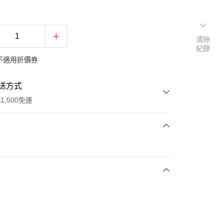
清除
紀錄
不適用折價券
送方式
1,500免運
次付款
期付款
0 利率 每期
NT$460
21家銀行
庫商業銀行
第一商業銀行
業銀行
彰化商業銀行
業儲蓄銀行
台北富邦商業銀行