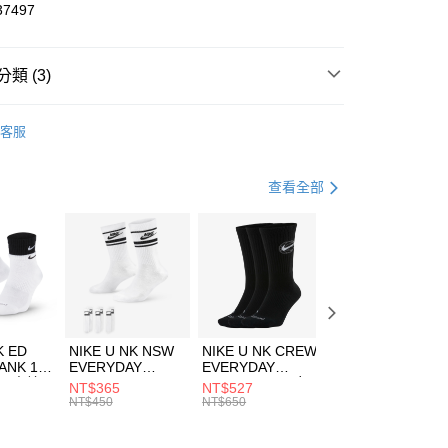
華商業銀行
兆豐國際商業銀行
37497
小企業銀行
台中商業銀行
台灣）商業銀行
華泰商業銀行
業銀行
遠東國際商業銀行
類 (3)
業銀行
永豐商業銀行
享後付
業銀行
星展（台灣）商業銀行
W ERA
客服
際商業銀行
中國信託商業銀行
FTEE先享後付」】
帽款
休閒帽
天信用卡公司
先享後付是「在收到商品之後才付款」的支付方式。 讓您購物簡單
心！
休閒戶外
配件
查看全部
：不需註冊會員、不需綁卡、不需儲值。
：只要手機號碼，簡訊認證，即可結帳。
(快速到店)
：先確認商品／服務後，再付款。
00，滿NT$1,500(含以上)免運費
EE先享後付」結帳流程】
方式選擇「AFTEE先享後付」後，將跳轉至「AFTEE先享後
頁面，進行簡訊認證並確認金額後，即可完成結帳。
00，滿NT$1,500(含以上)免運費
成立數日內，您將收到繳費通知簡訊。
費通知簡訊後14天內，點擊此簡訊中的連結，可透過四大超商
市自取
K ED
NIKE U NK NSW
NIKE U NK CREW
NIKE U NK
網路銀行／等多元方式進行付款，方視為交易完成。
ANK 1P
EVERYDAY
EVERYDAY
EVERYDAY LTW
00，滿NT$1,500(含以上)免運費
：結帳手續完成當下不需立刻繳費，但若您需要取消訂單，請聯
 男 中統
ESSENTIAL CR
BBALL 3PR 男女
ANKLE 3PR 男女
NT$365
NT$527
NT$365
的店家。未經商家同意取消之訂單仍視為有效，需透過AFTEE
8104
男女 短統襪
長統襪
踝襪 SX7677010
NT$450
NT$650
NT$450
繳納相關費用。
DX5089103
DA2123010
否成功請以「AFTEE先享後付 」之結帳頁面顯示為準，若有關於
功／繳費後需取消欲退款等相關疑問，請聯繫「AFTEE先享後