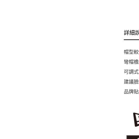
NE
詳細
帽型較
彎帽檐
可調式
建議臉
品牌貼