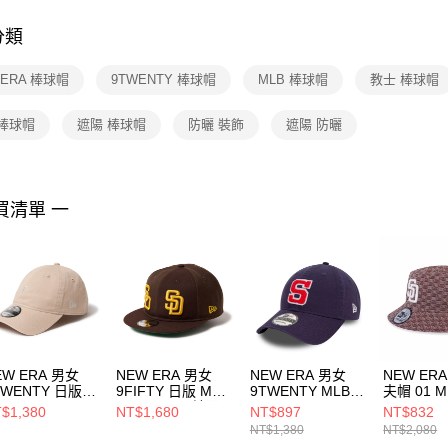
付客戶支
分類
【注意事
１．透過由
 ERA 棒球帽
9TWENTY 棒球帽
MLB 棒球帽
教士 棒球帽
交易，需
求債權轉
２．關於
 棒球帽
遮陽 棒球帽
防曬 裝飾
遮陽 防曬
https://aft
３．未成
「AFTE
任。
買清單 一
４．使用「
即時審查
結果請求
５．嚴禁
形，恩沛
動。
EW ERA 男女
NEW ERA 男女
NEW ERA 男女
NEW ER
TWENTY 日版
9FIFTY 日版 MLB
9TWENTY MLB
夫帽 01 M
LB
W LOGO 聖地牙
VARSITY COOP聖
WASH CH
$1,380
NT$1,680
NT$897
NT$832
ATTERMAN 費城
哥教士 核桃
地牙哥教士
聖地牙哥
NT$1,380
NT$2,080
城人 淺褐
NE14737368
NE60503583
NE13956