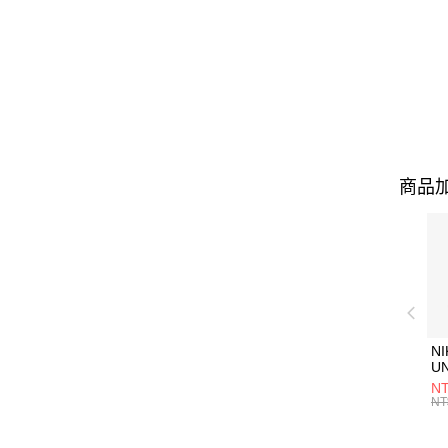
商品加
NI
U
1P
NT
統
NT