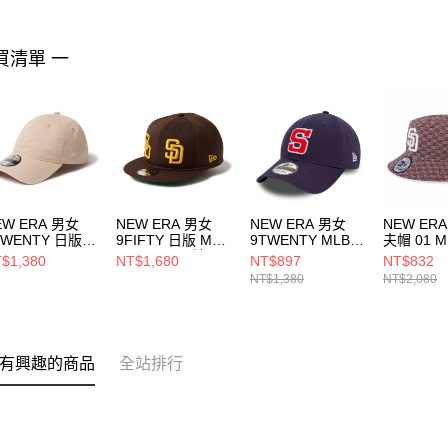
買清單 一
EW ERA 男女
NEW ERA 男女
NEW ERA 男女
NEW ER
TWENTY 日版
9FIFTY 日版 MLB
9TWENTY MLB
夫帽 01 M
LB
W LOGO 聖地牙
VARSITY COOP聖
WASH CH
$1,380
NT$1,680
NT$897
NT$832
ATTERMAN 費城
哥教士 核桃
地牙哥教士
聖地牙哥
NT$1,380
NT$2,080
城人 淺褐
NE14737368
NE60503583
NE13956
14737498
有興趣的商品
全站排行