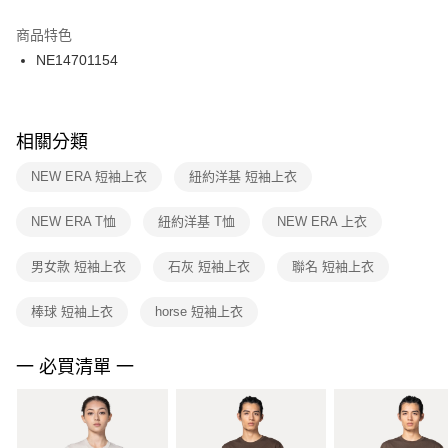
結帳頁面，進行簡訊認證並確認金額後，即可完成結帳。
２．訂單成立數日內，您將收到繳費通知簡訊。
商品特色
付款後門市自取
３．收到繳費通知簡訊後14天內，點擊此簡訊中的連結，可透過四大超商／
NE14701154
每筆NT$100，滿NT$1,500(含以上)免運費
ATM／網路銀行／等多元方式進行付款，方視為交易完成。
※ 請注意：結帳手續完成當下不需立刻繳費，但若您需要取消訂單，請聯絡
購買商品的店家。未經商家同意取消之訂單仍視為有效，需透過AFTEE先享
後付繳納相關費用。
※ 交易是否成功請以「AFTEE先享後付 」之結帳頁面顯示為準，若有關於
相關分類
是否繳費成功／繳費後需取消欲退款等相關疑問，請聯繫「AFTEE先享後付
客戶支援中心」
https://netprotections.freshdesk.com/support/home
NEW ERA 短袖上衣
紐約洋基 短袖上衣
【注意事項】
NEW ERA T恤
紐約洋基 T恤
NEW ERA 上衣
１．透過由恩沛科技股份有限公司提供之「AFTEE先享後付」服務完成之交
易，需依本服務之必要範圍內提供個人資料，並將交易相關給付款項請求債
權轉讓予恩沛科技股份有限公司。
男女款 短袖上衣
石灰 短袖上衣
聯名 短袖上衣
２．關於個人資料處理事宜，請瀏覽以下網址：
https://aftee.tw/terms/#terms3
棒球 短袖上衣
horse 短袖上衣
３．未成年的使用者請事先徵得法定代理人或監護人之同意方可使用
「AFTEE先享後付」，若未經同意申辦者引起之損失，本公司不負相關責
任。
一 必買清單 一
４．使用「AFTEE先享後付」時，將依據個別帳號之用戶狀況，依本公司即
時審查核予不同之上限額度；若仍有額度不足之情形，本公司將視審查結果
請求用戶進行身份認證。
５．嚴禁一人註冊多個帳號或使用他人資訊註冊。若發現惡意使用之情形，
恩沛科技股份有限公司將有權停止該用戶之使用額度並採取法律行動。