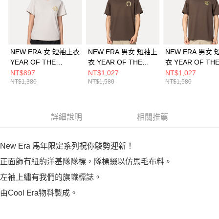
NEW ERA 女 短袖上衣
NEW ERA 男女 短袖上
NEW ERA 男女
YEAR OF THE
衣 YEAR OF THE
衣 YEAR OF TH
HORSE NEW ERA 石
HORSE NEW ERA 核
HORSE 威奇塔
NT$897
NT$1,027
NT$1,027
NT$1,380
NT$1,580
NT$1,580
灰 NE14701122
桃 NE14701153
核桃 NE1470115
詳細說明
相關推薦
New Era 馬年限定系列祝你駿勢迎新！
正面飾有紐約洋基隊隊標，隊標綴以仿馬毛布料。
左袖上繡有我們的旗幟標誌。
由Cool Era物料製成。