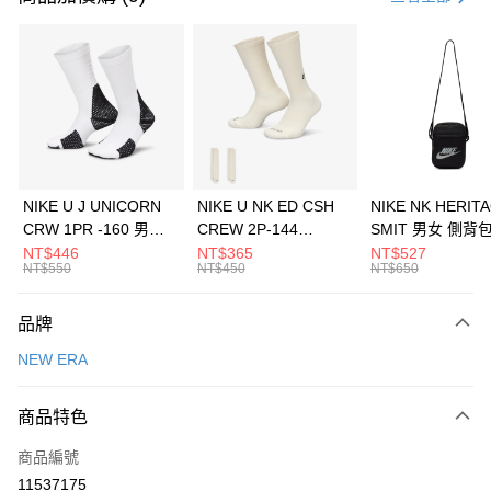
信用卡分期付款
3 期 0 利率 每期
NT$493
21家銀行
合作金庫商業銀行
第一商業銀行
LINE Pay
華南商業銀行
彰化商業銀行
Apple Pay
上海商業儲蓄銀行
台北富邦商業銀行
國泰世華商業銀行
兆豐國際商業銀行
悠遊付
臺灣中小企業銀行
台中商業銀行
NIKE U J UNICORN
NIKE U NK ED CSH
NIKE NK HERIT
匯豐（台灣）商業銀行
華泰商業銀行
CRW 1PR -160 男女
CREW 2P-144
SMIT 男女 側背
全盈+PAY
聯邦商業銀行
遠東國際商業銀行
中統襪 FZ3393100
EMBRDY 男女 短統襪
BA5871010
NT$446
NT$365
NT$527
元大商業銀行
永豐商業銀行
NT$550
NT$450
NT$650
AFTEE先享後付
FZ3073133
玉山商業銀行
星展（台灣）商業銀行
相關說明
台新國際商業銀行
中國信託商業銀行
品牌
【關於「AFTEE先享後付」】
台灣樂天信用卡公司
AFTEE先享後付是「在收到商品之後才付款」的支付方式。 讓您購物簡單
運送方式
NEW ERA
便利好安心！
１．簡單：不需註冊會員、不需綁卡、不需儲值。
7-11取貨(快速到店)
２．便利：只要手機號碼，簡訊認證，即可結帳。
商品特色
每筆NT$100，滿NT$1,500(含以上)免運費
３．安心：先確認商品／服務後，再付款。
商品編號
宅配
【「AFTEE先享後付」結帳流程】
１．於結帳方式選擇「AFTEE先享後付」後，將跳轉至「AFTEE先享後付」
11537175
每筆NT$100，滿NT$1,500(含以上)免運費