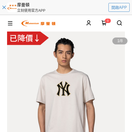
摩曼頓
開啟APP
立刻使用官方APP
0
1
/
8