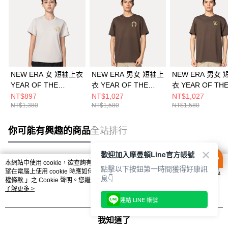
NEW ERA 女 短袖上衣
NEW ERA 男女 短袖上
NEW ERA 男女
YEAR OF THE
衣 YEAR OF THE
衣 YEAR OF TH
HORSE NEW ERA 石
HORSE NEW ERA 核
HORSE 威奇塔
NT$897
NT$1,027
NT$1,027
NT$1,380
NT$1,580
NT$1,580
灰 NE14701122
桃 NE14701153
核桃 NE1470115
你可能有興趣的商品
全站排行
歡迎加入摩曼頓Line官方帳號
本網站中使用 cookie，欲查詢有關本網站使用 cookie 方式之詳情，及若您不希
點擊以下按鈕第一時間獲得好康訊
熱門標籤
望在電腦上使用 cookie 時應如何變更電腦的 cookie 設定，請參閱本網站「
隱私
息👇
權條款
」之 Cookie 聲明。您繼續使用本網站即表示您同意本公司得按本網站使
用條款之 Cookie 聲明使用 cookie。
了解更多 >
連結 LINE 帳號
我知道了