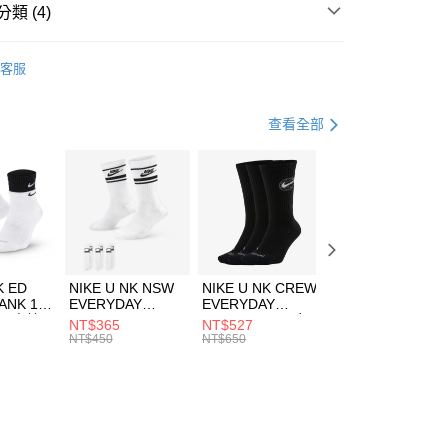
業銀行
遠東國際商業銀行
類 (4)
業銀行
永豐商業銀行
享後付
業銀行
星展（台灣）商業銀行
IDAS
服飾
客服
際商業銀行
中國信託商業銀行
FTEE先享後付」】
上衣
短袖上衣
天信用卡公司
先享後付是「在收到商品之後才付款」的支付方式。 讓您購物簡單
心！
健身重訓
服飾
查看全部
：不需註冊會員、不需綁卡、不需儲值。
：只要手機號碼，簡訊認證，即可結帳。
清爽穿搭｜短袖上衣4折起
(快速到店)
：先確認商品／服務後，再付款。
00，滿NT$1,500(含以上)免運費
EE先享後付」結帳流程】
方式選擇「AFTEE先享後付」後，將跳轉至「AFTEE先享後
頁面，進行簡訊認證並確認金額後，即可完成結帳。
00，滿NT$1,500(含以上)免運費
成立數日內，您將收到繳費通知簡訊。
費通知簡訊後14天內，點擊此簡訊中的連結，可透過四大超商
市自取
K ED
NIKE U NK NSW
NIKE U NK CREW
NIKE U NK
網路銀行／等多元方式進行付款，方視為交易完成。
ANK 1P
EVERYDAY
EVERYDAY
EVERYDAY LTW
00，滿NT$1,500(含以上)免運費
：結帳手續完成當下不需立刻繳費，但若您需要取消訂單，請聯
 男 中統
ESSENTIAL CR
BBALL 3PR 男女
ANKLE 3PR 男女
NT$365
NT$527
NT$365
的店家。未經商家同意取消之訂單仍視為有效，需透過AFTEE
8104
男女 短統襪
長統襪
踝襪 SX7677010
NT$450
NT$650
NT$450
繳納相關費用。
DX5089103
DA2123010
否成功請以「AFTEE先享後付 」之結帳頁面顯示為準，若有關於
功／繳費後需取消欲退款等相關疑問，請聯繫「AFTEE先享後
援中心」
https://netprotections.freshdesk.com/support/home
項】