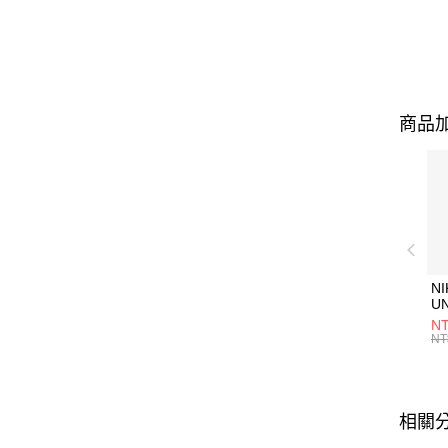
商品加
NI
U
1P
NT
統
NT
相關