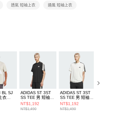
恩沛科技股份有限公司提供之「AFTEE先享後付」服務完成之
透氣 短袖上衣
通風 短袖上衣
依本服務之必要範圍內提供個人資料，並將交易相關給付款項請
讓予恩沛科技股份有限公司。
個人資料處理事宜，請瀏覽以下網址：
ee.tw/terms/#terms3
年的使用者請事先徵得法定代理人或監護人之同意方可使用
E先享後付」，若未經同意申辦者引起之損失，本公司不負相關責
AFTEE先享後付」時，將依據個別帳號之用戶狀況，依本公司
核予不同之上限額度；若仍有額度不足之情形，本公司將視審查
用戶進行身份認證。
一人註冊多個帳號或使用他人資訊註冊。若發現惡意使用之情
科技股份有限公司將有權停止該用戶之使用額度並採取法律行
 BL SJ
ADIDAS ST 3ST
ADIDAS ST 3ST
ADIDAS SFL SS
袖上衣
SS TEE 男 短袖上
SS TEE 男 短袖上
TEE 女 短袖上衣
衣 KR2490
衣 KR2491
KH2653
NT$1,192
NT$1,192
NT$1,192
NT$1,490
NT$1,490
NT$1,490