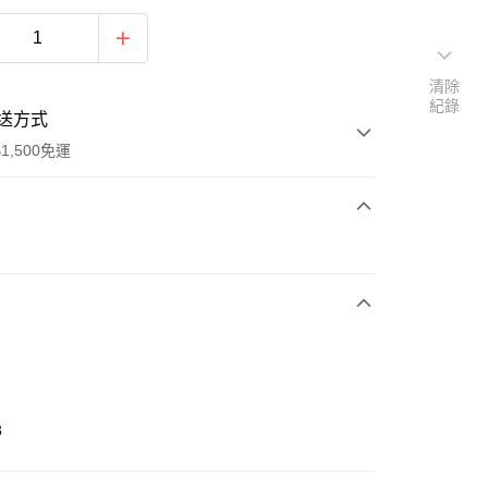
清除
紀錄
送方式
1,500免運
次付款
期付款
0 利率 每期
NT$496
21家銀行
庫商業銀行
第一商業銀行
業銀行
彰化商業銀行
業儲蓄銀行
台北富邦商業銀行
華商業銀行
兆豐國際商業銀行
3
小企業銀行
台中商業銀行
台灣）商業銀行
華泰商業銀行