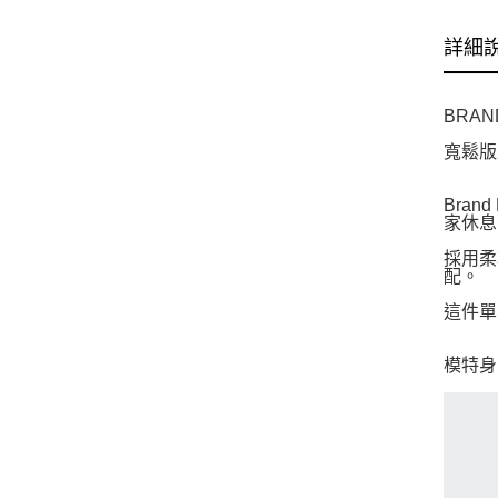
詳細
BRAN
寬鬆版
Bra
家休息
採用柔
配。
這件單
模特身高