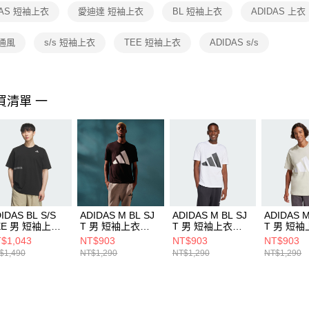
１．透過由
DAS 短袖上衣
愛迪達 短袖上衣
BL 短袖上衣
ADIDAS 上衣
交易，需
求債權轉
２．關於
通風
s/s 短袖上衣
TEE 短袖上衣
ADIDAS s/s
https://aft
３．未成
「AFTE
任。
買清單 一
４．使用「
即時審查
結果請求
５．嚴禁
形，恩沛
動。
IDAS BL S/S
ADIDAS M BL SJ
ADIDAS M BL SJ
ADIDAS M
EE 男 短袖上衣
T 男 短袖上衣
T 男 短袖上衣
T 男 短
3702
JE8945
JE8943
JE8933
$1,043
NT$903
NT$903
NT$903
$1,490
NT$1,290
NT$1,290
NT$1,290