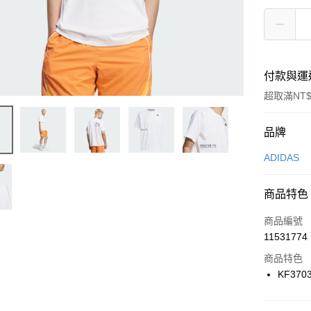
付款與運
超取滿NT$
付款方式
品牌
信用卡一
ADIDAS
信用卡分
商品特色
3 期 
商品編號
合作金
LINE Pay
11531774
華南商
Apple Pay
上海商
商品特色
國泰世
KF370
悠遊付
臺灣中
匯豐（
全盈+PAY