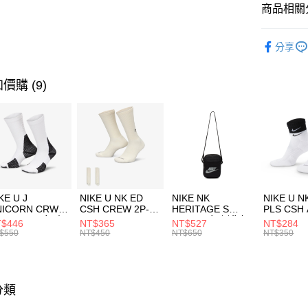
聯邦商
商品相關分
元大商
AFTEE先
玉山商
品牌
AD
相關說明
分享
台新國
【關於「A
男性商品
台灣樂
AFTEE
便利好安
運動類型
運送方式
價購 (9)
１．簡單
２．便利
促銷活動
7-11取貨
３．安心
每筆NT$1
【「AFT
宅配
１．於結帳
付」結帳
每筆NT$1
２．訂單
３．收到繳
付款後門
KE U J
NIKE U NK ED
NIKE NK
NIKE U N
／ATM／
NICORN CRW
CSH CREW 2P-
HERITAGE S
PLS CSH 
每筆NT$1
※ 請注意
R -160 男女 中
144 EMBRDY 男
SMIT 男女 側背包
144 DBL
$446
NT$365
NT$527
NT$284
絡購買商品
襪 FZ3393100
女 短統襪
BA5871010
襪 DH405
$550
NT$450
NT$650
NT$350
先享後付
FZ3073133
※ 交易是
是否繳費成
付客戶支
分類
【注意事