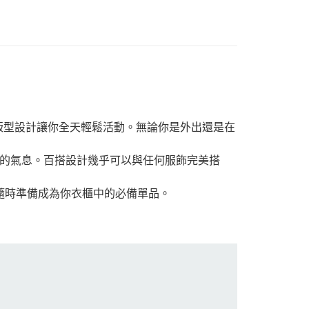
舒適版型設計讓你全天輕鬆活動。無論你是外出還是在
的氣息。百搭設計幾乎可以與任何服飾完美搭
，隨時準備成為你衣櫃中的必備單品。