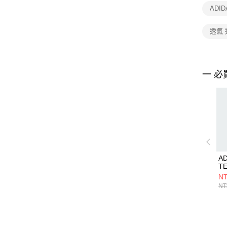
ADI
透氣 
一 必
AD
T
KF
NT
NT