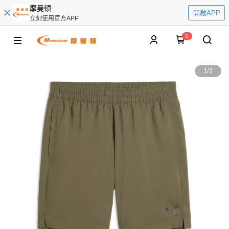
摩曼頓
開啟APP
立刻使用官方APP
0
1
/
2