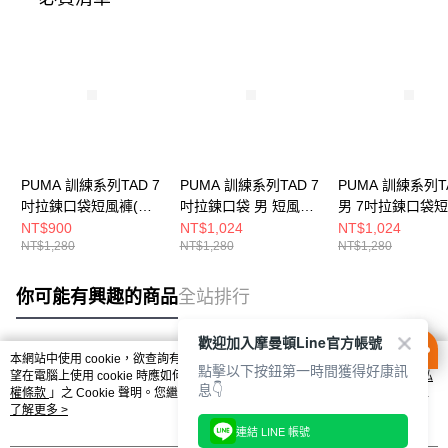
PUMA 訓練系列TAD 7
PUMA 訓練系列TAD 7
PUMA 訓練系列T
吋拉鍊口袋短風褲(M)
吋拉鍊口袋 男 短風褲
男 7吋拉鍊口袋
男 短褲 52804601
52804606
52804699
NT$900
NT$1,024
NT$1,024
NT$1,280
NT$1,280
NT$1,280
你可能有興趣的商品
全站排行
歡迎加入摩曼頓Line官方帳號
本網站中使用 cookie，欲查詢有關本網站使用 cookie 方式之詳情，及若您不希
點擊以下按鈕第一時間獲得好康訊
熱門標籤
望在電腦上使用 cookie 時應如何變更電腦的 cookie 設定，請參閱本網站「
隱私
息👇
權條款
」之 Cookie 聲明。您繼續使用本網站即表示您同意本公司得按本網站使
用條款之 Cookie 聲明使用 cookie。
了解更多 >
連結 LINE 帳號