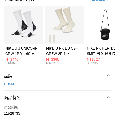
信用卡分期付款
3 期 0 利率 每期
NT$426
21家銀行
合作金庫商業銀行
第一商業銀行
LINE Pay
華南商業銀行
彰化商業銀行
Apple Pay
上海商業儲蓄銀行
台北富邦商業銀行
國泰世華商業銀行
兆豐國際商業銀行
悠遊付
臺灣中小企業銀行
台中商業銀行
NIKE U J UNICORN
NIKE U NK ED CSH
NIKE NK HERIT
匯豐（台灣）商業銀行
華泰商業銀行
CRW 1PR -160 男女
CREW 2P-144
SMIT 男女 側背
全盈+PAY
聯邦商業銀行
遠東國際商業銀行
中統襪 FZ3393100
EMBRDY 男女 短統襪
BA5871010
NT$446
NT$365
NT$527
元大商業銀行
永豐商業銀行
NT$550
NT$450
NT$650
AFTEE先享後付
FZ3073133
玉山商業銀行
星展（台灣）商業銀行
相關說明
台新國際商業銀行
中國信託商業銀行
品牌
【關於「AFTEE先享後付」】
台灣樂天信用卡公司
AFTEE先享後付是「在收到商品之後才付款」的支付方式。 讓您購物簡單
運送方式
PUMA
便利好安心！
１．簡單：不需註冊會員、不需綁卡、不需儲值。
7-11取貨(快速到店)
２．便利：只要手機號碼，簡訊認證，即可結帳。
商品特色
每筆NT$100，滿NT$1,500(含以上)免運費
３．安心：先確認商品／服務後，再付款。
商品編號
宅配
【「AFTEE先享後付」結帳流程】
１．於結帳方式選擇「AFTEE先享後付」後，將跳轉至「AFTEE先享後付」
11528733
每筆NT$100，滿NT$1,500(含以上)免運費