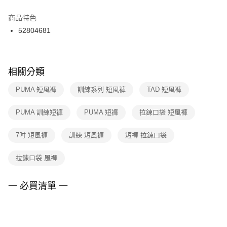
結帳頁面，進行簡訊認證並確認金額後，即可完成結帳。
２．訂單成立數日內，您將收到繳費通知簡訊。
商品特色
付款後門市自取
３．收到繳費通知簡訊後14天內，點擊此簡訊中的連結，可透過四大超商／
52804681
每筆NT$100，滿NT$1,500(含以上)免運費
ATM／網路銀行／等多元方式進行付款，方視為交易完成。
※ 請注意：結帳手續完成當下不需立刻繳費，但若您需要取消訂單，請聯絡
購買商品的店家。未經商家同意取消之訂單仍視為有效，需透過AFTEE先享
後付繳納相關費用。
※ 交易是否成功請以「AFTEE先享後付 」之結帳頁面顯示為準，若有關於
相關分類
是否繳費成功／繳費後需取消欲退款等相關疑問，請聯繫「AFTEE先享後付
客戶支援中心」
https://netprotections.freshdesk.com/support/home
PUMA 短風褲
訓練系列 短風褲
TAD 短風褲
【注意事項】
PUMA 訓練短褲
PUMA 短褲
拉鍊口袋 短風褲
１．透過由恩沛科技股份有限公司提供之「AFTEE先享後付」服務完成之交
易，需依本服務之必要範圍內提供個人資料，並將交易相關給付款項請求債
權轉讓予恩沛科技股份有限公司。
7吋 短風褲
訓練 短風褲
短褲 拉鍊口袋
２．關於個人資料處理事宜，請瀏覽以下網址：
https://aftee.tw/terms/#terms3
拉鍊口袋 風褲
３．未成年的使用者請事先徵得法定代理人或監護人之同意方可使用
「AFTEE先享後付」，若未經同意申辦者引起之損失，本公司不負相關責
任。
一 必買清單 一
４．使用「AFTEE先享後付」時，將依據個別帳號之用戶狀況，依本公司即
時審查核予不同之上限額度；若仍有額度不足之情形，本公司將視審查結果
請求用戶進行身份認證。
５．嚴禁一人註冊多個帳號或使用他人資訊註冊。若發現惡意使用之情形，
恩沛科技股份有限公司將有權停止該用戶之使用額度並採取法律行動。