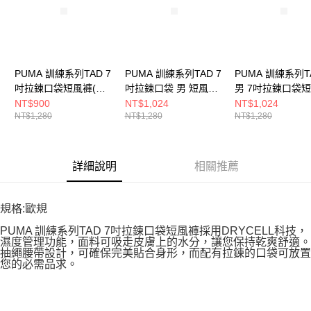
PUMA 訓練系列TAD 7
PUMA 訓練系列TAD 7
PUMA 訓練系列T
吋拉鍊口袋短風褲(M)
吋拉鍊口袋 男 短風褲
男 7吋拉鍊口袋
男 短褲 52804601
52804606
52804699
NT$900
NT$1,024
NT$1,024
NT$1,280
NT$1,280
NT$1,280
詳細說明
相關推薦
規格:歐規
PUMA 訓練系列TAD 7吋拉鍊口袋短風褲採用DRYCELL科技，
濕度管理功能，面料可吸走皮膚上的水分，讓您保持乾爽舒適。
抽繩腰帶設計，可確保完美貼合身形，而配有拉鍊的口袋可放置
您的必需品求。