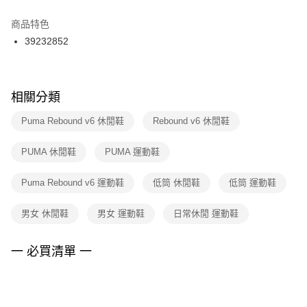
結帳頁面，進行簡訊認證並確認金額後，即可完成結帳。
２．訂單成立數日內，您將收到繳費通知簡訊。
商品特色
付款後門市自取
３．收到繳費通知簡訊後14天內，點擊此簡訊中的連結，可透過四大超商／
39232852
每筆NT$100，滿NT$1,500(含以上)免運費
ATM／網路銀行／等多元方式進行付款，方視為交易完成。
※ 請注意：結帳手續完成當下不需立刻繳費，但若您需要取消訂單，請聯絡
購買商品的店家。未經商家同意取消之訂單仍視為有效，需透過AFTEE先享
後付繳納相關費用。
※ 交易是否成功請以「AFTEE先享後付 」之結帳頁面顯示為準，若有關於
相關分類
是否繳費成功／繳費後需取消欲退款等相關疑問，請聯繫「AFTEE先享後付
客戶支援中心」
https://netprotections.freshdesk.com/support/home
Puma Rebound v6 休閒鞋
Rebound v6 休閒鞋
【注意事項】
PUMA 休閒鞋
PUMA 運動鞋
１．透過由恩沛科技股份有限公司提供之「AFTEE先享後付」服務完成之交
易，需依本服務之必要範圍內提供個人資料，並將交易相關給付款項請求債
權轉讓予恩沛科技股份有限公司。
Puma Rebound v6 運動鞋
低筒 休閒鞋
低筒 運動鞋
２．關於個人資料處理事宜，請瀏覽以下網址：
https://aftee.tw/terms/#terms3
男女 休閒鞋
男女 運動鞋
日常休閒 運動鞋
３．未成年的使用者請事先徵得法定代理人或監護人之同意方可使用
「AFTEE先享後付」，若未經同意申辦者引起之損失，本公司不負相關責
任。
一 必買清單 一
４．使用「AFTEE先享後付」時，將依據個別帳號之用戶狀況，依本公司即
時審查核予不同之上限額度；若仍有額度不足之情形，本公司將視審查結果
請求用戶進行身份認證。
５．嚴禁一人註冊多個帳號或使用他人資訊註冊。若發現惡意使用之情形，
恩沛科技股份有限公司將有權停止該用戶之使用額度並採取法律行動。