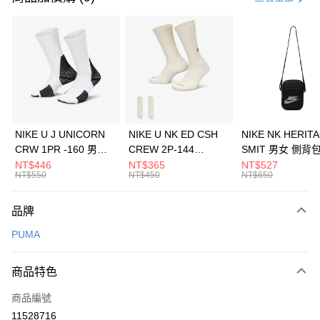
信用卡分期付款
3 期 0 利率 每期
NT$860
21家銀行
合作金庫商業銀行
第一商業銀行
LINE Pay
華南商業銀行
彰化商業銀行
Apple Pay
上海商業儲蓄銀行
台北富邦商業銀行
國泰世華商業銀行
兆豐國際商業銀行
悠遊付
臺灣中小企業銀行
台中商業銀行
NIKE U J UNICORN
NIKE U NK ED CSH
NIKE NK HERIT
匯豐（台灣）商業銀行
華泰商業銀行
CRW 1PR -160 男女
CREW 2P-144
SMIT 男女 側背
全盈+PAY
聯邦商業銀行
遠東國際商業銀行
中統襪 FZ3393100
EMBRDY 男女 短統襪
BA5871010
NT$446
NT$365
NT$527
元大商業銀行
永豐商業銀行
NT$550
NT$450
NT$650
AFTEE先享後付
FZ3073133
玉山商業銀行
星展（台灣）商業銀行
相關說明
台新國際商業銀行
中國信託商業銀行
品牌
【關於「AFTEE先享後付」】
台灣樂天信用卡公司
AFTEE先享後付是「在收到商品之後才付款」的支付方式。 讓您購物簡單
運送方式
PUMA
便利好安心！
１．簡單：不需註冊會員、不需綁卡、不需儲值。
7-11取貨(快速到店)
２．便利：只要手機號碼，簡訊認證，即可結帳。
商品特色
每筆NT$100，滿NT$1,500(含以上)免運費
３．安心：先確認商品／服務後，再付款。
商品編號
宅配
【「AFTEE先享後付」結帳流程】
１．於結帳方式選擇「AFTEE先享後付」後，將跳轉至「AFTEE先享後付」
11528716
每筆NT$100，滿NT$1,500(含以上)免運費