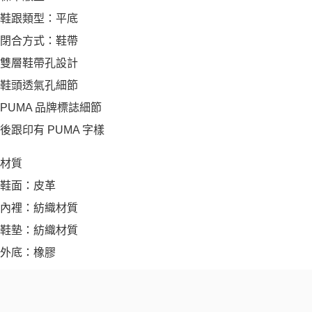
鞋跟類型：平底
閉合方式：鞋帶
雙層鞋帶孔設計
鞋頭透氣孔細節
PUMA 品牌標誌細節
後跟印有 PUMA 字樣
材質
鞋面：皮革
內裡：紡織材質
鞋墊：紡織材質
外底：橡膠