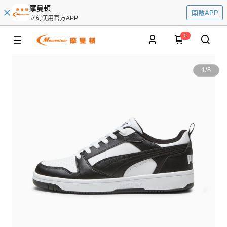
摩曼頓
開啟APP
立刻使用官方APP
0
1
/
8