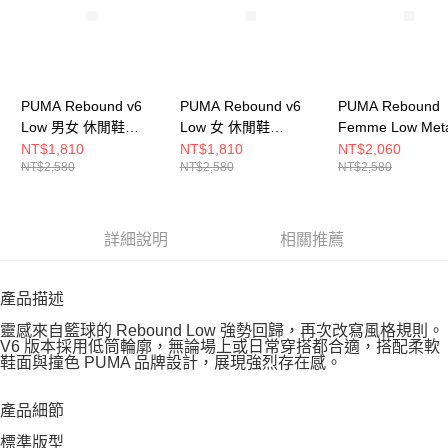
PUMA Rebound v6
PUMA Rebound v6
PUMA Rebound
Low 男女 休閒鞋
Low 女 休閒鞋
Femme Low Metal
39232837
39232840
Whi 女 休閒鞋
NT$1,810
NT$1,810
NT$2,060
NT$2,580
NT$2,580
NT$2,580
40606301
詳細說明
相關推薦
產品描述
靈感來自籃球的 Rebound Low 強勢回歸，再次改寫風格規則。
V6 版本採用低筒輪廓，無論場上或日常穿搭都合適，搭配柔軟
鞋面與撞色 PUMA 品牌設計，展現強烈存在感。
產品細節
標準版型