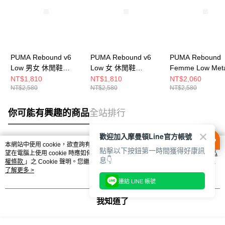
PUMA Rebound v6
PUMA Rebound v6
PUMA Rebound
Low 男女 休閒鞋
Low 女 休閒鞋
Femme Low Metal
39232837
39232840
Whi 女 休閒鞋
NT$1,810
NT$1,810
NT$2,060
NT$2,580
NT$2,580
NT$2,580
40606301
你可能有興趣的商品
全站排行
歡迎加入摩曼頓Line官方帳號
本網站中使用 cookie，欲查詢有關本網站使用 cookie 方式之詳情，及若您不希
點擊以下按鈕第一時間獲得好康訊
熱門標籤
望在電腦上使用 cookie 時應如何變更電腦的 cookie 設定，請參閱本網站「
隱私
息👇
權條款
」之 Cookie 聲明。您繼續使用本網站即表示您同意本公司得按本網站使
用條款之 Cookie 聲明使用 cookie。
了解更多 >
連結 LINE 帳號
我知道了