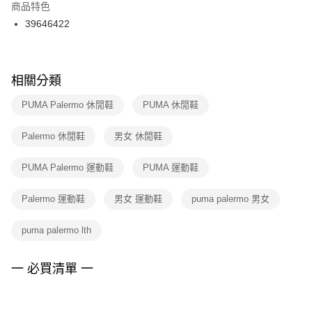
２．訂單成立數日內，您將收到繳費通知簡訊。
商品特色
付款後門市自取
３．收到繳費通知簡訊後14天內，點擊此簡訊中的連結，可透過四大超商／
39646422
每筆NT$100，滿NT$1,500(含以上)免運費
ATM／網路銀行／等多元方式進行付款，方視為交易完成。
※ 請注意：結帳手續完成當下不需立刻繳費，但若您需要取消訂單，請聯絡
購買商品的店家。未經商家同意取消之訂單仍視為有效，需透過AFTEE先享
後付繳納相關費用。
※ 交易是否成功請以「AFTEE先享後付 」之結帳頁面顯示為準，若有關於
相關分類
是否繳費成功／繳費後需取消欲退款等相關疑問，請聯繫「AFTEE先享後付
客戶支援中心」
https://netprotections.freshdesk.com/support/home
PUMA Palermo 休閒鞋
PUMA 休閒鞋
【注意事項】
Palermo 休閒鞋
男女 休閒鞋
１．透過由恩沛科技股份有限公司提供之「AFTEE先享後付」服務完成之交
易，需依本服務之必要範圍內提供個人資料，並將交易相關給付款項請求債
權轉讓予恩沛科技股份有限公司。
PUMA Palermo 運動鞋
PUMA 運動鞋
２．關於個人資料處理事宜，請瀏覽以下網址：
https://aftee.tw/terms/#terms3
Palermo 運動鞋
男女 運動鞋
puma palermo 男女
３．未成年的使用者請事先徵得法定代理人或監護人之同意方可使用
「AFTEE先享後付」，若未經同意申辦者引起之損失，本公司不負相關責
任。
puma palermo lth
４．使用「AFTEE先享後付」時，將依據個別帳號之用戶狀況，依本公司即
時審查核予不同之上限額度；若仍有額度不足之情形，本公司將視審查結果
請求用戶進行身份認證。
一 必買清單 一
５．嚴禁一人註冊多個帳號或使用他人資訊註冊。若發現惡意使用之情形，
恩沛科技股份有限公司將有權停止該用戶之使用額度並採取法律行動。