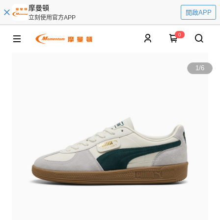
摩曼頓
開啟APP
立刻使用官方APP
0
1
/
6