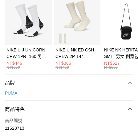
信用卡分期付款
3 期 0 利率 每期
NT$993
21家銀行
合作金庫商業銀行
第一商業銀行
LINE Pay
華南商業銀行
彰化商業銀行
Apple Pay
上海商業儲蓄銀行
台北富邦商業銀行
國泰世華商業銀行
兆豐國際商業銀行
悠遊付
臺灣中小企業銀行
台中商業銀行
NIKE U J UNICORN
NIKE U NK ED CSH
NIKE NK HERIT
匯豐（台灣）商業銀行
華泰商業銀行
CRW 1PR -160 男女
CREW 2P-144
SMIT 男女 側背
全盈+PAY
聯邦商業銀行
遠東國際商業銀行
中統襪 FZ3393100
EMBRDY 男女 短統襪
BA5871010
NT$446
NT$365
NT$527
元大商業銀行
永豐商業銀行
NT$550
NT$450
NT$650
AFTEE先享後付
FZ3073133
玉山商業銀行
星展（台灣）商業銀行
相關說明
台新國際商業銀行
中國信託商業銀行
品牌
【關於「AFTEE先享後付」】
台灣樂天信用卡公司
AFTEE先享後付是「在收到商品之後才付款」的支付方式。 讓您購物簡單
運送方式
PUMA
便利好安心！
１．簡單：不需註冊會員、不需綁卡、不需儲值。
7-11取貨(快速到店)
２．便利：只要手機號碼，簡訊認證，即可結帳。
商品特色
每筆NT$100，滿NT$1,500(含以上)免運費
３．安心：先確認商品／服務後，再付款。
商品編號
宅配
【「AFTEE先享後付」結帳流程】
１．於結帳方式選擇「AFTEE先享後付」後，將跳轉至「AFTEE先享後付」
11528713
每筆NT$100，滿NT$1,500(含以上)免運費
結帳頁面，進行簡訊認證並確認金額後，即可完成結帳。