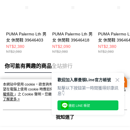
PUMA Palermo Lth 男
PUMA Palermo Lth 男
PUMA Palermo L
女 休閒鞋 39646403
女 休閒鞋 39646418
女 休閒鞋 396464
NT$2,380
NT$2,090
NT$2,380
NT$2,980
NT$2,980
NT$2,980
你可能有興趣的商品
全站排行
歡迎加入摩曼頓Line官方帳號
本網站中使用 cookie，欲查詢有關本網站使用 cookie 方式之詳情，及若您不希
點擊以下按鈕第一時間獲得好康訊
熱門標籤
望在電腦上使用 cookie 時應如何變更電腦的 cookie 設定，請參閱本網站「
隱私
息👇
權條款
」之 Cookie 聲明。您繼續使用本網站即表示您同意本公司得按本網站使
用條款之 Cookie 聲明使用 cookie。
了解更多 >
連結 LINE 帳號
我知道了