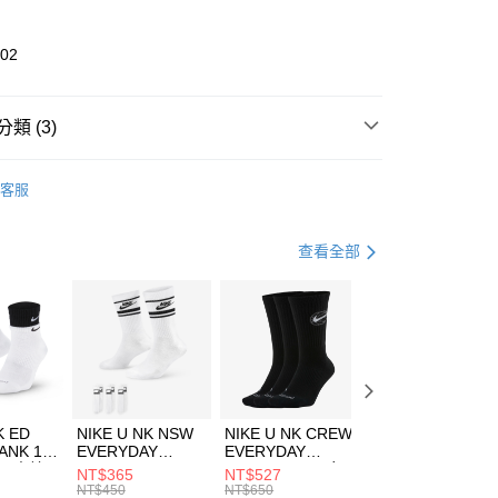
業銀行
彰化商業銀行
業儲蓄銀行
台北富邦商業銀行
華商業銀行
兆豐國際商業銀行
602
小企業銀行
台中商業銀行
台灣）商業銀行
華泰商業銀行
業銀行
遠東國際商業銀行
類 (3)
業銀行
永豐商業銀行
享後付
業銀行
星展（台灣）商業銀行
UMA
全系列鞋款
客服
際商業銀行
中國信託商業銀行
FTEE先享後付」】
鞋類
休閒鞋
天信用卡公司
先享後付是「在收到商品之後才付款」的支付方式。 讓您購物簡單
心！
休閒戶外
鞋
查看全部
：不需註冊會員、不需綁卡、不需儲值。
：只要手機號碼，簡訊認證，即可結帳。
(快速到店)
：先確認商品／服務後，再付款。
00，滿NT$1,500(含以上)免運費
EE先享後付」結帳流程】
方式選擇「AFTEE先享後付」後，將跳轉至「AFTEE先享後
頁面，進行簡訊認證並確認金額後，即可完成結帳。
00，滿NT$1,500(含以上)免運費
成立數日內，您將收到繳費通知簡訊。
費通知簡訊後14天內，點擊此簡訊中的連結，可透過四大超商
市自取
K ED
NIKE U NK NSW
NIKE U NK CREW
NIKE U NK
網路銀行／等多元方式進行付款，方視為交易完成。
ANK 1P
EVERYDAY
EVERYDAY
EVERYDAY LTW
00，滿NT$1,500(含以上)免運費
：結帳手續完成當下不需立刻繳費，但若您需要取消訂單，請聯
 男 中統
ESSENTIAL CR
BBALL 3PR 男女
ANKLE 3PR 男女
NT$365
NT$527
NT$365
的店家。未經商家同意取消之訂單仍視為有效，需透過AFTEE
8104
男女 短統襪
長統襪
踝襪 SX7677010
NT$450
NT$650
NT$450