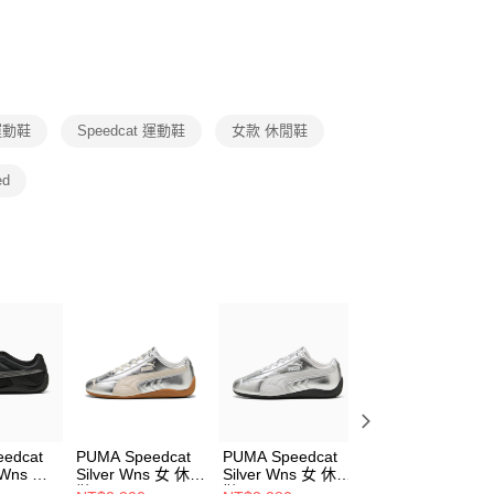
繳納相關費用。
DX5089103
DA2123010
否成功請以「AFTEE先享後付 」之結帳頁面顯示為準，若有關於
功／繳費後需取消欲退款等相關疑問，請聯繫「AFTEE先享後
援中心」
https://netprotections.freshdesk.com/support/home
項】
恩沛科技股份有限公司提供之「AFTEE先享後付」服務完成之
運動鞋
Speedcat 運動鞋
女款 休閒鞋
依本服務之必要範圍內提供個人資料，並將交易相關給付款項請
讓予恩沛科技股份有限公司。
個人資料處理事宜，請瀏覽以下網址：
ed
ee.tw/terms/#terms3
年的使用者請事先徵得法定代理人或監護人之同意方可使用
E先享後付」，若未經同意申辦者引起之損失，本公司不負相關責
AFTEE先享後付」時，將依據個別帳號之用戶狀況，依本公司
核予不同之上限額度；若仍有額度不足之情形，本公司將視審查
用戶進行身份認證。
一人註冊多個帳號或使用他人資訊註冊。若發現惡意使用之情
科技股份有限公司將有權停止該用戶之使用額度並採取法律行
edcat
PUMA Speedcat
PUMA Speedcat
PUMA Speedcat
 Wns 女
Silver Wns 女 休閒
Silver Wns 女 休閒
Mule Wns 女 休
32901
鞋 40688102
鞋 40688101
鞋 40961802