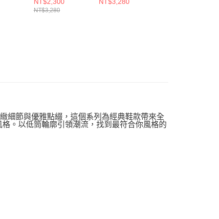
NT$2,300
NT$3,280
NT$2,780
NT$3,280
透過精緻細節與優雅點綴，這個系列為經典鞋款帶來全
頭風格。以低筒輪廓引領潮流，找到最符合你風格的