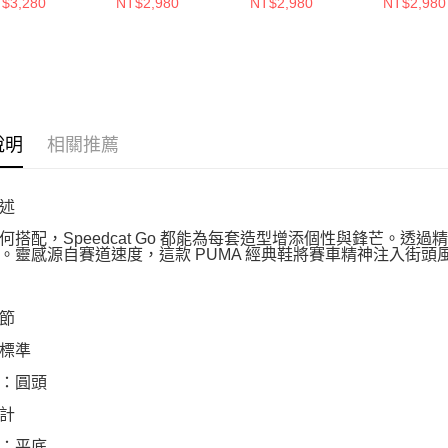
$3,280
NT$2,980
NT$2,980
NT$2,980
490601
說明
相關推薦
述
何搭配，Speedcat Go 都能為每套造型增添個性與鋒芒。
。靈感源自賽道速度，這款 PUMA 經典鞋將賽車精神注入街
節
標準
：圓頭
計
：平底