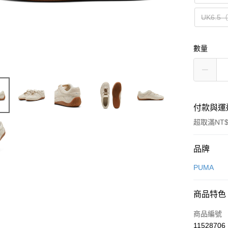
UK6.5
數量
付款與運
超取滿NT$
付款方式
品牌
信用卡一
PUMA
信用卡分
商品特色
3 期 
商品編號
合作金
LINE Pay
11528706