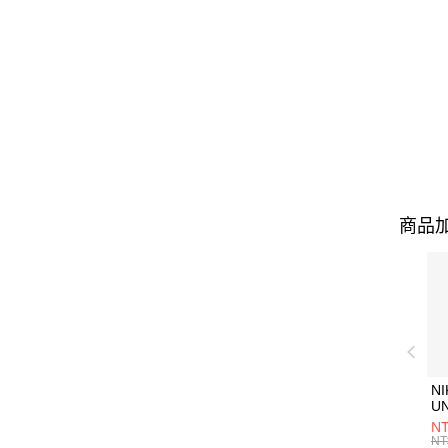
商品加
NI
U
1P
NT
統
NT