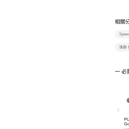
相關
Spee
珠飾
一 必
PU
Go
W