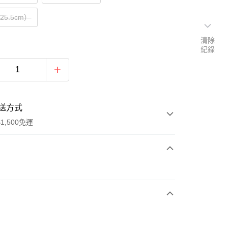
（25.5cm）
清除
紀錄
送方式
1,500免運
次付款
期付款
0 利率 每期
NT$1,093
21家銀行
庫商業銀行
第一商業銀行