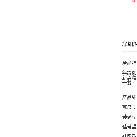
NT
40
詳細
產品描
無論如
新詮釋
一雙。
產品細
寬度：
鞋頭型
鞋帶設
鞋跟型