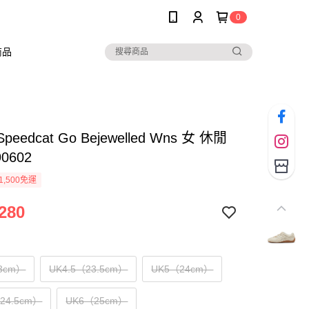
0
商品
peedcat Go Bejewelled Wns 女 休閒
90602
1,500免運
280
3cm）
UK4.5（23.5cm）
UK5（24cm）
（24.5cm）
UK6（25cm）