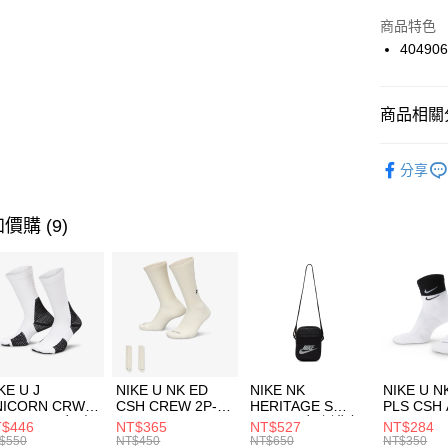
華南商
Apple Pay
上海商
商品特色
國泰世
40490
悠遊付
臺灣中
匯豐（
全盈+PAY
聯邦商
商品相關分
元大商
AFTEE先
玉山商
品牌
P
相關說明
分享
台新國
【關於「A
女性商品
台灣樂
AFTEE
便利好安
運動類型
運送方式
價購 (9)
１．簡單
２．便利
7-11取貨
３．安心
每筆NT$1
【「AFT
宅配
１．於結帳
付」結帳
每筆NT$1
２．訂單
３．收到繳
付款後門
KE U J
NIKE U NK ED
NIKE NK
NIKE U N
／ATM／
NICORN CRW
CSH CREW 2P-
HERITAGE S
PLS CSH 
每筆NT$1
※ 請注意
R -160 男女 中
144 EMBRDY 男
SMIT 男女 側背包
144 DBL
$446
NT$365
NT$527
NT$284
絡購買商品
襪 FZ3393100
女 短統襪
BA5871010
襪 DH405
$550
NT$450
NT$650
NT$350