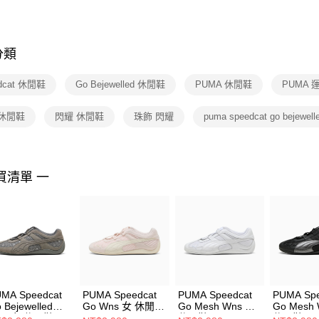
先享後付
FZ3073133
※ 交易是
是否繳費成
付客戶支
分類
【注意事
１．透過由
dcat 休閒鞋
Go Bejewelled 休閒鞋
PUMA 休閒鞋
PUMA 
交易，需
求債權轉
２．關於
 休閒鞋
閃耀 休閒鞋
珠飾 閃耀
puma speedcat go bejewell
https://aft
３．未成
「AFTE
任。
買清單 一
４．使用「
即時審查
結果請求
５．嚴禁
形，恩沛
動。
MA Speedcat
PUMA Speedcat
PUMA Speedcat
PUMA Spe
 Bejewelled
Go Wns 女 休閒鞋
Go Mesh Wns 女
Go Mesh
ns 女 休閒鞋
40358910
休閒鞋 40532902
休閒鞋 405