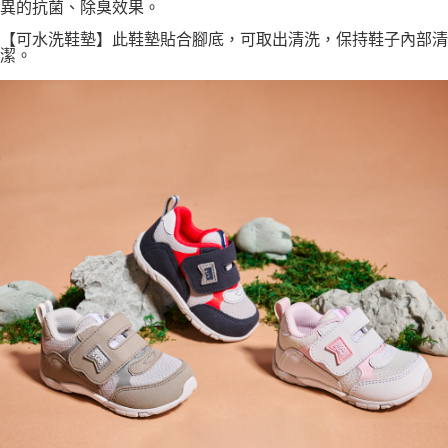
異的抗菌、除臭效果。
【可水洗鞋墊】此鞋墊貼合腳底，可取出清洗，保持鞋子內部清
潔。