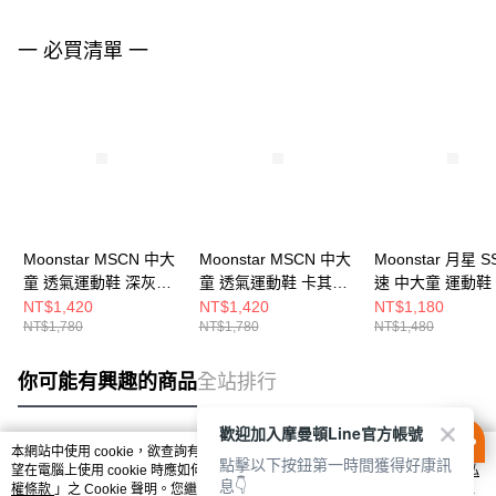
一 必買清單 一
Moonstar MSCN 中大
Moonstar MSCN 中大
Moonstar 月星 S
童 透氣運動鞋 深灰
童 透氣運動鞋 卡其
速 中大童 運動鞋
MSCNC3233
MSCNC3238
SSJ7193F6
NT$1,420
NT$1,420
NT$1,180
NT$1,780
NT$1,780
NT$1,480
你可能有興趣的商品
全站排行
歡迎加入摩曼頓Line官方帳號
本網站中使用 cookie，欲查詢有關本網站使用 cookie 方式之詳情，及若您不希
點擊以下按鈕第一時間獲得好康訊
熱門標籤
望在電腦上使用 cookie 時應如何變更電腦的 cookie 設定，請參閱本網站「
隱私
息👇
權條款
」之 Cookie 聲明。您繼續使用本網站即表示您同意本公司得按本網站使