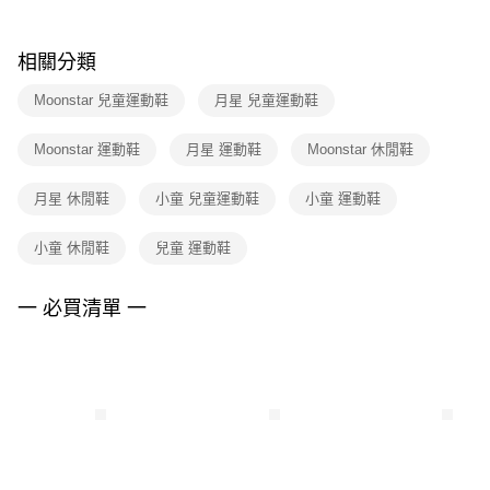
結帳頁面，進行簡訊認證並確認金額後，即可完成結帳。
２．訂單成立數日內，您將收到繳費通知簡訊。
付款後門市自取
３．收到繳費通知簡訊後14天內，點擊此簡訊中的連結，可透過四大超商／
相關分類
每筆NT$100，滿NT$1,500(含以上)免運費
ATM／網路銀行／等多元方式進行付款，方視為交易完成。
※ 請注意：結帳手續完成當下不需立刻繳費，但若您需要取消訂單，請聯絡
Moonstar 兒童運動鞋
月星 兒童運動鞋
購買商品的店家。未經商家同意取消之訂單仍視為有效，需透過AFTEE先享
後付繳納相關費用。
※ 交易是否成功請以「AFTEE先享後付 」之結帳頁面顯示為準，若有關於
Moonstar 運動鞋
月星 運動鞋
Moonstar 休閒鞋
是否繳費成功／繳費後需取消欲退款等相關疑問，請聯繫「AFTEE先享後付
客戶支援中心」
https://netprotections.freshdesk.com/support/home
月星 休閒鞋
小童 兒童運動鞋
小童 運動鞋
【注意事項】
１．透過由恩沛科技股份有限公司提供之「AFTEE先享後付」服務完成之交
小童 休閒鞋
兒童 運動鞋
易，需依本服務之必要範圍內提供個人資料，並將交易相關給付款項請求債
權轉讓予恩沛科技股份有限公司。
一 必買清單 一
２．關於個人資料處理事宜，請瀏覽以下網址：
https://aftee.tw/terms/#terms3
３．未成年的使用者請事先徵得法定代理人或監護人之同意方可使用
「AFTEE先享後付」，若未經同意申辦者引起之損失，本公司不負相關責
任。
４．使用「AFTEE先享後付」時，將依據個別帳號之用戶狀況，依本公司即
時審查核予不同之上限額度；若仍有額度不足之情形，本公司將視審查結果
請求用戶進行身份認證。
５．嚴禁一人註冊多個帳號或使用他人資訊註冊。若發現惡意使用之情形，
恩沛科技股份有限公司將有權停止該用戶之使用額度並採取法律行動。