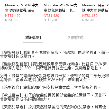
Moonstar MSCN 中大
Moonstar MSCN 中大
Moonstar 月星 S
童 透氣運動鞋 深灰
童 透氣運動鞋 卡其
速 中大童 運動鞋
MSCNC3233
MSCNC3238
SSJ7193F6
NT$1,420
NT$1,420
NT$1,180
NT$1,780
NT$1,780
NT$1,480
詳細說明
相關推薦
【腳尖寬鬆】腳趾具有寬敞的扇形，可讓您自由活動腳趾，而不
會對腳趾造成壓力。
【機能杯型鞋墊】腳趾區域採用高反彈力海綿，比普通 EVA 海
綿的彈力增加 30%，同時還具有減震性能，鼓勵足部活動。
另外，鞋墊的彎曲部分設計成波浪形狀，使鞋子的彎曲部分更容
易彎曲。後跟區域採用硬質 EVA 部件，增加穩定性。
【箱型後套】箱狀結構牢固支撐兒童柔軟且容易變形的腳。
【軟式彎曲】 鞋子的彎曲位置與腳部彎曲的位置相同，因此不
會對腳部造成不必要的壓力。
【天然兒茶素】 採用天然綠茶製成的天然物質兒茶素，具有優