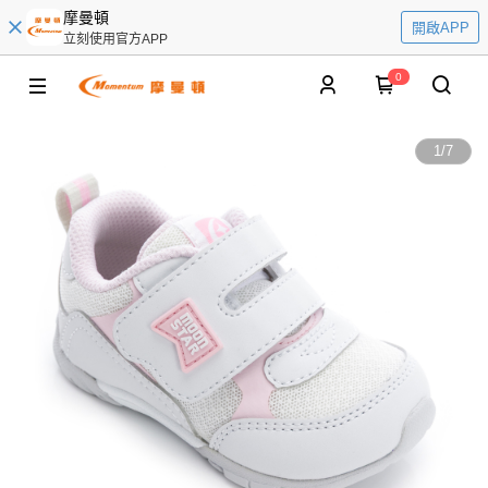
摩曼頓
開啟APP
立刻使用官方APP
0
1
/
7