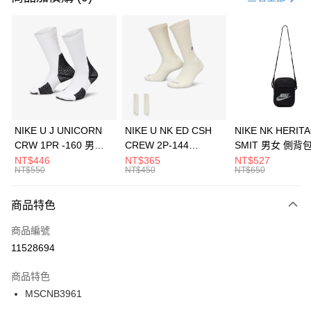
信用卡分期付款
3 期 0 利率 每期
NT$593
21家銀行
合作金庫商業銀行
第一商業銀行
LINE Pay
華南商業銀行
彰化商業銀行
Apple Pay
上海商業儲蓄銀行
台北富邦商業銀行
國泰世華商業銀行
兆豐國際商業銀行
悠遊付
臺灣中小企業銀行
台中商業銀行
NIKE U J UNICORN
NIKE U NK ED CSH
NIKE NK HERIT
匯豐（台灣）商業銀行
華泰商業銀行
CRW 1PR -160 男女
CREW 2P-144
SMIT 男女 側背
全盈+PAY
聯邦商業銀行
遠東國際商業銀行
中統襪 FZ3393100
EMBRDY 男女 短統襪
BA5871010
NT$446
NT$365
NT$527
元大商業銀行
永豐商業銀行
NT$550
NT$450
NT$650
AFTEE先享後付
FZ3073133
玉山商業銀行
星展（台灣）商業銀行
相關說明
台新國際商業銀行
中國信託商業銀行
商品特色
【關於「AFTEE先享後付」】
台灣樂天信用卡公司
AFTEE先享後付是「在收到商品之後才付款」的支付方式。 讓您購物簡單
運送方式
商品編號
便利好安心！
１．簡單：不需註冊會員、不需綁卡、不需儲值。
7-11取貨(快速到店)
11528694
２．便利：只要手機號碼，簡訊認證，即可結帳。
每筆NT$100，滿NT$1,500(含以上)免運費
３．安心：先確認商品／服務後，再付款。
商品特色
宅配
【「AFTEE先享後付」結帳流程】
MSCNB3961
１．於結帳方式選擇「AFTEE先享後付」後，將跳轉至「AFTEE先享後付」
每筆NT$100，滿NT$1,500(含以上)免運費