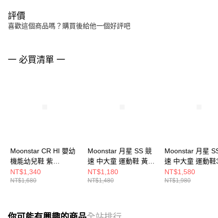
評價
喜歡這個商品嗎？購買後給他一個好評吧
一 必買清單 一
Moonstar CR HI 嬰幼
Moonstar 月星 SS 競
Moonstar 月星 S
機能幼兒鞋 紫
速 中大童 運動鞋 黃綠
速 中大童 運動鞋3
CRB165HI29
SSJ7193F7
綠 SSK12417
NT$1,340
NT$1,180
NT$1,580
NT$1,680
NT$1,480
NT$1,980
你可能有興趣的商品
全站排行