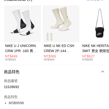
信用卡分期付款
3 期 0 利率 每期
NT$493
21家銀行
合作金庫商業銀行
第一商業銀行
LINE Pay
華南商業銀行
彰化商業銀行
Apple Pay
上海商業儲蓄銀行
台北富邦商業銀行
國泰世華商業銀行
兆豐國際商業銀行
悠遊付
臺灣中小企業銀行
台中商業銀行
NIKE U J UNICORN
NIKE U NK ED CSH
NIKE NK HERIT
匯豐（台灣）商業銀行
華泰商業銀行
CRW 1PR -160 男女
CREW 2P-144
SMIT 男女 側背
全盈+PAY
聯邦商業銀行
遠東國際商業銀行
中統襪 FZ3393100
EMBRDY 男女 短統襪
BA5871010
NT$446
NT$365
NT$527
元大商業銀行
永豐商業銀行
NT$550
NT$450
NT$650
AFTEE先享後付
FZ3073133
玉山商業銀行
星展（台灣）商業銀行
相關說明
台新國際商業銀行
中國信託商業銀行
商品特色
【關於「AFTEE先享後付」】
台灣樂天信用卡公司
AFTEE先享後付是「在收到商品之後才付款」的支付方式。 讓您購物簡單
運送方式
商品編號
便利好安心！
１．簡單：不需註冊會員、不需綁卡、不需儲值。
7-11取貨(快速到店)
11528692
２．便利：只要手機號碼，簡訊認證，即可結帳。
每筆NT$100，滿NT$1,500(含以上)免運費
３．安心：先確認商品／服務後，再付款。
商品特色
宅配
【「AFTEE先享後付」結帳流程】
MSB9598
１．於結帳方式選擇「AFTEE先享後付」後，將跳轉至「AFTEE先享後付」
每筆NT$100，滿NT$1,500(含以上)免運費