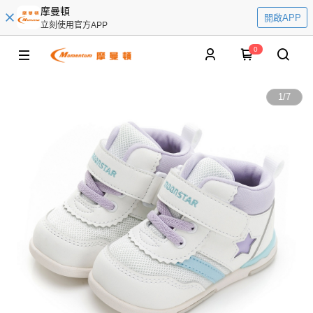
摩曼頓
開啟APP
立刻使用官方APP
0
1
/
7