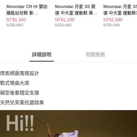
Moonstar CR HI 嬰幼
Moonstar 月星 SS 競
Moonstar 月星 S
機能幼兒鞋 紫
速 中大童 運動鞋 黃綠
速 中大童 運動鞋3
CRB165HI29
SSJ7193F7
綠 SSK12417
NT$1,340
NT$1,180
NT$1,580
NT$1,680
NT$1,480
NT$1,980
詳細說明
相關推薦
透氣網面寬楦設計
軟式彎曲大底
箱型後套穩定支撐
天然兒茶素抗菌除臭