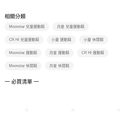
結帳頁面，進行簡訊認證並確認金額後，即可完成結帳。
２．訂單成立數日內，您將收到繳費通知簡訊。
付款後門市自取
３．收到繳費通知簡訊後14天內，點擊此簡訊中的連結，可透過四大超商／
相關分類
每筆NT$100，滿NT$1,500(含以上)免運費
ATM／網路銀行／等多元方式進行付款，方視為交易完成。
※ 請注意：結帳手續完成當下不需立刻繳費，但若您需要取消訂單，請聯絡
Moonstar 兒童運動鞋
月星 兒童運動鞋
購買商品的店家。未經商家同意取消之訂單仍視為有效，需透過AFTEE先享
後付繳納相關費用。
※ 交易是否成功請以「AFTEE先享後付 」之結帳頁面顯示為準，若有關於
CR HI 兒童運動鞋
小童 運動鞋
小童 休閒鞋
是否繳費成功／繳費後需取消欲退款等相關疑問，請聯繫「AFTEE先享後付
客戶支援中心」
https://netprotections.freshdesk.com/support/home
Moonstar 運動鞋
月星 運動鞋
CR HI 運動鞋
【注意事項】
１．透過由恩沛科技股份有限公司提供之「AFTEE先享後付」服務完成之交
Moonstar 休閒鞋
月星 休閒鞋
易，需依本服務之必要範圍內提供個人資料，並將交易相關給付款項請求債
權轉讓予恩沛科技股份有限公司。
一 必買清單 一
２．關於個人資料處理事宜，請瀏覽以下網址：
https://aftee.tw/terms/#terms3
３．未成年的使用者請事先徵得法定代理人或監護人之同意方可使用
「AFTEE先享後付」，若未經同意申辦者引起之損失，本公司不負相關責
任。
４．使用「AFTEE先享後付」時，將依據個別帳號之用戶狀況，依本公司即
時審查核予不同之上限額度；若仍有額度不足之情形，本公司將視審查結果
請求用戶進行身份認證。
５．嚴禁一人註冊多個帳號或使用他人資訊註冊。若發現惡意使用之情形，
恩沛科技股份有限公司將有權停止該用戶之使用額度並採取法律行動。