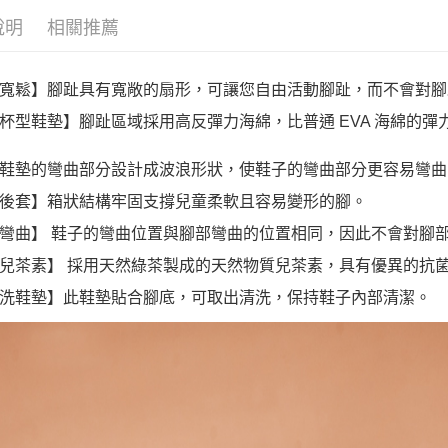
說明
相關推薦
寬鬆】腳趾具有寬敞的扇形，可讓您自由活動腳趾，而不會對腳
杯型鞋墊】腳趾區域採用高反彈力海綿，比普通 EVA 海綿的彈
鞋墊的彎曲部分設計成波浪形狀，使鞋子的彎曲部分更容易彎曲。
後套】箱狀結構牢固支撐兒童柔軟且容易變形的腳。
彎曲】 鞋子的彎曲位置與腳部彎曲的位置相同，因此不會對腳
兒茶素】 採用天然綠茶製成的天然物質兒茶素，具有優異的抗
洗鞋墊】此鞋墊貼合腳底，可取出清洗，保持鞋子內部清潔。