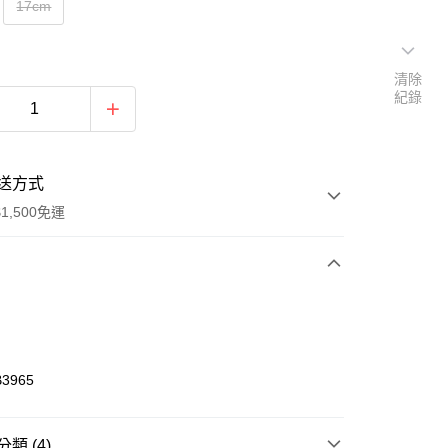
17cm
清除
紀錄
送方式
1,500免運
次付款
期付款
0 利率 每期
NT$593
21家銀行
3965
庫商業銀行
第一商業銀行
業銀行
彰化商業銀行
業儲蓄銀行
台北富邦商業銀行
類 (4)