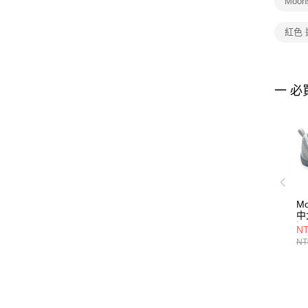
Moo
紅色
一 必
Mo
中
深
NT
NT