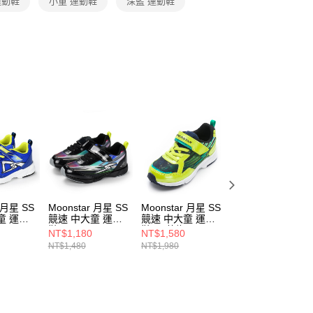
運動鞋
小童 運動鞋
深藍 運動鞋
功／繳費後需取消欲退款等相關疑問，請聯繫「AFTEE先享後
援中心」
https://netprotections.freshdesk.com/support/home
項】
恩沛科技股份有限公司提供之「AFTEE先享後付」服務完成之
依本服務之必要範圍內提供個人資料，並將交易相關給付款項請
讓予恩沛科技股份有限公司。
個人資料處理事宜，請瀏覽以下網址：
ee.tw/terms/#terms3
年的使用者請事先徵得法定代理人或監護人之同意方可使用
E先享後付」，若未經同意申辦者引起之損失，本公司不負相關責
AFTEE先享後付」時，將依據個別帳號之用戶狀況，依本公司
核予不同之上限額度；若仍有額度不足之情形，本公司將視審查
用戶進行身份認證。
一人註冊多個帳號或使用他人資訊註冊。若發現惡意使用之情
r 月星 SS
Moonstar 月星 SS
Moonstar 月星 SS
Moonstar 月星 S
科技股份有限公司將有權停止該用戶之使用額度並採取法律行
童 運動
競速 中大童 運動
競速 中大童 運動
競速 中大童 運動
鞋 黑 SSJ7193F6
鞋3E 黃綠
鞋3E 黃綠
NT$1,180
NT$1,580
NT$1,180
F5
SSK12417
SSJ7192F7
NT$1,480
NT$1,980
NT$1,480