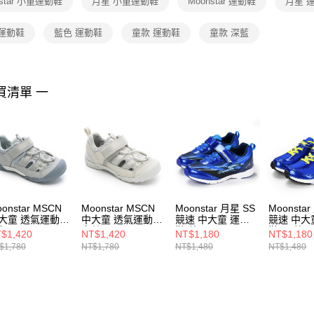
nstar 小童運動鞋
月星 小童運動鞋
Moonstar 運動鞋
月星 
是否繳費成
付客戶支
 運動鞋
藍色 運動鞋
童款 運動鞋
童款 深藍
【注意事
１．透過由
交易，需
求債權轉
買清單 一
２．關於
https://aft
３．未成
「AFTE
任。
４．使用「
即時審查
結果請求
５．嚴禁
onstar MSCN
Moonstar MSCN
Moonstar 月星 SS
Moonsta
形，恩沛
大童 透氣運動鞋
中大童 透氣運動鞋
競速 中大童 運動
競速 中大
動。
灰 MSCNC3233
卡其 MSCNC3238
鞋 藍 SSJ7193F5
鞋3E 藍
$1,420
NT$1,420
NT$1,180
NT$1,180
SSJ7192
$1,780
NT$1,780
NT$1,480
NT$1,480