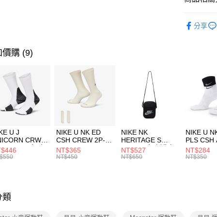
國泰世
悠遊付
品牌
Mo
臺灣中
分享
匯豐（
兒童/青少
全盈+PAY
聯邦商
元大商
運動類型
價購 (9)
AFTEE先
玉山商
相關說明
促銷活動
台新國
【關於「A
台灣樂
AFTEE
便利好安
運送方式
１．簡單
２．便利
7-11取貨
３．安心
每筆NT$1
KE U J
NIKE U NK ED
NIKE NK
NIKE U N
【「AFT
NICORN CRW
CSH CREW 2P-
HERITAGE S
PLS CSH 
宅配
１．於結帳
R -160 男女 中
144 EMBRDY 男
SMIT 男女 側背包
144 DBL
$446
NT$365
NT$527
NT$284
付」結帳
每筆NT$1
襪 FZ3393100
女 短統襪
BA5871010
襪 DH405
$550
NT$450
NT$650
NT$350
２．訂單
FZ3073133
３．收到繳
付款後門
／ATM／
每筆NT$1
※ 請注意
絡購買商品
分類
先享後付
※ 交易是