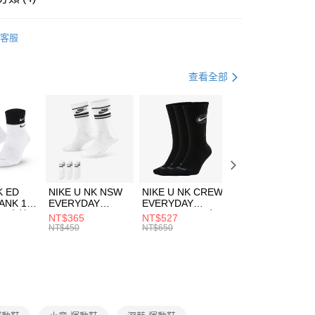
華商業銀行
兆豐國際商業銀行
onstar 月星
小企業銀行
台中商業銀行
客服
台灣）商業銀行
華泰商業銀行
年
鞋類
休閒鞋
業銀行
遠東國際商業銀行
業銀行
永豐商業銀行
休閒戶外
鞋
享後付
查看全部
業銀行
星展（台灣）商業銀行
兒童/青少年｜鞋服6折起
際商業銀行
中國信託商業銀行
FTEE先享後付」】
天信用卡公司
先享後付是「在收到商品之後才付款」的支付方式。 讓您購物簡單
心！
：不需註冊會員、不需綁卡、不需儲值。
：只要手機號碼，簡訊認證，即可結帳。
(快速到店)
：先確認商品／服務後，再付款。
00，滿NT$1,500(含以上)免運費
K ED
NIKE U NK NSW
NIKE U NK CREW
NIKE U NK
EE先享後付」結帳流程】
ANK 1P
EVERYDAY
EVERYDAY
EVERYDAY LTW
方式選擇「AFTEE先享後付」後，將跳轉至「AFTEE先享後
 男 中統
ESSENTIAL CR
BBALL 3PR 男女
ANKLE 3PR 男女
NT$365
NT$527
NT$365
頁面，進行簡訊認證並確認金額後，即可完成結帳。
00，滿NT$1,500(含以上)免運費
8104
男女 短統襪
長統襪
踝襪 SX7677010
NT$450
NT$650
NT$450
成立數日內，您將收到繳費通知簡訊。
DX5089103
DA2123010
費通知簡訊後14天內，點擊此簡訊中的連結，可透過四大超商
市自取
網路銀行／等多元方式進行付款，方視為交易完成。
00，滿NT$1,500(含以上)免運費
：結帳手續完成當下不需立刻繳費，但若您需要取消訂單，請聯
的店家。未經商家同意取消之訂單仍視為有效，需透過AFTEE
繳納相關費用。
否成功請以「AFTEE先享後付 」之結帳頁面顯示為準，若有關於