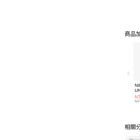
商品加
NI
U
1P
NT
統
NT
相關