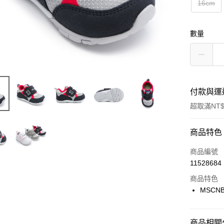
16cm
數量
付款與運
超取滿NT$
付款方式
商品特色
信用卡一
商品編號
11528684
信用卡分
商品特色
3 期 
MSCNB
合作金
LINE Pay
華南商
Apple Pay
上海商
商品相關分