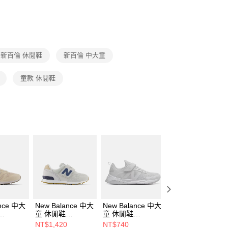
否成功請以「AFTEE先享後付 」之結帳頁面顯示為準，若有關於
功／繳費後需取消欲退款等相關疑問，請聯繫「AFTEE先享後
援中心」
https://netprotections.freshdesk.com/support/home
項】
恩沛科技股份有限公司提供之「AFTEE先享後付」服務完成之
新百倫 休閒鞋
新百倫 中大童
依本服務之必要範圍內提供個人資料，並將交易相關給付款項請
讓予恩沛科技股份有限公司。
個人資料處理事宜，請瀏覽以下網址：
童款 休閒鞋
ee.tw/terms/#terms3
年的使用者請事先徵得法定代理人或監護人之同意方可使用
E先享後付」，若未經同意申辦者引起之損失，本公司不負相關責
AFTEE先享後付」時，將依據個別帳號之用戶狀況，依本公司
核予不同之上限額度；若仍有額度不足之情形，本公司將視審查
用戶進行身份認證。
一人註冊多個帳號或使用他人資訊註冊。若發現惡意使用之情
科技股份有限公司將有權停止該用戶之使用額度並採取法律行
ance 中大
New Balance 中大
New Balance 中大
New Balance 童
童 休閒鞋
童 休閒鞋
中大童 休閒鞋
2-W
P3138HR-W
PT545WW1-W
PV574QTC-W
NT$1,420
NT$740
NT$1,240