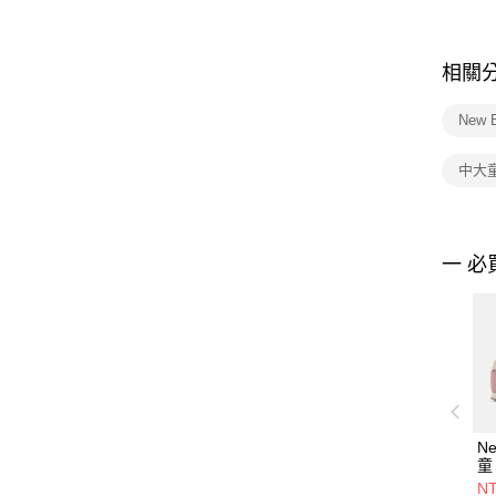
相關
New 
中大
一 必
Ne
童
YV
NT