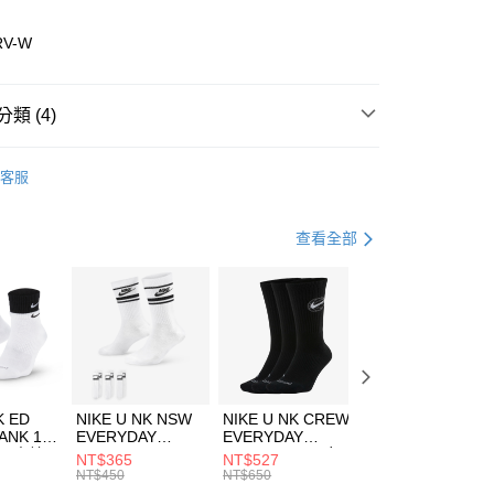
業儲蓄銀行
台北富邦商業銀行
華商業銀行
兆豐國際商業銀行
RV-W
小企業銀行
台中商業銀行
台灣）商業銀行
華泰商業銀行
業銀行
遠東國際商業銀行
類 (4)
業銀行
永豐商業銀行
享後付
業銀行
星展（台灣）商業銀行
w Balance
全系列鞋款
客服
際商業銀行
中國信託商業銀行
FTEE先享後付」】
年
鞋類
休閒鞋
天信用卡公司
先享後付是「在收到商品之後才付款」的支付方式。 讓您購物簡單
心！
休閒戶外
鞋
查看全部
：不需註冊會員、不需綁卡、不需儲值。
：只要手機號碼，簡訊認證，即可結帳。
兒童/青少年｜鞋服6折起
(快速到店)
：先確認商品／服務後，再付款。
00，滿NT$1,500(含以上)免運費
EE先享後付」結帳流程】
方式選擇「AFTEE先享後付」後，將跳轉至「AFTEE先享後
頁面，進行簡訊認證並確認金額後，即可完成結帳。
00，滿NT$1,500(含以上)免運費
成立數日內，您將收到繳費通知簡訊。
費通知簡訊後14天內，點擊此簡訊中的連結，可透過四大超商
市自取
K ED
NIKE U NK NSW
NIKE U NK CREW
NIKE U NK
網路銀行／等多元方式進行付款，方視為交易完成。
ANK 1P
EVERYDAY
EVERYDAY
EVERYDAY LTW
00，滿NT$1,500(含以上)免運費
：結帳手續完成當下不需立刻繳費，但若您需要取消訂單，請聯
 男 中統
ESSENTIAL CR
BBALL 3PR 男女
ANKLE 3PR 男女
NT$365
NT$527
NT$365
的店家。未經商家同意取消之訂單仍視為有效，需透過AFTEE
8104
男女 短統襪
長統襪
踝襪 SX7677010
NT$450
NT$650
NT$450
繳納相關費用。
DX5089103
DA2123010