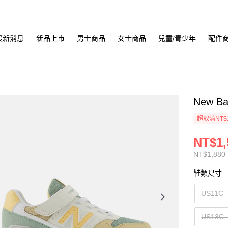
最新消息
新品上市
男士商品
女士商品
兒童/青少年
配件
New B
超取滿NT$
NT$1,
NT$1,880
鞋類尺寸
US11C
US13C