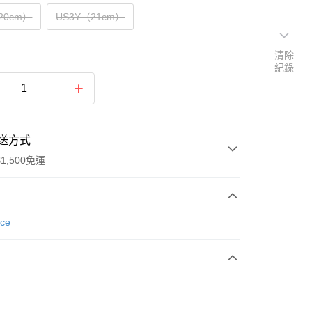
20cm）
US3Y（21cm）
清除
紀錄
送方式
1,500免運
次付款
nce
期付款
0 利率 每期
NT$626
21家銀行
庫商業銀行
第一商業銀行
業銀行
彰化商業銀行