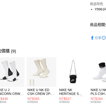
Apple Pay
上海商
商品特色
國泰世
Y9961
悠遊付
臺灣中
匯豐（
全盈+PAY
聯邦商
商品相關分
元大商
AFTEE先
玉山商
品牌
Ne
相關說明
分享
台新國
【關於「A
兒童/青少
台灣樂
AFTEE
便利好安
運動類型
運送方式
價購 (9)
１．簡單
２．便利
促銷活動
7-11取貨
３．安心
每筆NT$1
【「AFT
宅配
１．於結帳
付」結帳
每筆NT$1
２．訂單
３．收到繳
付款後門
KE U J
NIKE U NK ED
NIKE NK
NIKE U N
／ATM／
NICORN CRW
CSH CREW 2P-
HERITAGE S
PLS CSH 
每筆NT$1
※ 請注意
R -160 男女 中
144 EMBRDY 男
SMIT 男女 側背包
144 DBL
$446
NT$365
NT$527
NT$284
絡購買商品
襪 FZ3393100
女 短統襪
BA5871010
襪 DH405
$550
NT$450
NT$650
NT$350
先享後付
FZ3073133