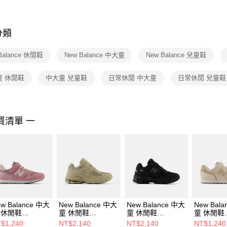
※ 交易是
是否繳費成
付客戶支
分類
【注意事
１．透過由
Balance 休閒鞋
New Balance 中大童
New Balance 兒童鞋
交易，需
求債權轉
２．關於
童 休閒鞋
中大童 兒童鞋
日常休閒 中大童
日常休閒 兒童鞋
https://aft
３．未成
「AFTE
任。
買清單 一
４．使用「
即時審查
結果請求
５．嚴禁
形，恩沛
動。
w Balance 中大
New Balance 中大
New Balance 中大
New Bal
 休閒鞋
童 休閒鞋
童 休閒鞋
童 休閒鞋
373TJ2-W
P20025O4-W
P2002772-W
YV373TM
$1,240
NT$2,140
NT$2,140
NT$1,240