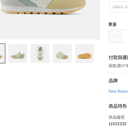
US2Y（
數量
付款與運
超取滿NT$
付款方式
品牌
信用卡一
New Bala
信用卡分
商品特色
3 期 
商品編號
合作金
LINE Pay
11522232
華南商