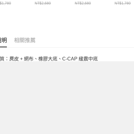
$1,780
NT$2,680
NT$2,680
NT$1,780
說明
相關推薦
質：麂皮 + 網布、橡膠大底、C-CAP 緩震中底