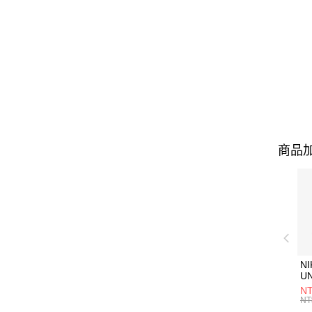
商品加
NI
U
1P
NT
統
NT