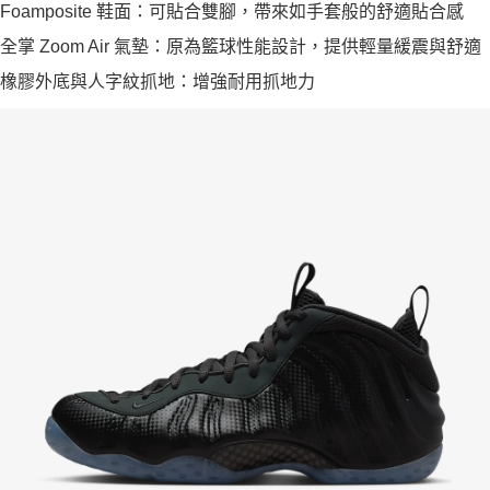
Foamposite 鞋面：可貼合雙腳，帶來如手套般的舒適貼合感
全掌 Zoom Air 氣墊：原為籃球性能設計，提供輕量緩震與舒適
橡膠外底與人字紋抓地：增強耐用抓地力