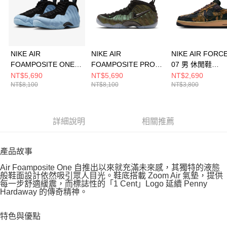
NIKE AIR
NIKE AIR
NIKE AIR FORCE
FOAMPOSITE ONE
FOAMPOSITE PRO
07 男 休閒鞋
男 休閒鞋 HJ6014400
男 休閒鞋 HF0794300
IH1221900
NT$5,690
NT$5,690
NT$2,690
NT$8,100
NT$8,100
NT$3,800
詳細說明
相關推薦
產品故事
Air Foamposite One 自推出以來就充滿未來感，其獨特的液態
般鞋面設計依然吸引眾人目光。鞋底搭載 Zoom Air 氣墊，提供
每一步舒適緩震，而標誌性的「1 Cent」Logo 延續 Penny
Hardaway 的傳奇精神。
特色與優點