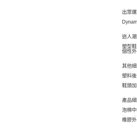
出眾運
Dyn
迷人潮
塑型鞋
個性外
其他細
塑料後
鞋頭加
產品細
泡棉中
橡膠外