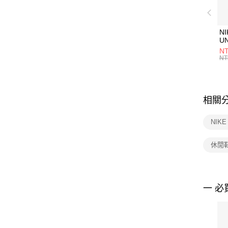
NI
U
1P
NT
統
NT
相關
NIK
休閒
一 必