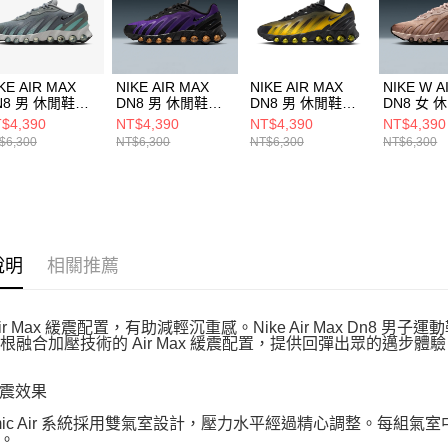
動。
KE AIR MAX
NIKE AIR MAX
NIKE AIR MAX
NIKE W A
N8 男 休閒鞋
DN8 男 休閒鞋
DN8 男 休閒鞋
DN8 女 
4119009
FQ7860009
IH4119006
HF55099
$4,390
NT$4,390
NT$4,390
NT$4,390
$6,300
NT$6,300
NT$6,300
NT$6,300
說明
相關推薦
ir Max 緩震配置，有助減輕沉重感。Nike Air Max Dn8 男子
8 根融合加壓技術的 Air Max 緩震配置，提供回彈出眾的邁步
震效果
amic Air 系統採用雙氣室設計，壓力水平經過精心調整。每
。