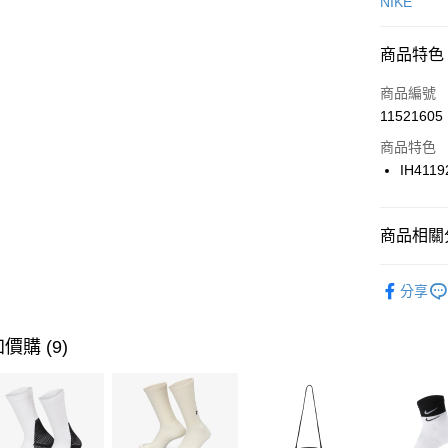
信用卡一
NIKE
信用卡分
商品特色
3 期 
商品編號
合作金
LINE Pay
11521605
華南商
Apple Pay
上海商
商品特色
國泰世
IH4119
悠遊付
臺灣中
匯豐（
全盈+PAY
聯邦商
商品相關分
元大商
AFTEE先
玉山商
品牌
NI
相關說明
分享
台新國
【關於「A
男性商品
台灣樂
AFTEE
便利好安
運動類型
運送方式
價購 (9)
１．簡單
２．便利
促銷活動
7-11取貨
３．安心
每筆NT$1
【「AFT
宅配
１．於結帳