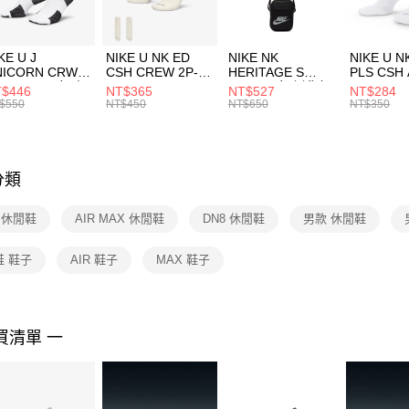
付」結帳
每筆NT$1
２．訂單
３．收到繳
付款後門
KE U J
NIKE U NK ED
NIKE NK
NIKE U N
／ATM／
NICORN CRW
CSH CREW 2P-
HERITAGE S
PLS CSH 
每筆NT$1
※ 請注意
R -160 男女 中
144 EMBRDY 男
SMIT 男女 側背包
144 DBL
$446
NT$365
NT$527
NT$284
絡購買商品
襪 FZ3393100
女 短統襪
BA5871010
襪 DH405
$550
NT$450
NT$650
NT$350
先享後付
FZ3073133
※ 交易是
是否繳費成
付客戶支
分類
【注意事
１．透過由
E 休閒鞋
AIR MAX 休閒鞋
DN8 休閒鞋
男款 休閒鞋
交易，需
求債權轉
２．關於
鞋 鞋子
AIR 鞋子
MAX 鞋子
https://aft
３．未成
「AFTE
任。
買清單 一
４．使用「
即時審查
結果請求
５．嚴禁
形，恩沛