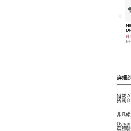
NI
D
IH
NT
NT
詳細
搭載 A
搭載 
非凡緩
Dyn
震體驗