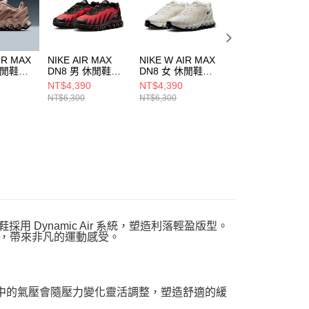
IR MAX
NIKE AIR MAX
NIKE W AIR MAX
NIKE AIR MAX
休閒鞋
DN8 男 休閒鞋
DN8 女 休閒鞋
DN8 男 休閒鞋
00
FQ7860008
HF5509101
FQ7860203
NT$4,390
NT$4,390
NT$4,390
NT$6,300
NT$6,300
NT$6,300
運動鞋採用 Dynamic Air 系統，塑造利落輕盈版型。
體驗，帶來非凡的運動感受。
組氣室中的氣壓會隨壓力變化靈活調整，塑造舒適的緩