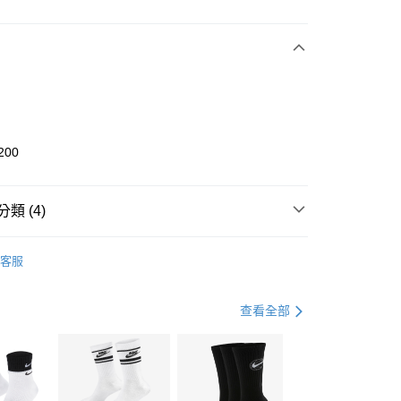
次付款
期付款
0 利率 每期
NT$2,100
21家銀行
庫商業銀行
第一商業銀行
業銀行
彰化商業銀行
業儲蓄銀行
台北富邦商業銀行
華商業銀行
兆豐國際商業銀行
200
小企業銀行
台中商業銀行
台灣）商業銀行
華泰商業銀行
業銀行
遠東國際商業銀行
類 (4)
業銀行
永豐商業銀行
享後付
業銀行
星展（台灣）商業銀行
KE
全系列鞋款
客服
際商業銀行
中國信託商業銀行
FTEE先享後付」】
鞋類
休閒鞋
天信用卡公司
先享後付是「在收到商品之後才付款」的支付方式。 讓您購物簡單
心！
休閒戶外
鞋
查看全部
：不需註冊會員、不需綁卡、不需儲值。
：只要手機號碼，簡訊認證，即可結帳。
春日輕出走｜休閒鞋 4折起
(快速到店)
：先確認商品／服務後，再付款。
00，滿NT$1,500(含以上)免運費
EE先享後付」結帳流程】
方式選擇「AFTEE先享後付」後，將跳轉至「AFTEE先享後