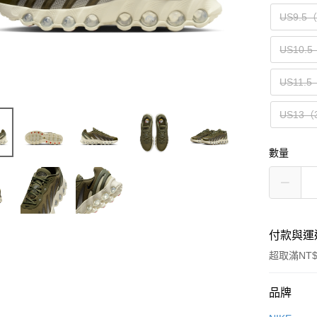
US9.5
US10.5
US11.5
US13（
數量
付款與運
超取滿NT$
付款方式
品牌