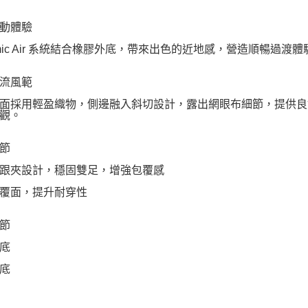
動體驗
amic Air 系統結合橡膠外底，帶來出色的近地感，營造順暢過
流風範
面採用輕盈織物，側邊融入斜切設計，露出網眼布細節，提供良
觀。
節
跟夾設計，穩固雙足，增強包覆感
覆面，提升耐穿性
節
底
底