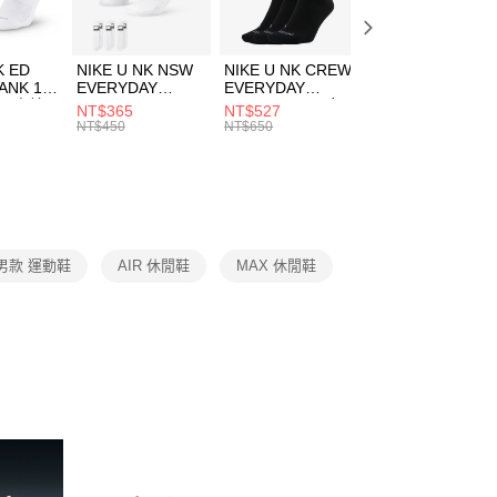
頁面，進行簡訊認證並確認金額後，即可完成結帳。
00，滿NT$1,500(含以上)免運費
成立數日內，您將收到繳費通知簡訊。
費通知簡訊後14天內，點擊此簡訊中的連結，可透過四大超商
市自取
K ED
NIKE U NK NSW
NIKE U NK CREW
NIKE U NK
網路銀行／等多元方式進行付款，方視為交易完成。
ANK 1P
EVERYDAY
EVERYDAY
EVERYDAY LTW
00，滿NT$1,500(含以上)免運費
：結帳手續完成當下不需立刻繳費，但若您需要取消訂單，請聯
 男 中統
ESSENTIAL CR
BBALL 3PR 男女
ANKLE 3PR 男女
NT$365
NT$527
NT$365
的店家。未經商家同意取消之訂單仍視為有效，需透過AFTEE
8104
男女 短統襪
長統襪
踝襪 SX7677010
NT$450
NT$650
NT$450
繳納相關費用。
DX5089103
DA2123010
否成功請以「AFTEE先享後付 」之結帳頁面顯示為準，若有關於
功／繳費後需取消欲退款等相關疑問，請聯繫「AFTEE先享後
援中心」
https://netprotections.freshdesk.com/support/home
項】
恩沛科技股份有限公司提供之「AFTEE先享後付」服務完成之
男款 運動鞋
AIR 休閒鞋
MAX 休閒鞋
依本服務之必要範圍內提供個人資料，並將交易相關給付款項請
讓予恩沛科技股份有限公司。
個人資料處理事宜，請瀏覽以下網址：
ee.tw/terms/#terms3
年的使用者請事先徵得法定代理人或監護人之同意方可使用
E先享後付」，若未經同意申辦者引起之損失，本公司不負相關責
AFTEE先享後付」時，將依據個別帳號之用戶狀況，依本公司
核予不同之上限額度；若仍有額度不足之情形，本公司將視審查
用戶進行身份認證。
一人註冊多個帳號或使用他人資訊註冊。若發現惡意使用之情
科技股份有限公司將有權停止該用戶之使用額度並採取法律行