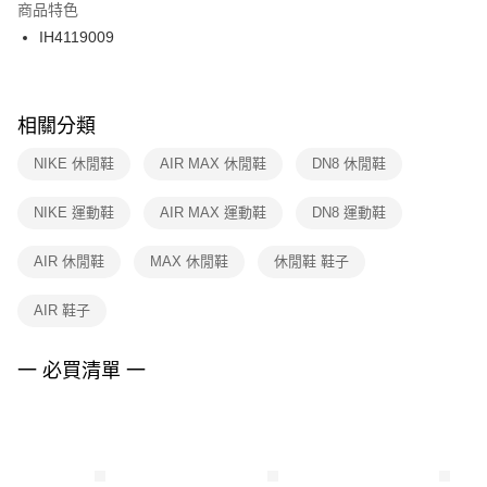
２．訂單成立數日內，您將收到繳費通知簡訊。
商品特色
付款後門市自取
３．收到繳費通知簡訊後14天內，點擊此簡訊中的連結，可透過四大超商／
IH4119009
每筆NT$100，滿NT$1,500(含以上)免運費
ATM／網路銀行／等多元方式進行付款，方視為交易完成。
※ 請注意：結帳手續完成當下不需立刻繳費，但若您需要取消訂單，請聯絡
購買商品的店家。未經商家同意取消之訂單仍視為有效，需透過AFTEE先享
後付繳納相關費用。
※ 交易是否成功請以「AFTEE先享後付 」之結帳頁面顯示為準，若有關於
相關分類
是否繳費成功／繳費後需取消欲退款等相關疑問，請聯繫「AFTEE先享後付
客戶支援中心」
https://netprotections.freshdesk.com/support/home
NIKE 休閒鞋
AIR MAX 休閒鞋
DN8 休閒鞋
【注意事項】
NIKE 運動鞋
AIR MAX 運動鞋
DN8 運動鞋
１．透過由恩沛科技股份有限公司提供之「AFTEE先享後付」服務完成之交
易，需依本服務之必要範圍內提供個人資料，並將交易相關給付款項請求債
權轉讓予恩沛科技股份有限公司。
AIR 休閒鞋
MAX 休閒鞋
休閒鞋 鞋子
２．關於個人資料處理事宜，請瀏覽以下網址：
https://aftee.tw/terms/#terms3
AIR 鞋子
３．未成年的使用者請事先徵得法定代理人或監護人之同意方可使用
「AFTEE先享後付」，若未經同意申辦者引起之損失，本公司不負相關責
任。
一 必買清單 一
４．使用「AFTEE先享後付」時，將依據個別帳號之用戶狀況，依本公司即
時審查核予不同之上限額度；若仍有額度不足之情形，本公司將視審查結果
請求用戶進行身份認證。
５．嚴禁一人註冊多個帳號或使用他人資訊註冊。若發現惡意使用之情形，
恩沛科技股份有限公司將有權停止該用戶之使用額度並採取法律行動。