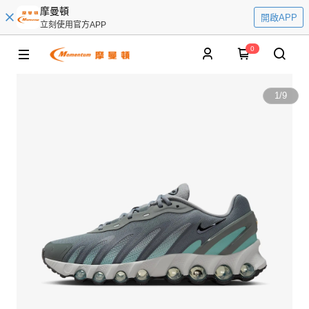
摩曼頓
開啟APP
立刻使用官方APP
0
1
/
9