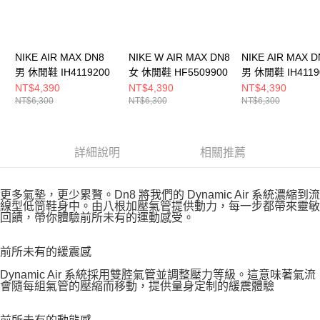
NIKE AIR MAX DN8
NIKE W AIR MAX DN8
NIKE AIR MAX D
男 休閒鞋 IH4119200
女 休閒鞋 HF5509900
男 休閒鞋 IH4119
NT$4,390
NT$4,390
NT$4,390
NT$6,300
NT$6,300
NT$6,300
詳細說明
相關推薦
更多氣墊，更少累贅。Dn8 將我們的 Dynamic Air 系統濃縮到流
線型低筒鞋身中。由八根加壓氣管提供動力，每一步都帶來靈敏
回饋，帶你體驗前所未有的運動感受。
前所未有的緩震感
Dynamic Air 系統採用雙腔氣管並調整壓力等級。這意味著氣流
會隨每組氣管的壓縮而移動，提供量身定制的緩震體驗