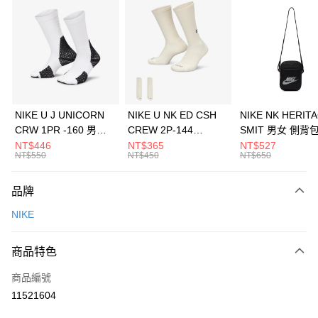
信用卡分期付款
3 期 0 利率 每期
NT$2,100
21家銀行
合作金庫商業銀行
第一商業銀行
LINE Pay
華南商業銀行
彰化商業銀行
Apple Pay
上海商業儲蓄銀行
台北富邦商業銀行
國泰世華商業銀行
兆豐國際商業銀行
悠遊付
臺灣中小企業銀行
台中商業銀行
NIKE U J UNICORN
NIKE U NK ED CSH
NIKE NK HERIT
匯豐（台灣）商業銀行
華泰商業銀行
CRW 1PR -160 男女
CREW 2P-144
SMIT 男女 側背
全盈+PAY
聯邦商業銀行
遠東國際商業銀行
中統襪 FZ3393100
EMBRDY 男女 短統襪
BA5871010
NT$446
NT$365
NT$527
元大商業銀行
永豐商業銀行
NT$550
NT$450
NT$650
AFTEE先享後付
FZ3073133
玉山商業銀行
星展（台灣）商業銀行
相關說明
台新國際商業銀行
中國信託商業銀行
品牌
【關於「AFTEE先享後付」】
台灣樂天信用卡公司
AFTEE先享後付是「在收到商品之後才付款」的支付方式。 讓您購物簡單
運送方式
NIKE
便利好安心！
１．簡單：不需註冊會員、不需綁卡、不需儲值。
7-11取貨(快速到店)
２．便利：只要手機號碼，簡訊認證，即可結帳。
商品特色
每筆NT$100，滿NT$1,500(含以上)免運費
３．安心：先確認商品／服務後，再付款。
商品編號
宅配
【「AFTEE先享後付」結帳流程】
１．於結帳方式選擇「AFTEE先享後付」後，將跳轉至「AFTEE先享後付」
11521604
每筆NT$100，滿NT$1,500(含以上)免運費
結帳頁面，進行簡訊認證並確認金額後，即可完成結帳。