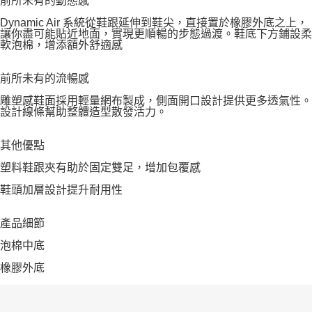
前所未有的動態感
Dynamic Air 系統從鞋跟延伸到鞋尖，直接置於橡膠外底之上，
讓你盡可能貼近地面，實現更順暢的步態過渡。鞋底下方鋪設柔
軟泡棉，增添額外舒適感
前所未有的流暢感
雕塑感鞋面採用輕量網布製成，側面開口設計提供更多透氣性。
設計線條幫助整體造型散發活力。
其他優點
塑料鞋跟夾有助於固定雙足，增加包覆感
鞋頭加層設計提升耐用性
產品細節
泡棉中底
橡膠外底