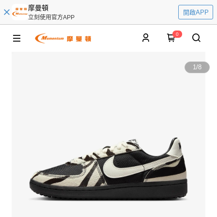
摩曼頓
開啟APP
立刻使用官方APP
0
1
/
8