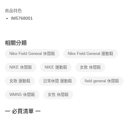
結帳頁面，進行簡訊認證並確認金額後，即可完成結帳。
２．訂單成立數日內，您將收到繳費通知簡訊。
商品特色
付款後門市自取
３．收到繳費通知簡訊後14天內，點擊此簡訊中的連結，可透過四大超商／
IM5768001
每筆NT$100，滿NT$1,500(含以上)免運費
ATM／網路銀行／等多元方式進行付款，方視為交易完成。
※ 請注意：結帳手續完成當下不需立刻繳費，但若您需要取消訂單，請聯絡
購買商品的店家。未經商家同意取消之訂單仍視為有效，需透過AFTEE先享
後付繳納相關費用。
※ 交易是否成功請以「AFTEE先享後付 」之結帳頁面顯示為準，若有關於
相關分類
是否繳費成功／繳費後需取消欲退款等相關疑問，請聯繫「AFTEE先享後付
客戶支援中心」
https://netprotections.freshdesk.com/support/home
Nike Field General 休閒鞋
Nike Field General 運動鞋
【注意事項】
NIKE 休閒鞋
NIKE 運動鞋
女款 休閒鞋
１．透過由恩沛科技股份有限公司提供之「AFTEE先享後付」服務完成之交
易，需依本服務之必要範圍內提供個人資料，並將交易相關給付款項請求債
權轉讓予恩沛科技股份有限公司。
女款 運動鞋
日常休閒 運動鞋
field general 休閒鞋
２．關於個人資料處理事宜，請瀏覽以下網址：
https://aftee.tw/terms/#terms3
WMNS 休閒鞋
女性 休閒鞋
３．未成年的使用者請事先徵得法定代理人或監護人之同意方可使用
「AFTEE先享後付」，若未經同意申辦者引起之損失，本公司不負相關責
任。
一 必買清單 一
４．使用「AFTEE先享後付」時，將依據個別帳號之用戶狀況，依本公司即
時審查核予不同之上限額度；若仍有額度不足之情形，本公司將視審查結果
請求用戶進行身份認證。
５．嚴禁一人註冊多個帳號或使用他人資訊註冊。若發現惡意使用之情形，
恩沛科技股份有限公司將有權停止該用戶之使用額度並採取法律行動。