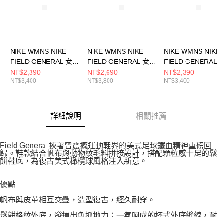
NIKE WMNS NIKE
NIKE WMNS NIKE
NIKE WMNS NIK
FIELD GENERAL 女
FIELD GENERAL 女
FIELD GENERA
休閒鞋 IF5850200
休閒鞋 IF5007601
休閒鞋 HJ600000
NT$2,390
NT$2,690
NT$2,390
NT$3,400
NT$3,800
NT$3,400
詳細說明
相關推薦
Field General 挾著曾震撼運動鞋界的美式足球鐵血精神重磅回
歸。鞋款結合帆布與動物紋毛料拼接設計，搭配顆粒感十足的鬆
餅鞋底，為復古美式橄欖球風格注入新意。
優點
帆布與皮革相互交疊，造型復古，經久耐穿。
鬆餅格紋外底，發揮出色抓地力；一氣呵成的杯式外底縫線，耐