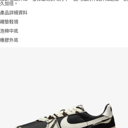
久加倍。
產品詳細資料
襯墊鞋領
泡棉中底
橡膠外底