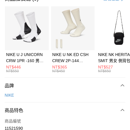
信用卡分期付款
3 期 0 利率 每期
NT$1,266
21家銀行
合作金庫商業銀行
第一商業銀行
LINE Pay
華南商業銀行
彰化商業銀行
Apple Pay
上海商業儲蓄銀行
台北富邦商業銀行
國泰世華商業銀行
兆豐國際商業銀行
悠遊付
臺灣中小企業銀行
台中商業銀行
NIKE U J UNICORN
NIKE U NK ED CSH
NIKE NK HERIT
匯豐（台灣）商業銀行
華泰商業銀行
CRW 1PR -160 男女
CREW 2P-144
SMIT 男女 側背
全盈+PAY
聯邦商業銀行
遠東國際商業銀行
中統襪 FZ3393100
EMBRDY 男女 短統襪
BA5871010
NT$446
NT$365
NT$527
元大商業銀行
永豐商業銀行
NT$550
NT$450
NT$650
AFTEE先享後付
FZ3073133
玉山商業銀行
星展（台灣）商業銀行
相關說明
台新國際商業銀行
中國信託商業銀行
品牌
【關於「AFTEE先享後付」】
台灣樂天信用卡公司
AFTEE先享後付是「在收到商品之後才付款」的支付方式。 讓您購物簡單
運送方式
NIKE
便利好安心！
１．簡單：不需註冊會員、不需綁卡、不需儲值。
7-11取貨(快速到店)
２．便利：只要手機號碼，簡訊認證，即可結帳。
商品特色
每筆NT$100，滿NT$1,500(含以上)免運費
３．安心：先確認商品／服務後，再付款。
商品編號
宅配
【「AFTEE先享後付」結帳流程】
１．於結帳方式選擇「AFTEE先享後付」後，將跳轉至「AFTEE先享後付」
11521590
每筆NT$100，滿NT$1,500(含以上)免運費