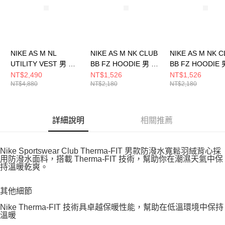
NIKE AS M NL
NIKE AS M NK CLUB
NIKE AS M NK 
UTILITY VEST 男 風
BB FZ HOODIE 男 連
BB FZ HOODIE 
衣背心 FN3215325
帽上衣 FN3862063
帽外套 FN38620
NT$2,490
NT$1,526
NT$1,526
NT$4,880
NT$2,180
NT$2,180
詳細說明
相關推薦
Nike Sportswear Club Therma-FIT 男款防潑水寬鬆羽絨背心採
用防潑水面料，搭載 Therma-FIT 技術，幫助你在潮濕天氣中保
持溫暖乾爽。
其他細節
Nike Therma-FIT 技術具卓越保暖性能，幫助在低溫環境中保持
溫暖