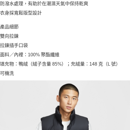
防潑水處理，有助於在潮濕天氣中保持乾爽
衣身採寬鬆版型設計
產品細節
雙向拉鍊
拉鍊插手口袋
面料／內裡：100% 聚酯纖維
填充物：鴨絨（絨子含量 85%）；充絨量：148 克（L 號）
可機洗