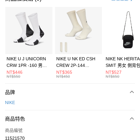
信用卡分期付款
3 期 0 利率 每期
NT$2,093
21家銀行
合作金庫商業銀行
第一商業銀行
LINE Pay
華南商業銀行
彰化商業銀行
Apple Pay
上海商業儲蓄銀行
台北富邦商業銀行
國泰世華商業銀行
兆豐國際商業銀行
悠遊付
臺灣中小企業銀行
台中商業銀行
NIKE U J UNICORN
NIKE U NK ED CSH
NIKE NK HERIT
匯豐（台灣）商業銀行
華泰商業銀行
CRW 1PR -160 男女
CREW 2P-144
SMIT 男女 側背
全盈+PAY
聯邦商業銀行
遠東國際商業銀行
中統襪 FZ3393100
EMBRDY 男女 短統襪
BA5871010
NT$446
NT$365
NT$527
元大商業銀行
永豐商業銀行
NT$550
NT$450
NT$650
AFTEE先享後付
FZ3073133
玉山商業銀行
星展（台灣）商業銀行
相關說明
台新國際商業銀行
中國信託商業銀行
品牌
【關於「AFTEE先享後付」】
台灣樂天信用卡公司
AFTEE先享後付是「在收到商品之後才付款」的支付方式。 讓您購物簡單
運送方式
NIKE
便利好安心！
１．簡單：不需註冊會員、不需綁卡、不需儲值。
7-11取貨(快速到店)
２．便利：只要手機號碼，簡訊認證，即可結帳。
商品特色
每筆NT$100，滿NT$1,500(含以上)免運費
３．安心：先確認商品／服務後，再付款。
商品編號
宅配
【「AFTEE先享後付」結帳流程】
１．於結帳方式選擇「AFTEE先享後付」後，將跳轉至「AFTEE先享後付」
11521570
每筆NT$100，滿NT$1,500(含以上)免運費