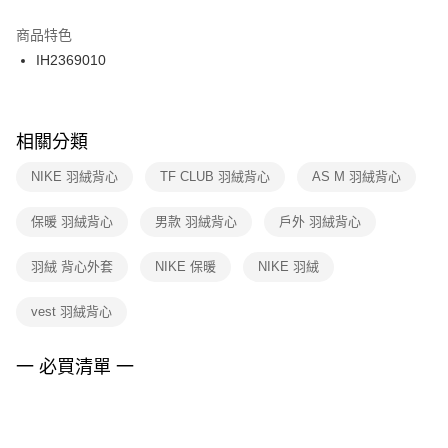
結帳頁面，進行簡訊認證並確認金額後，即可完成結帳。
２．訂單成立數日內，您將收到繳費通知簡訊。
商品特色
付款後門市自取
３．收到繳費通知簡訊後14天內，點擊此簡訊中的連結，可透過四大超商／
IH2369010
每筆NT$100，滿NT$1,500(含以上)免運費
ATM／網路銀行／等多元方式進行付款，方視為交易完成。
※ 請注意：結帳手續完成當下不需立刻繳費，但若您需要取消訂單，請聯絡
購買商品的店家。未經商家同意取消之訂單仍視為有效，需透過AFTEE先享
後付繳納相關費用。
※ 交易是否成功請以「AFTEE先享後付 」之結帳頁面顯示為準，若有關於
相關分類
是否繳費成功／繳費後需取消欲退款等相關疑問，請聯繫「AFTEE先享後付
客戶支援中心」
https://netprotections.freshdesk.com/support/home
NIKE 羽絨背心
TF CLUB 羽絨背心
AS M 羽絨背心
【注意事項】
保暖 羽絨背心
男款 羽絨背心
戶外 羽絨背心
１．透過由恩沛科技股份有限公司提供之「AFTEE先享後付」服務完成之交
易，需依本服務之必要範圍內提供個人資料，並將交易相關給付款項請求債
權轉讓予恩沛科技股份有限公司。
羽絨 背心外套
NIKE 保暖
NIKE 羽絨
２．關於個人資料處理事宜，請瀏覽以下網址：
https://aftee.tw/terms/#terms3
vest 羽絨背心
３．未成年的使用者請事先徵得法定代理人或監護人之同意方可使用
「AFTEE先享後付」，若未經同意申辦者引起之損失，本公司不負相關責
任。
一 必買清單 一
４．使用「AFTEE先享後付」時，將依據個別帳號之用戶狀況，依本公司即
時審查核予不同之上限額度；若仍有額度不足之情形，本公司將視審查結果
請求用戶進行身份認證。
５．嚴禁一人註冊多個帳號或使用他人資訊註冊。若發現惡意使用之情形，
恩沛科技股份有限公司將有權停止該用戶之使用額度並採取法律行動。