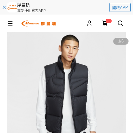
摩曼頓
開啟APP
立刻使用官方APP
0
1
/
6