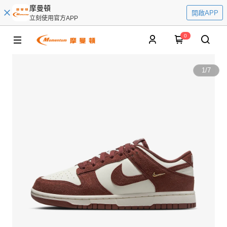
摩曼頓
開啟APP
立刻使用官方APP
0
1
/
7