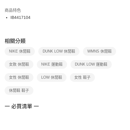
結帳頁面，進行簡訊認證並確認金額後，即可完成結帳。
２．訂單成立數日內，您將收到繳費通知簡訊。
商品特色
付款後門市自取
３．收到繳費通知簡訊後14天內，點擊此簡訊中的連結，可透過四大超商／
IB4417104
每筆NT$100，滿NT$1,500(含以上)免運費
ATM／網路銀行／等多元方式進行付款，方視為交易完成。
※ 請注意：結帳手續完成當下不需立刻繳費，但若您需要取消訂單，請聯絡
購買商品的店家。未經商家同意取消之訂單仍視為有效，需透過AFTEE先享
後付繳納相關費用。
※ 交易是否成功請以「AFTEE先享後付 」之結帳頁面顯示為準，若有關於
相關分類
是否繳費成功／繳費後需取消欲退款等相關疑問，請聯繫「AFTEE先享後付
客戶支援中心」
https://netprotections.freshdesk.com/support/home
NIKE 休閒鞋
DUNK LOW 休閒鞋
WMNS 休閒鞋
【注意事項】
女款 休閒鞋
NIKE 運動鞋
DUNK LOW 運動鞋
１．透過由恩沛科技股份有限公司提供之「AFTEE先享後付」服務完成之交
易，需依本服務之必要範圍內提供個人資料，並將交易相關給付款項請求債
權轉讓予恩沛科技股份有限公司。
女性 休閒鞋
LOW 休閒鞋
女性 鞋子
２．關於個人資料處理事宜，請瀏覽以下網址：
https://aftee.tw/terms/#terms3
休閒鞋 鞋子
３．未成年的使用者請事先徵得法定代理人或監護人之同意方可使用
「AFTEE先享後付」，若未經同意申辦者引起之損失，本公司不負相關責
任。
一 必買清單 一
４．使用「AFTEE先享後付」時，將依據個別帳號之用戶狀況，依本公司即
時審查核予不同之上限額度；若仍有額度不足之情形，本公司將視審查結果
請求用戶進行身份認證。
５．嚴禁一人註冊多個帳號或使用他人資訊註冊。若發現惡意使用之情形，
恩沛科技股份有限公司將有權停止該用戶之使用額度並採取法律行動。