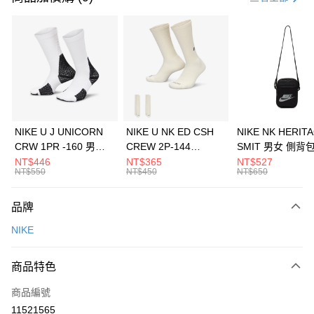
信用卡分期付款
3 期 0 利率 每期
NT$1,200
21家銀行
合作金庫商業銀行
第一商業銀行
LINE Pay
華南商業銀行
彰化商業銀行
Apple Pay
上海商業儲蓄銀行
台北富邦商業銀行
國泰世華商業銀行
兆豐國際商業銀行
悠遊付
臺灣中小企業銀行
台中商業銀行
NIKE U J UNICORN
NIKE U NK ED CSH
NIKE NK HERIT
匯豐（台灣）商業銀行
華泰商業銀行
CRW 1PR -160 男女
CREW 2P-144
SMIT 男女 側背
全盈+PAY
聯邦商業銀行
遠東國際商業銀行
中統襪 FZ3393100
EMBRDY 男女 短統襪
BA5871010
NT$446
NT$365
NT$527
元大商業銀行
永豐商業銀行
NT$550
NT$450
NT$650
AFTEE先享後付
FZ3073133
玉山商業銀行
星展（台灣）商業銀行
相關說明
台新國際商業銀行
中國信託商業銀行
品牌
【關於「AFTEE先享後付」】
台灣樂天信用卡公司
AFTEE先享後付是「在收到商品之後才付款」的支付方式。 讓您購物簡單
運送方式
NIKE
便利好安心！
１．簡單：不需註冊會員、不需綁卡、不需儲值。
7-11取貨(快速到店)
２．便利：只要手機號碼，簡訊認證，即可結帳。
商品特色
每筆NT$100，滿NT$1,500(含以上)免運費
３．安心：先確認商品／服務後，再付款。
商品編號
宅配
【「AFTEE先享後付」結帳流程】
１．於結帳方式選擇「AFTEE先享後付」後，將跳轉至「AFTEE先享後付」
11521565
每筆NT$100，滿NT$1,500(含以上)免運費