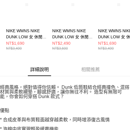
NIKE WMNS NIKE
NIKE WMNS NIKE
NIKE WMNS NIK
DUNK LOW 女 休閒鞋
DUNK LOW 女 休閒鞋
DUNK LOW 女 
HJ7673001
IB4417103
HJ7673002
NT$1,690
NT$2,490
NT$1,690
NT$3,400
NT$3,600
NT$3,400
詳細說明
相關推薦
經典風格，絕對值得你信賴。 Dunk 低筒鞋結合經典撞色、混搭
材質與柔軟襯墊，腳感舒適，讓你無往不利。 造型有無限可
能，你會如何穿搭 Dunk 款式？
優點
* 合成皮革與布質鞋面越穿越柔軟，同時增添復古風情
* 泡棉中底實現輕盈緩震機能