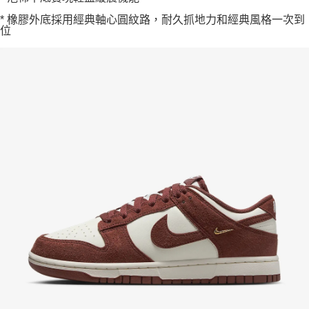
* 橡膠外底採用經典軸心圓紋路，耐久抓地力和經典風格一次到
位