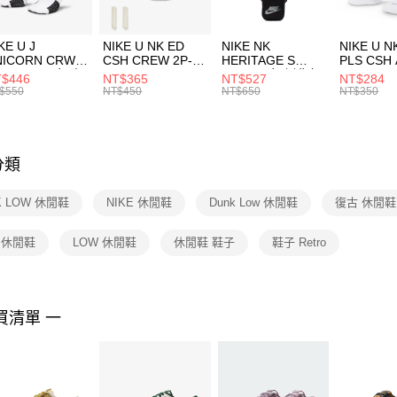
付」結帳
每筆NT$1
２．訂單
３．收到繳
付款後門
KE U J
NIKE U NK ED
NIKE NK
NIKE U N
／ATM／
NICORN CRW
CSH CREW 2P-
HERITAGE S
PLS CSH 
每筆NT$1
※ 請注意
R -160 男女 中
144 EMBRDY 男
SMIT 男女 側背包
144 DBL
$446
NT$365
NT$527
NT$284
絡購買商品
襪 FZ3393100
女 短統襪
BA5871010
襪 DH405
$550
NT$450
NT$650
NT$350
先享後付
FZ3073133
※ 交易是
是否繳費成
付客戶支
分類
【注意事
１．透過由
K LOW 休閒鞋
NIKE 休閒鞋
Dunk Low 休閒鞋
復古 休閒鞋
交易，需
求債權轉
２．關於
o 休閒鞋
LOW 休閒鞋
休閒鞋 鞋子
鞋子 Retro
https://aft
３．未成
「AFTE
任。
買清單 一
４．使用「
即時審查
結果請求
５．嚴禁
形，恩沛