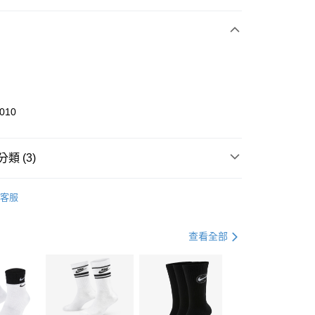
期付款
0 利率 每期
NT$1,133
21家銀行
庫商業銀行
第一商業銀行
業銀行
彰化商業銀行
業儲蓄銀行
台北富邦商業銀行
華商業銀行
兆豐國際商業銀行
010
小企業銀行
台中商業銀行
台灣）商業銀行
華泰商業銀行
業銀行
遠東國際商業銀行
類 (3)
業銀行
永豐商業銀行
享後付
業銀行
星展（台灣）商業銀行
KE
全系列鞋款
客服
際商業銀行
中國信託商業銀行
FTEE先享後付」】
鞋類
休閒鞋
天信用卡公司
先享後付是「在收到商品之後才付款」的支付方式。 讓您購物簡單
心！
休閒戶外
鞋
查看全部
：不需註冊會員、不需綁卡、不需儲值。
：只要手機號碼，簡訊認證，即可結帳。
(快速到店)
：先確認商品／服務後，再付款。
00，滿NT$1,500(含以上)免運費
EE先享後付」結帳流程】
方式選擇「AFTEE先享後付」後，將跳轉至「AFTEE先享後