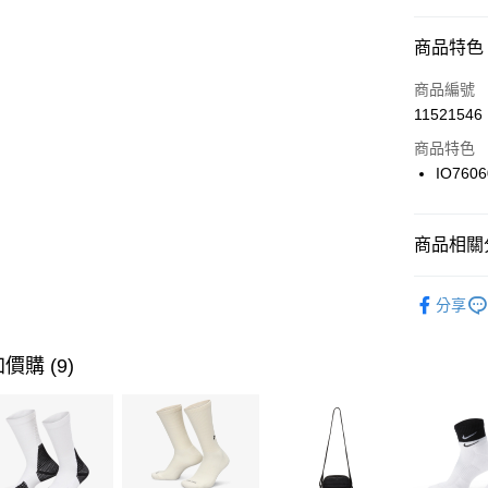
信用卡分
商品特色
3 期 
商品編號
合作金
LINE Pay
11521546
華南商
Apple Pay
上海商
商品特色
國泰世
IO7606
悠遊付
臺灣中
匯豐（
全盈+PAY
聯邦商
商品相關分
元大商
AFTEE先
玉山商
品牌
NI
相關說明
分享
台新國
【關於「A
男性商品
台灣樂
AFTEE
便利好安
運動類型
運送方式
價購 (9)
１．簡單
２．便利
7-11取貨
３．安心
每筆NT$1
【「AFT
宅配
１．於結帳