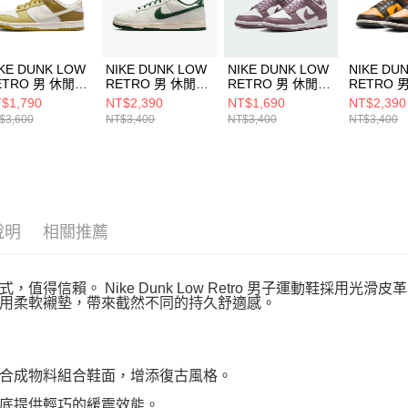
動。
KE DUNK LOW
NIKE DUNK LOW
NIKE DUNK LOW
NIKE DU
ETRO 男 休閒鞋
RETRO 男 休閒鞋
RETRO 男 休閒鞋
RETRO 
4042716
HF5441115
DV0833112
HF54417
$1,790
NT$2,390
NT$1,690
NT$2,390
$3,600
NT$3,400
NT$3,400
NT$3,400
說明
相關推薦
式，值得信賴。 Nike Dunk Low Retro 男子運動鞋採
用柔軟襯墊，帶來截然不同的持久舒適感。
合成物料組合鞋面，增添復古風格。
底提供輕巧的緩震效能。