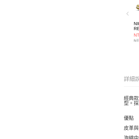
NI
R
FZ
NT
NT
詳細
經典款
型。採
優點
皮革與
泡綿中