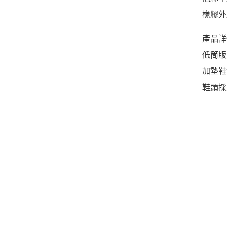
橡膠外
產品詳
低筒版
加墊鞋
鞋頭採