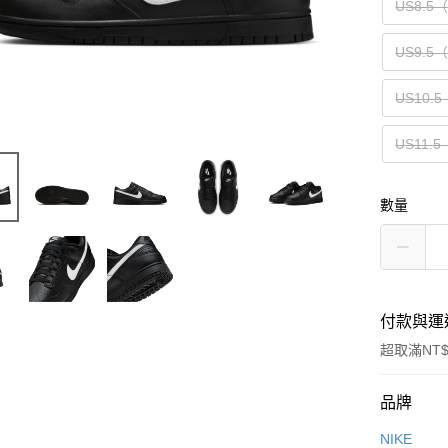
US8.5
US9.5
US10.5
US11.5
數量
付款與運
超取滿NT$
付款方式
品牌
信用卡一
NIKE