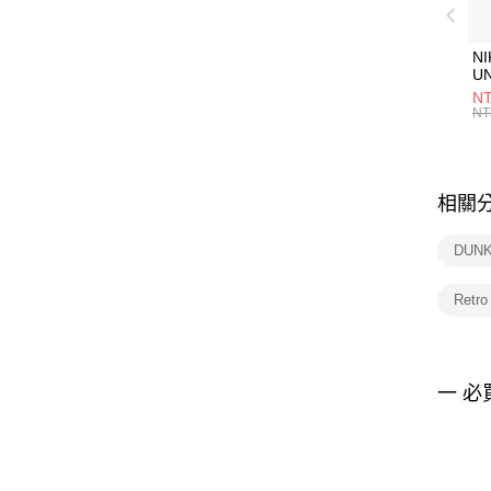
NI
U
1P
NT
統
NT
相關
DUN
Retr
一 必