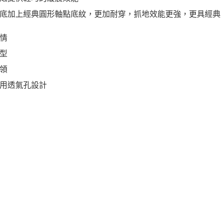
底加上經典圓形軸點底紋，更加耐穿，抓地效能更強，更具經典
情
型
領
用透氣孔設計