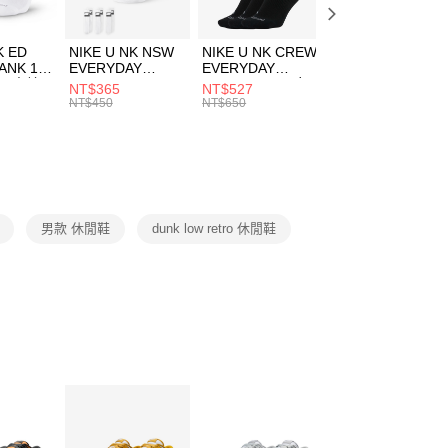
頁面，進行簡訊認證並確認金額後，即可完成結帳。
00，滿NT$1,500(含以上)免運費
成立數日內，您將收到繳費通知簡訊。
費通知簡訊後14天內，點擊此簡訊中的連結，可透過四大超商
市自取
K ED
NIKE U NK NSW
NIKE U NK CREW
NIKE U NK
網路銀行／等多元方式進行付款，方視為交易完成。
ANK 1P
EVERYDAY
EVERYDAY
EVERYDAY LTW
00，滿NT$1,500(含以上)免運費
：結帳手續完成當下不需立刻繳費，但若您需要取消訂單，請聯
 男 中統
ESSENTIAL CR
BBALL 3PR 男女
ANKLE 3PR 男女
NT$365
NT$527
NT$365
的店家。未經商家同意取消之訂單仍視為有效，需透過AFTEE
8104
男女 短統襪
長統襪
踝襪 SX7677010
NT$450
NT$650
NT$450
繳納相關費用。
DX5089103
DA2123010
否成功請以「AFTEE先享後付 」之結帳頁面顯示為準，若有關於
功／繳費後需取消欲退款等相關疑問，請聯繫「AFTEE先享後
援中心」
https://netprotections.freshdesk.com/support/home
項】
恩沛科技股份有限公司提供之「AFTEE先享後付」服務完成之
男款 休閒鞋
dunk low retro 休閒鞋
依本服務之必要範圍內提供個人資料，並將交易相關給付款項請
讓予恩沛科技股份有限公司。
個人資料處理事宜，請瀏覽以下網址：
ee.tw/terms/#terms3
年的使用者請事先徵得法定代理人或監護人之同意方可使用
E先享後付」，若未經同意申辦者引起之損失，本公司不負相關責
AFTEE先享後付」時，將依據個別帳號之用戶狀況，依本公司
核予不同之上限額度；若仍有額度不足之情形，本公司將視審查
用戶進行身份認證。
一人註冊多個帳號或使用他人資訊註冊。若發現惡意使用之情
科技股份有限公司將有權停止該用戶之使用額度並採取法律行