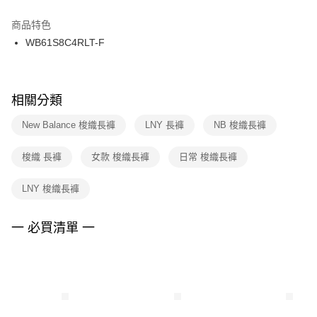
結帳頁面，進行簡訊認證並確認金額後，即可完成結帳。
２．訂單成立數日內，您將收到繳費通知簡訊。
商品特色
付款後門市自取
３．收到繳費通知簡訊後14天內，點擊此簡訊中的連結，可透過四大超商／
WB61S8C4RLT-F
每筆NT$100，滿NT$1,500(含以上)免運費
ATM／網路銀行／等多元方式進行付款，方視為交易完成。
※ 請注意：結帳手續完成當下不需立刻繳費，但若您需要取消訂單，請聯絡
購買商品的店家。未經商家同意取消之訂單仍視為有效，需透過AFTEE先享
後付繳納相關費用。
※ 交易是否成功請以「AFTEE先享後付 」之結帳頁面顯示為準，若有關於
相關分類
是否繳費成功／繳費後需取消欲退款等相關疑問，請聯繫「AFTEE先享後付
客戶支援中心」
https://netprotections.freshdesk.com/support/home
New Balance 梭織長褲
LNY 長褲
NB 梭織長褲
【注意事項】
梭織 長褲
女款 梭織長褲
日常 梭織長褲
１．透過由恩沛科技股份有限公司提供之「AFTEE先享後付」服務完成之交
易，需依本服務之必要範圍內提供個人資料，並將交易相關給付款項請求債
權轉讓予恩沛科技股份有限公司。
LNY 梭織長褲
２．關於個人資料處理事宜，請瀏覽以下網址：
https://aftee.tw/terms/#terms3
３．未成年的使用者請事先徵得法定代理人或監護人之同意方可使用
一 必買清單 一
「AFTEE先享後付」，若未經同意申辦者引起之損失，本公司不負相關責
任。
４．使用「AFTEE先享後付」時，將依據個別帳號之用戶狀況，依本公司即
時審查核予不同之上限額度；若仍有額度不足之情形，本公司將視審查結果
請求用戶進行身份認證。
５．嚴禁一人註冊多個帳號或使用他人資訊註冊。若發現惡意使用之情形，
恩沛科技股份有限公司將有權停止該用戶之使用額度並採取法律行動。