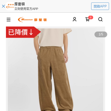
摩曼頓
開啟APP
立刻使用官方APP
0
1
/
5