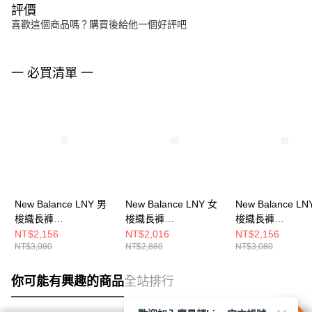
評價
喜歡這個商品嗎？購買後給他一個好評吧
一 必買清單 一
New Balance LNY 男
New Balance LNY 女
New Balance LN
梭織長褲
梭織長褲
梭織長褲
MB61O85FSHY-F
WB61S8C4BK-F
MB61O85FBK-F
NT$2,156
NT$2,016
NT$2,156
NT$3,080
NT$2,880
NT$3,080
你可能有興趣的商品
全站排行