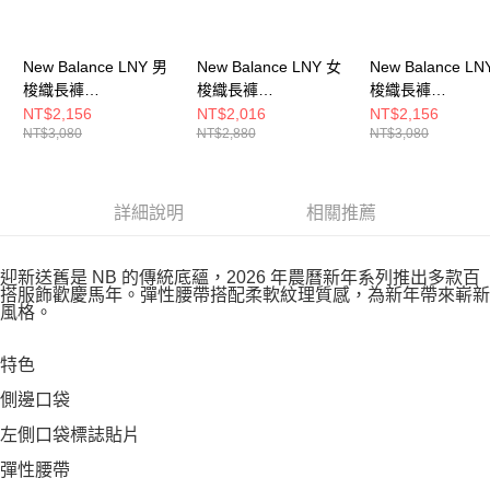
New Balance LNY 男
New Balance LNY 女
New Balance LN
梭織長褲
梭織長褲
梭織長褲
MB61O85FSHY-F
WB61S8C4BK-F
MB61O85FBK-F
NT$2,156
NT$2,016
NT$2,156
NT$3,080
NT$2,880
NT$3,080
詳細說明
相關推薦
迎新送舊是 NB 的傳統底蘊，2026 年農曆新年系列推出多款百
搭服飾歡慶馬年。彈性腰帶搭配柔軟紋理質感，為新年帶來嶄新
風格。
特色
側邊口袋
左側口袋標誌貼片
彈性腰帶