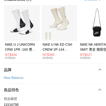
信用卡分期付款
3 期 0 利率 每期
NT$960
21家銀行
合作金庫商業銀行
第一商業銀行
LINE Pay
華南商業銀行
彰化商業銀行
Apple Pay
上海商業儲蓄銀行
台北富邦商業銀行
國泰世華商業銀行
兆豐國際商業銀行
悠遊付
臺灣中小企業銀行
台中商業銀行
NIKE U J UNICORN
NIKE U NK ED CSH
NIKE NK HERIT
匯豐（台灣）商業銀行
華泰商業銀行
CRW 1PR -160 男女
CREW 2P-144
SMIT 男女 側背
全盈+PAY
聯邦商業銀行
遠東國際商業銀行
中統襪 FZ3393100
EMBRDY 男女 短統襪
BA5871010
NT$446
NT$365
NT$527
元大商業銀行
永豐商業銀行
NT$550
NT$450
NT$650
AFTEE先享後付
FZ3073133
玉山商業銀行
星展（台灣）商業銀行
相關說明
台新國際商業銀行
中國信託商業銀行
品牌
【關於「AFTEE先享後付」】
台灣樂天信用卡公司
AFTEE先享後付是「在收到商品之後才付款」的支付方式。 讓您購物簡單
運送方式
New Balance
便利好安心！
１．簡單：不需註冊會員、不需綁卡、不需儲值。
7-11取貨(快速到店)
２．便利：只要手機號碼，簡訊認證，即可結帳。
商品特色
每筆NT$100，滿NT$1,500(含以上)免運費
３．安心：先確認商品／服務後，再付款。
商品編號
宅配
【「AFTEE先享後付」結帳流程】
１．於結帳方式選擇「AFTEE先享後付」後，將跳轉至「AFTEE先享後付」
11516790
每筆NT$100，滿NT$1,500(含以上)免運費