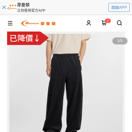
摩曼頓
開啟APP
立刻使用官方APP
0
1
/
5