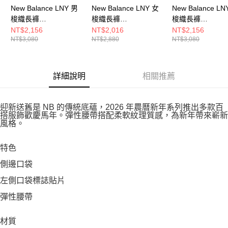
New Balance LNY 男
New Balance LNY 女
New Balance LN
梭織長褲
梭織長褲
梭織長褲
MB61O85FSHY-F
WB61S8C4RLT-F
MB61O85FBK-F
NT$2,156
NT$2,016
NT$2,156
NT$3,080
NT$2,880
NT$3,080
詳細說明
相關推薦
迎新送舊是 NB 的傳統底蘊，2026 年農曆新年系列推出多款百
搭服飾歡慶馬年。彈性腰帶搭配柔軟紋理質感，為新年帶來嶄新
風格。
特色
側邊口袋
左側口袋標誌貼片
彈性腰帶
材質