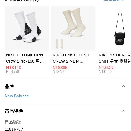
信用卡分期付款
3 期 0 利率 每期
NT$960
21家銀行
合作金庫商業銀行
第一商業銀行
LINE Pay
華南商業銀行
彰化商業銀行
Apple Pay
上海商業儲蓄銀行
台北富邦商業銀行
國泰世華商業銀行
兆豐國際商業銀行
悠遊付
臺灣中小企業銀行
台中商業銀行
NIKE U J UNICORN
NIKE U NK ED CSH
NIKE NK HERIT
匯豐（台灣）商業銀行
華泰商業銀行
CRW 1PR -160 男女
CREW 2P-144
SMIT 男女 側背
全盈+PAY
聯邦商業銀行
遠東國際商業銀行
中統襪 FZ3393100
EMBRDY 男女 短統襪
BA5871010
NT$446
NT$365
NT$527
元大商業銀行
永豐商業銀行
NT$550
NT$450
NT$650
AFTEE先享後付
FZ3073133
玉山商業銀行
星展（台灣）商業銀行
相關說明
台新國際商業銀行
中國信託商業銀行
品牌
【關於「AFTEE先享後付」】
台灣樂天信用卡公司
AFTEE先享後付是「在收到商品之後才付款」的支付方式。 讓您購物簡單
運送方式
New Balance
便利好安心！
１．簡單：不需註冊會員、不需綁卡、不需儲值。
7-11取貨(快速到店)
２．便利：只要手機號碼，簡訊認證，即可結帳。
商品特色
每筆NT$100，滿NT$1,500(含以上)免運費
３．安心：先確認商品／服務後，再付款。
商品編號
宅配
【「AFTEE先享後付」結帳流程】
１．於結帳方式選擇「AFTEE先享後付」後，將跳轉至「AFTEE先享後付」
11516787
每筆NT$100，滿NT$1,500(含以上)免運費