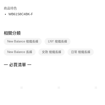
結帳頁面，進行簡訊認證並確認金額後，即可完成結帳。
２．訂單成立數日內，您將收到繳費通知簡訊。
商品特色
付款後門市自取
３．收到繳費通知簡訊後14天內，點擊此簡訊中的連結，可透過四大超商／
WB61S8C4BK-F
每筆NT$100，滿NT$1,500(含以上)免運費
ATM／網路銀行／等多元方式進行付款，方視為交易完成。
※ 請注意：結帳手續完成當下不需立刻繳費，但若您需要取消訂單，請聯絡
購買商品的店家。未經商家同意取消之訂單仍視為有效，需透過AFTEE先享
後付繳納相關費用。
※ 交易是否成功請以「AFTEE先享後付 」之結帳頁面顯示為準，若有關於
相關分類
是否繳費成功／繳費後需取消欲退款等相關疑問，請聯繫「AFTEE先享後付
客戶支援中心」
https://netprotections.freshdesk.com/support/home
New Balance 梭織長褲
LNY 梭織長褲
【注意事項】
New Balance 長褲
女款 梭織長褲
日常 梭織長褲
１．透過由恩沛科技股份有限公司提供之「AFTEE先享後付」服務完成之交
易，需依本服務之必要範圍內提供個人資料，並將交易相關給付款項請求債
權轉讓予恩沛科技股份有限公司。
一 必買清單 一
２．關於個人資料處理事宜，請瀏覽以下網址：
https://aftee.tw/terms/#terms3
３．未成年的使用者請事先徵得法定代理人或監護人之同意方可使用
「AFTEE先享後付」，若未經同意申辦者引起之損失，本公司不負相關責
任。
４．使用「AFTEE先享後付」時，將依據個別帳號之用戶狀況，依本公司即
時審查核予不同之上限額度；若仍有額度不足之情形，本公司將視審查結果
請求用戶進行身份認證。
５．嚴禁一人註冊多個帳號或使用他人資訊註冊。若發現惡意使用之情形，
恩沛科技股份有限公司將有權停止該用戶之使用額度並採取法律行動。