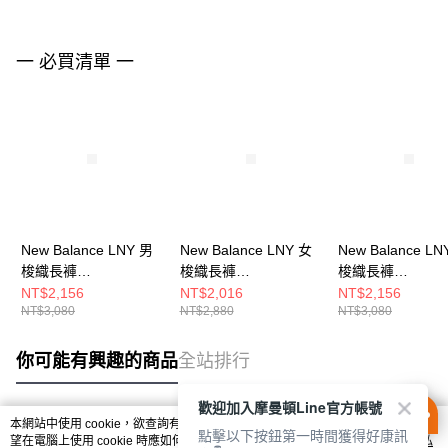
一 必買清單 一
New Balance LNY 男
New Balance LNY 女
New Balance LN
梭織長褲
梭織長褲
梭織長褲
MB61O85FSHY-F
WB61S8C4RLT-F
MB61O85FBK-F
NT$2,156
NT$2,016
NT$2,156
NT$3,080
NT$2,880
NT$3,080
你可能有興趣的商品
全站排行
歡迎加入摩曼頓Line官方帳號
本網站中使用 cookie，欲查詢有關本網站使用 cookie 方式之詳情，及若您不希
點擊以下按鈕第一時間獲得好康訊
熱門標籤
望在電腦上使用 cookie 時應如何變更電腦的 cookie 設定，請參閱本網站「
隱私