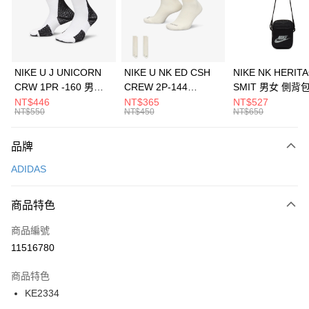
合作金庫商業銀行
第一商業銀行
LINE Pay
華南商業銀行
彰化商業銀行
Apple Pay
上海商業儲蓄銀行
台北富邦商業銀行
國泰世華商業銀行
兆豐國際商業銀行
悠遊付
臺灣中小企業銀行
台中商業銀行
NIKE U J UNICORN
NIKE U NK ED CSH
NIKE NK HERIT
匯豐（台灣）商業銀行
華泰商業銀行
CRW 1PR -160 男女
CREW 2P-144
SMIT 男女 側背
全盈+PAY
聯邦商業銀行
遠東國際商業銀行
中統襪 FZ3393100
EMBRDY 男女 短統襪
BA5871010
NT$446
NT$365
NT$527
元大商業銀行
永豐商業銀行
NT$550
NT$450
NT$650
AFTEE先享後付
FZ3073133
玉山商業銀行
星展（台灣）商業銀行
相關說明
台新國際商業銀行
中國信託商業銀行
品牌
【關於「AFTEE先享後付」】
台灣樂天信用卡公司
AFTEE先享後付是「在收到商品之後才付款」的支付方式。 讓您購物簡單
運送方式
ADIDAS
便利好安心！
１．簡單：不需註冊會員、不需綁卡、不需儲值。
7-11取貨(快速到店)
２．便利：只要手機號碼，簡訊認證，即可結帳。
商品特色
每筆NT$100，滿NT$1,500(含以上)免運費
３．安心：先確認商品／服務後，再付款。
商品編號
宅配
【「AFTEE先享後付」結帳流程】
１．於結帳方式選擇「AFTEE先享後付」後，將跳轉至「AFTEE先享後付」
11516780
每筆NT$100，滿NT$1,500(含以上)免運費
結帳頁面，進行簡訊認證並確認金額後，即可完成結帳。
２．訂單成立數日內，您將收到繳費通知簡訊。
商品特色
付款後門市自取
３．收到繳費通知簡訊後14天內，點擊此簡訊中的連結，可透過四大超商／
KE2334
每筆NT$100，滿NT$1,500(含以上)免運費
ATM／網路銀行／等多元方式進行付款，方視為交易完成。
※ 請注意：結帳手續完成當下不需立刻繳費，但若您需要取消訂單，請聯絡