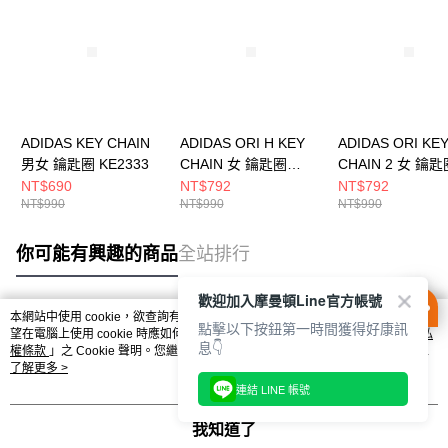
ADIDAS KEY CHAIN
ADIDAS ORI H KEY
ADIDAS ORI KE
男女 鑰匙圈 KE2333
CHAIN 女 鑰匙圈
CHAIN 2 女 鑰匙
KW2012
KW1286
NT$690
NT$792
NT$792
NT$990
NT$990
NT$990
你可能有興趣的商品
全站排行
歡迎加入摩曼頓Line官方帳號
本網站中使用 cookie，欲查詢有關本網站使用 cookie 方式之詳情，及若您不希
點擊以下按鈕第一時間獲得好康訊
熱門標籤
望在電腦上使用 cookie 時應如何變更電腦的 cookie 設定，請參閱本網站「
隱私
息👇
權條款
」之 Cookie 聲明。您繼續使用本網站即表示您同意本公司得按本網站使
用條款之 Cookie 聲明使用 cookie。
了解更多 >
連結 LINE 帳號
我知道了