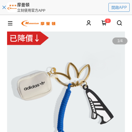
摩曼頓
開啟APP
立刻使用官方APP
0
1
/
4