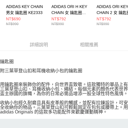
ADIDAS KEY CHAIN
ADIDAS ORI H KEY
ADIDAS ORI KE
男女 鑰匙圈 KE2333
CHAIN 女 鑰匙圈
CHAIN 2 女 鑰匙
KW2012
KW1286
NT$690
NT$792
NT$792
NT$990
NT$990
NT$990
詳細說明
相關推薦
鑰匙圈
附三葉草登山扣和耳機收納小包的鑰匙圈
用鑰匙圈來裝飾你的配件，向世界盃致敬。這款獨特的單品上有
三葉草登山扣、耳機收納小包、繩結。每個元素的顏色代表世界
盃主辦國的旗幟，為你的日常必需品增添一股全球性特色風情。
收納小包經久耐磨且具有皮革般的觸感，並配有拉鍊設計，可安
全收納你的物品。三葉草登山扣可輕鬆固定在包包或腰帶上。用
adidas Originals 的這款多功能配件來歡慶運動精神。