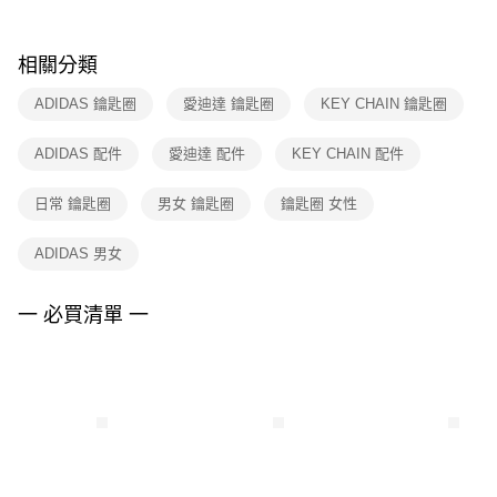
購買商品的店家。未經商家同意取消之訂單仍視為有效，需透過AFTEE先享
後付繳納相關費用。
※ 交易是否成功請以「AFTEE先享後付 」之結帳頁面顯示為準，若有關於
相關分類
是否繳費成功／繳費後需取消欲退款等相關疑問，請聯繫「AFTEE先享後付
客戶支援中心」
https://netprotections.freshdesk.com/support/home
ADIDAS 鑰匙圈
愛迪達 鑰匙圈
KEY CHAIN 鑰匙圈
【注意事項】
ADIDAS 配件
愛迪達 配件
KEY CHAIN 配件
１．透過由恩沛科技股份有限公司提供之「AFTEE先享後付」服務完成之交
易，需依本服務之必要範圍內提供個人資料，並將交易相關給付款項請求債
權轉讓予恩沛科技股份有限公司。
日常 鑰匙圈
男女 鑰匙圈
鑰匙圈 女性
２．關於個人資料處理事宜，請瀏覽以下網址：
https://aftee.tw/terms/#terms3
ADIDAS 男女
３．未成年的使用者請事先徵得法定代理人或監護人之同意方可使用
「AFTEE先享後付」，若未經同意申辦者引起之損失，本公司不負相關責
任。
一 必買清單 一
４．使用「AFTEE先享後付」時，將依據個別帳號之用戶狀況，依本公司即
時審查核予不同之上限額度；若仍有額度不足之情形，本公司將視審查結果
請求用戶進行身份認證。
５．嚴禁一人註冊多個帳號或使用他人資訊註冊。若發現惡意使用之情形，
恩沛科技股份有限公司將有權停止該用戶之使用額度並採取法律行動。