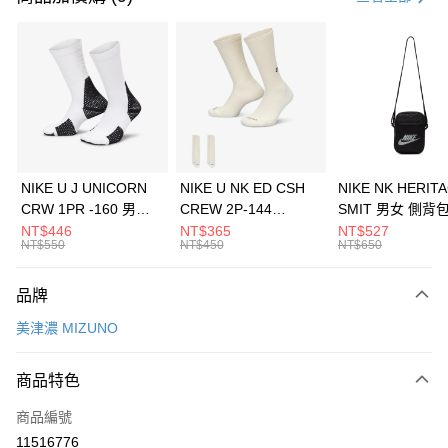
信用卡分期付款
3 期 0 利率 每期
NT$1,593
21家銀行
合作金庫商業銀行
第一商業銀行
LINE Pay
華南商業銀行
彰化商業銀行
Apple Pay
上海商業儲蓄銀行
台北富邦商業銀行
國泰世華商業銀行
兆豐國際商業銀行
悠遊付
臺灣中小企業銀行
台中商業銀行
NIKE U J UNICORN
NIKE U NK ED CSH
NIKE NK HERIT
匯豐（台灣）商業銀行
華泰商業銀行
CRW 1PR -160 男女
CREW 2P-144
SMIT 男女 側背
全盈+PAY
聯邦商業銀行
遠東國際商業銀行
中統襪 FZ3393100
EMBRDY 男女 短統襪
BA5871010
NT$446
NT$365
NT$527
元大商業銀行
永豐商業銀行
NT$550
NT$450
NT$650
AFTEE先享後付
FZ3073133
玉山商業銀行
星展（台灣）商業銀行
相關說明
台新國際商業銀行
中國信託商業銀行
品牌
【關於「AFTEE先享後付」】
台灣樂天信用卡公司
AFTEE先享後付是「在收到商品之後才付款」的支付方式。 讓您購物簡單
運送方式
美津濃 MIZUNO
便利好安心！
１．簡單：不需註冊會員、不需綁卡、不需儲值。
7-11取貨(快速到店)
２．便利：只要手機號碼，簡訊認證，即可結帳。
商品特色
每筆NT$100，滿NT$1,500(含以上)免運費
３．安心：先確認商品／服務後，再付款。
商品編號
宅配
【「AFTEE先享後付」結帳流程】
１．於結帳方式選擇「AFTEE先享後付」後，將跳轉至「AFTEE先享後付」
11516776
每筆NT$100，滿NT$1,500(含以上)免運費