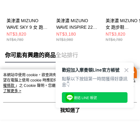
美津濃 MIZUNO
美津濃 MIZUNO
美津濃 MIZUNO 
WAVE SKY 9 女 跑步
WAVE INSPIRE 22
女 跑步鞋
鞋 J1GD250273
SW 男 跑步鞋
J1GD250224
NT$3,820
NT$3,180
NT$3,820
NT$4,780
NT$3,980
NT$4,780
J1GC264506
你可能有興趣的商品
全站排行
歡迎加入摩曼頓Line官方帳號
本網站中使用 cookie，欲查詢有關本網站使用 cookie 方式之詳情，及若您不希
點擊以下按鈕第一時間獲得好康訊
熱門標籤
望在電腦上使用 cookie 時應如何變更電腦的 cookie 設定，請參閱本網站「
隱私
息👇
權條款
」之 Cookie 聲明。您繼續使用本網站即表示您同意本公司得按本網站使
用條款之 Cookie 聲明使用 cookie。
了解更多 >
連結 LINE 帳號
我知道了