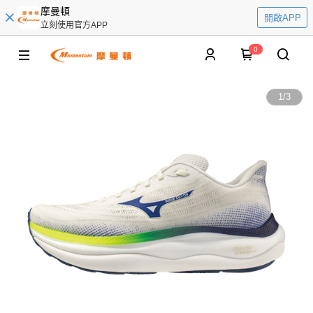
摩曼頓
開啟APP
立刻使用官方APP
0
1
/
3