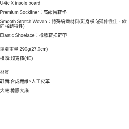
U4ic X insole board
Premium Sockliner：高緩衝鞋墊
Smooth Stretch Woven：特殊編織材料(鞋身橫向延伸性佳、縱
向強韌特性)
Elastic Shoelace：橡膠鞋扣鞋帶
單腳重量:290g(27.0cm)
楦頭:超寬楦(4E)
材質
鞋面:合成纖維×人工皮革
大底:橡膠大底