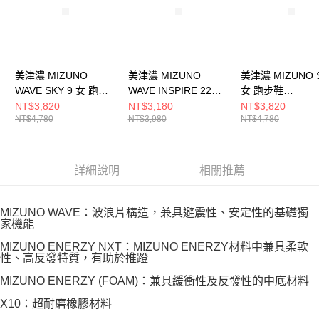
美津濃 MIZUNO
美津濃 MIZUNO
美津濃 MIZUNO 
WAVE SKY 9 女 跑步
WAVE INSPIRE 22
女 跑步鞋
鞋 J1GD250273
SW 男 跑步鞋
J1GD250224
NT$3,820
NT$3,180
NT$3,820
NT$4,780
NT$3,980
NT$4,780
J1GC264506
詳細說明
相關推薦
MIZUNO WAVE：波浪片構造，兼具避震性、安定性的基礎獨
家機能
MIZUNO ENERZY NXT：MIZUNO ENERZY材料中兼具柔軟
性、高反發特質，有助於推蹬
MIZUNO ENERZY (FOAM)：兼具緩衝性及反發性的中底材料
X10：超耐磨橡膠材料