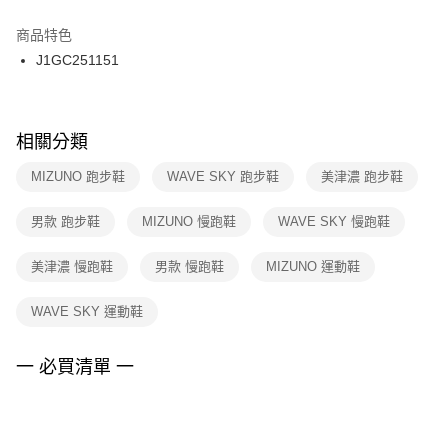
結帳頁面，進行簡訊認證並確認金額後，即可完成結帳。
２．訂單成立數日內，您將收到繳費通知簡訊。
商品特色
付款後門市自取
３．收到繳費通知簡訊後14天內，點擊此簡訊中的連結，可透過四大超商／
J1GC251151
每筆NT$100，滿NT$1,500(含以上)免運費
ATM／網路銀行／等多元方式進行付款，方視為交易完成。
※ 請注意：結帳手續完成當下不需立刻繳費，但若您需要取消訂單，請聯絡
購買商品的店家。未經商家同意取消之訂單仍視為有效，需透過AFTEE先享
後付繳納相關費用。
※ 交易是否成功請以「AFTEE先享後付 」之結帳頁面顯示為準，若有關於
相關分類
是否繳費成功／繳費後需取消欲退款等相關疑問，請聯繫「AFTEE先享後付
客戶支援中心」
https://netprotections.freshdesk.com/support/home
MIZUNO 跑步鞋
WAVE SKY 跑步鞋
美津濃 跑步鞋
【注意事項】
男款 跑步鞋
MIZUNO 慢跑鞋
WAVE SKY 慢跑鞋
１．透過由恩沛科技股份有限公司提供之「AFTEE先享後付」服務完成之交
易，需依本服務之必要範圍內提供個人資料，並將交易相關給付款項請求債
權轉讓予恩沛科技股份有限公司。
美津濃 慢跑鞋
男款 慢跑鞋
MIZUNO 運動鞋
２．關於個人資料處理事宜，請瀏覽以下網址：
https://aftee.tw/terms/#terms3
WAVE SKY 運動鞋
３．未成年的使用者請事先徵得法定代理人或監護人之同意方可使用
「AFTEE先享後付」，若未經同意申辦者引起之損失，本公司不負相關責
任。
一 必買清單 一
４．使用「AFTEE先享後付」時，將依據個別帳號之用戶狀況，依本公司即
時審查核予不同之上限額度；若仍有額度不足之情形，本公司將視審查結果
請求用戶進行身份認證。
５．嚴禁一人註冊多個帳號或使用他人資訊註冊。若發現惡意使用之情形，
恩沛科技股份有限公司將有權停止該用戶之使用額度並採取法律行動。