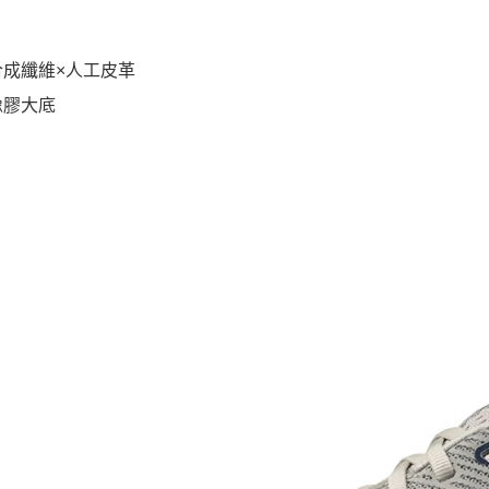
合成纖維×人工皮革
橡膠大底