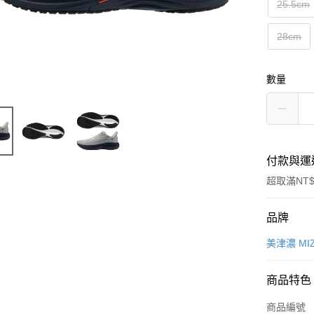
25.5cm
28cm
數量
付款與運
超取滿NT$
付款方式
品牌
信用卡一
美津濃 MI
信用卡分
商品特色
3 期 
商品編號
合作金