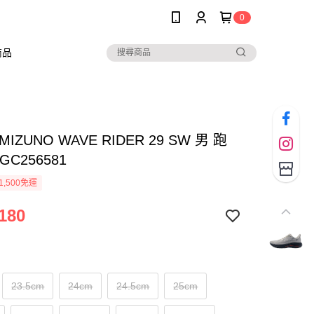
0
商品
IZUNO WAVE RIDER 29 SW 男 跑
GC256581
1,500免運
180
23.5cm
24cm
24.5cm
25cm