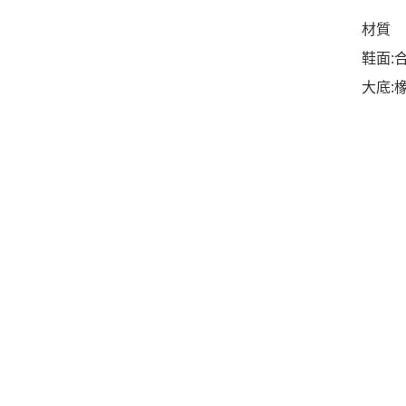
材質
鞋面:
大底: