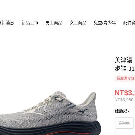
最新消息
新品上市
男士商品
女士商品
兒童/青少年
配件
美津濃 M
步鞋 J1
超取滿NT$
NT$3,
NT$3,980
鞋類尺寸
23cm