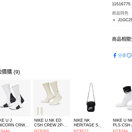
LINE Pay
11516775
華南商
Apple Pay
上海商
商品特色
國泰世
J1GC2
悠遊付
臺灣中
匯豐（
全盈+PAY
聯邦商
商品相關分
元大商
AFTEE先
玉山商
品牌
MI
相關說明
分享
台新國
【關於「A
男性商品
台灣樂
AFTEE
便利好安
運動類型
運送方式
價購 (9)
１．簡單
２．便利
7-11取貨
３．安心
每筆NT$1
【「AFT
宅配
１．於結帳
付」結帳
每筆NT$1
２．訂單
３．收到繳
付款後門
KE U J
NIKE U NK ED
NIKE NK
NIKE U N
／ATM／
NICORN CRW
CSH CREW 2P-
HERITAGE S
PLS CSH 
每筆NT$1
※ 請注意
R -160 男女 中
144 EMBRDY 男
SMIT 男女 側背包
144 DBL
$446
NT$365
NT$527
NT$284