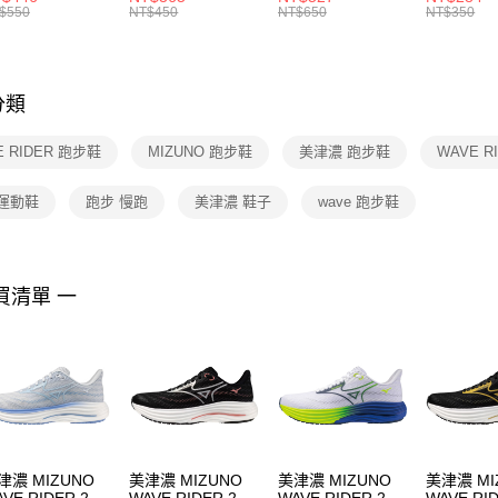
絡購買商品
襪 FZ3393100
女 短統襪
BA5871010
襪 DH405
$550
NT$450
NT$650
NT$350
先享後付
FZ3073133
※ 交易是
是否繳費成
付客戶支
分類
【注意事
１．透過由
E RIDER 跑步鞋
MIZUNO 跑步鞋
美津濃 跑步鞋
WAVE R
交易，需
求債權轉
２．關於
 運動鞋
跑步 慢跑
美津濃 鞋子
wave 跑步鞋
https://aft
３．未成
「AFTE
任。
買清單 一
４．使用「
即時審查
結果請求
５．嚴禁
形，恩沛
動。
津濃 MIZUNO
美津濃 MIZUNO
美津濃 MIZUNO
美津濃 MI
VE RIDER 29
WAVE RIDER 29
WAVE RIDER 29
WAVE RID