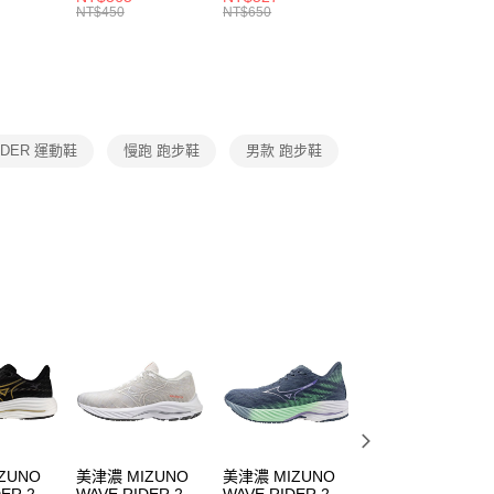
的店家。未經商家同意取消之訂單仍視為有效，需透過AFTEE
8104
男女 短統襪
長統襪
踝襪 SX7677010
NT$450
NT$650
NT$450
繳納相關費用。
DX5089103
DA2123010
否成功請以「AFTEE先享後付 」之結帳頁面顯示為準，若有關於
功／繳費後需取消欲退款等相關疑問，請聯繫「AFTEE先享後
援中心」
https://netprotections.freshdesk.com/support/home
項】
恩沛科技股份有限公司提供之「AFTEE先享後付」服務完成之
IDER 運動鞋
慢跑 跑步鞋
男款 跑步鞋
依本服務之必要範圍內提供個人資料，並將交易相關給付款項請
讓予恩沛科技股份有限公司。
個人資料處理事宜，請瀏覽以下網址：
ee.tw/terms/#terms3
年的使用者請事先徵得法定代理人或監護人之同意方可使用
E先享後付」，若未經同意申辦者引起之損失，本公司不負相關責
AFTEE先享後付」時，將依據個別帳號之用戶狀況，依本公司
核予不同之上限額度；若仍有額度不足之情形，本公司將視審查
用戶進行身份認證。
一人註冊多個帳號或使用他人資訊註冊。若發現惡意使用之情
科技股份有限公司將有權停止該用戶之使用額度並採取法律行
ZUNO
美津濃 MIZUNO
美津濃 MIZUNO
美津濃 MIZUNO
ER 29
WAVE RIDER 26
WAVE RIDER 28
WAVE RIDER 28