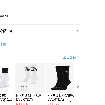
業銀行
彰化商業銀行
業儲蓄銀行
台北富邦商業銀行
華商業銀行
兆豐國際商業銀行
56581
小企業銀行
台中商業銀行
台灣）商業銀行
華泰商業銀行
業銀行
遠東國際商業銀行
類 (3)
業銀行
永豐商業銀行
享後付
業銀行
星展（台灣）商業銀行
ZUNO
客服
際商業銀行
中國信託商業銀行
FTEE先享後付」】
鞋類
跑步鞋/慢跑鞋
天信用卡公司
先享後付是「在收到商品之後才付款」的支付方式。 讓您購物簡單
心！
跑步訓練
鞋
查看全部
：不需註冊會員、不需綁卡、不需儲值。
：只要手機號碼，簡訊認證，即可結帳。
(快速到店)
：先確認商品／服務後，再付款。
00，滿NT$1,500(含以上)免運費
EE先享後付」結帳流程】
方式選擇「AFTEE先享後付」後，將跳轉至「AFTEE先享後
頁面，進行簡訊認證並確認金額後，即可完成結帳。
00，滿NT$1,500(含以上)免運費
成立數日內，您將收到繳費通知簡訊。
費通知簡訊後14天內，點擊此簡訊中的連結，可透過四大超商
市自取
K ED
NIKE U NK NSW
NIKE U NK CREW
NIKE U NK
網路銀行／等多元方式進行付款，方視為交易完成。
ANK 1P
EVERYDAY
EVERYDAY
EVERYDAY LTW
00，滿NT$1,500(含以上)免運費
：結帳手續完成當下不需立刻繳費，但若您需要取消訂單，請聯
 男 中統
ESSENTIAL CR
BBALL 3PR 男女
ANKLE 3PR 男女
NT$365
NT$527
NT$365