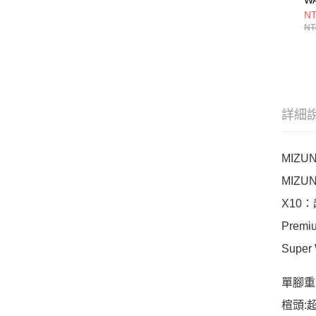
S
NT
J1
NT
詳細
MIZ
MIZ
X10
Prem
Supe
單腳重量:
楦頭:超