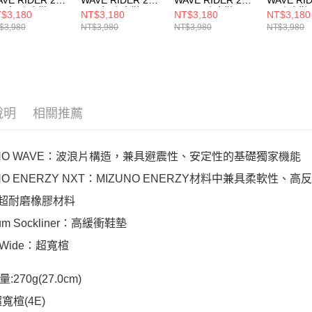
W 女 跑步鞋
SW 女 跑步鞋
SW 男 跑步鞋
男 跑步鞋
$3,180
NT$3,180
NT$3,180
NT$3,180
GD250674
J1GD250675
J1GC250453
J1GC250
$3,980
NT$3,980
NT$3,980
NT$3,980
說明
相關推薦
UNO WAVE：波浪片構造，兼具避震性、安定性的基礎獨家機能
UNO ENERZY NXT：MIZUNO ENERZY材料中兼具柔軟性
：超耐磨橡膠材料
ium Sockliner：高緩衝鞋墊
r Wide：超寬楦
270g(27.0cm)
寬楦(4E)