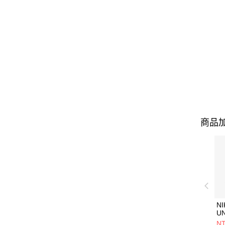
商品加
NI
U
1P
NT