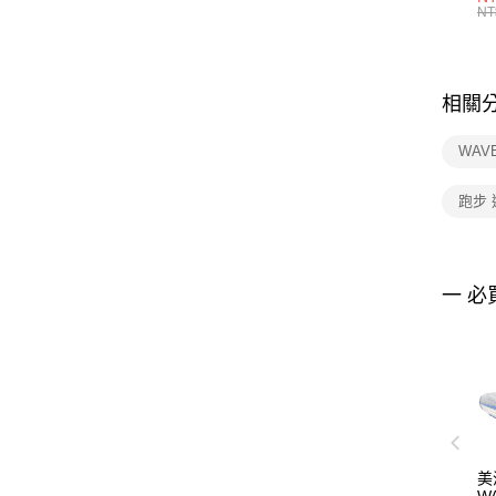
統
NT
相關
WAV
跑步
一 必
美
WA