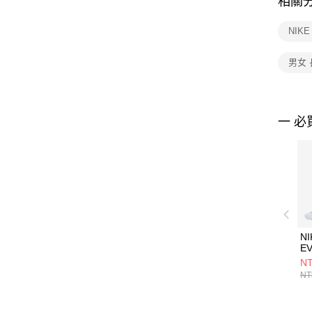
相關
NIK
男女
一 必
NI
E
B
NT
中
NT
DA