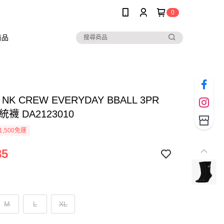
0
商品
U NK CREW EVERYDAY BBALL 3PR
襪 DA2123010
1,500免運
85
M
L
XL