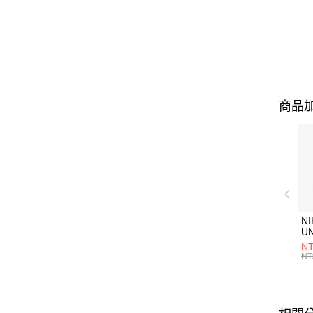
商品加
NI
U
1P
NT
統
NT