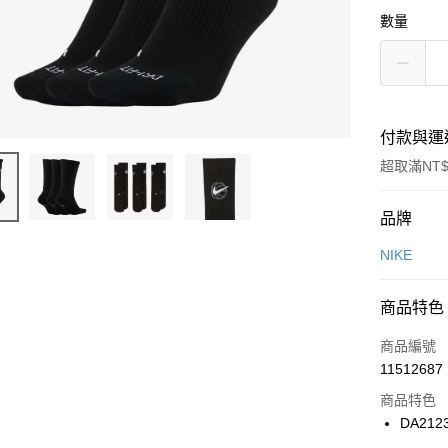
數量
付款與運
超取滿NT$
付款方式
品牌
信用卡一
NIKE
信用卡分
商品特色
3 期 
商品編號
合作金
LINE Pay
11512687
華南商
Apple Pay
上海商
商品特色
國泰世
DA212
悠遊付
臺灣中