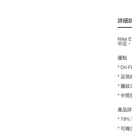
詳細
Nik
中足，
優點
* Dr
* 足
* 羅
* 中
產品詳
* 79
* 可機