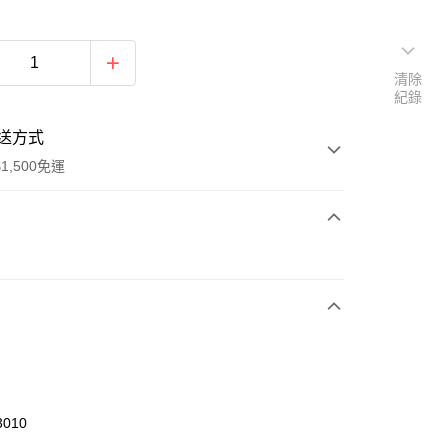
清除
紀錄
送方式
1,500免運
次付款
期付款
0 利率 每期
NT$216
21家銀行
庫商業銀行
第一商業銀行
業銀行
彰化商業銀行
業儲蓄銀行
台北富邦商業銀行
華商業銀行
兆豐國際商業銀行
3010
小企業銀行
台中商業銀行