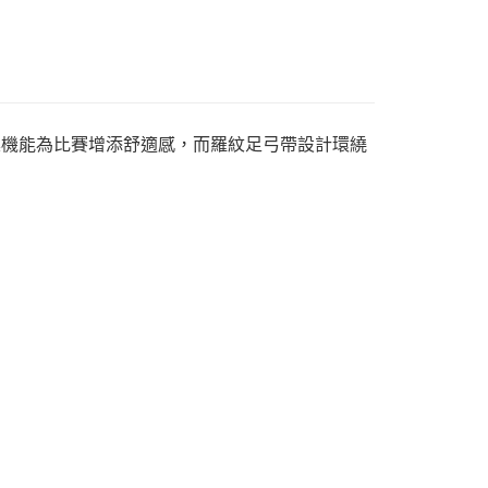
。 足底緩震機能為比賽增添舒適感，而羅紋足弓帶設計環繞