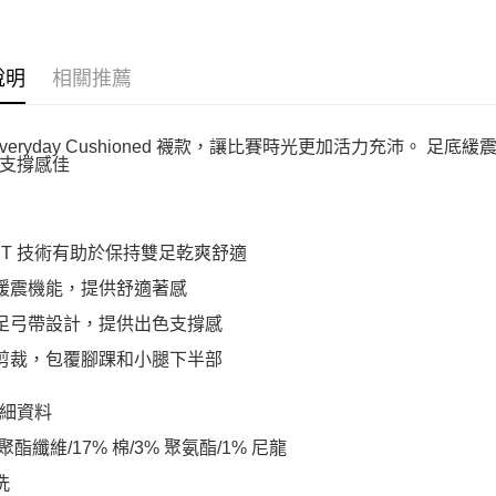
說明
相關推薦
e Everyday Cushioned 襪款，讓比賽時光更加活力充沛
支撐感佳
i-FIT 技術有助於保持雙足乾爽舒適
底緩震機能，提供舒適著感
紋足弓帶設計，提供出色支撐感
筒剪裁，包覆腳踝和小腿下半部
細資料
% 聚酯纖維/17% 棉/3% 聚氨酯/1% 尼龍
洗