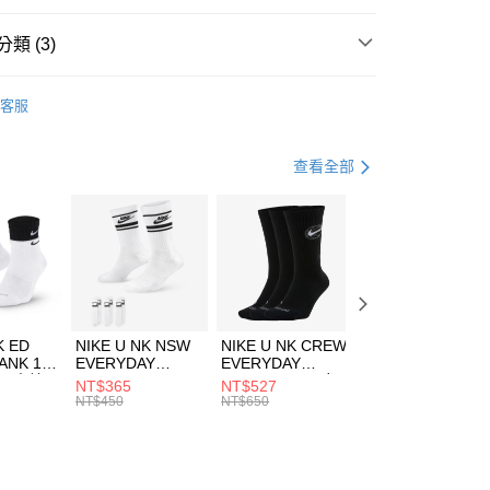
台灣）商業銀行
華泰商業銀行
業銀行
遠東國際商業銀行
類 (3)
業銀行
永豐商業銀行
享後付
業銀行
星展（台灣）商業銀行
KE
配件
客服
際商業銀行
中國信託商業銀行
FTEE先享後付」】
襪類
長筒襪
天信用卡公司
先享後付是「在收到商品之後才付款」的支付方式。 讓您購物簡單
心！
籃球
配件
查看全部
：不需註冊會員、不需綁卡、不需儲值。
：只要手機號碼，簡訊認證，即可結帳。
(快速到店)
：先確認商品／服務後，再付款。
00，滿NT$1,500(含以上)免運費
EE先享後付」結帳流程】
方式選擇「AFTEE先享後付」後，將跳轉至「AFTEE先享後
頁面，進行簡訊認證並確認金額後，即可完成結帳。
00，滿NT$1,500(含以上)免運費
成立數日內，您將收到繳費通知簡訊。
費通知簡訊後14天內，點擊此簡訊中的連結，可透過四大超商
市自取
K ED
NIKE U NK NSW
NIKE U NK CREW
NIKE U NK
網路銀行／等多元方式進行付款，方視為交易完成。
ANK 1P
EVERYDAY
EVERYDAY
EVERYDAY LTW
00，滿NT$1,500(含以上)免運費
：結帳手續完成當下不需立刻繳費，但若您需要取消訂單，請聯
 男 中統
ESSENTIAL CR
BBALL 3PR 男女
ANKLE 3PR 男女
NT$365
NT$527
NT$365
的店家。未經商家同意取消之訂單仍視為有效，需透過AFTEE
8104
男女 短統襪
長統襪
踝襪 SX7677010
NT$450
NT$650
NT$450
繳納相關費用。
DX5089103
DA2123010
否成功請以「AFTEE先享後付 」之結帳頁面顯示為準，若有關於
功／繳費後需取消欲退款等相關疑問，請聯繫「AFTEE先享後
援中心」
https://netprotections.freshdesk.com/support/home