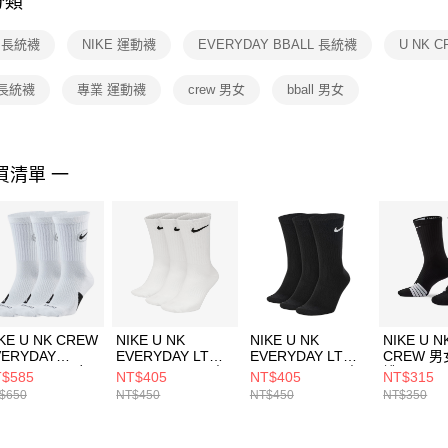
分類
【注意事
１．透過由
E 長統襪
NIKE 運動襪
EVERYDAY BBALL 長統襪
U NK 
交易，需
求債權轉
２．關於
 長統襪
專業 運動襪
crew 男女
bball 男女
https://aft
３．未成
「AFTE
任。
買清單 一
４．使用「
即時審查
結果請求
５．嚴禁
形，恩沛
動。
KE U NK CREW
NIKE U NK
NIKE U NK
NIKE U N
VERYDAY
EVERYDAY LTWT
EVERYDAY LTWT
CREW 男
BALL 3PR 男女
CREW 3PR 男 中
CREW 3PR 男 中
襪 SX762
$585
NT$405
NT$405
NT$315
統襪
統襪 SX7676100
統襪 SX7676010
$650
NT$450
NT$450
NT$350
2123100