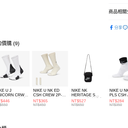
匯豐（
全盈+PAY
聯邦商
商品相關分
元大商
AFTEE先
玉山商
品牌
NI
相關說明
分享
台新國
【關於「A
運動配件
台灣樂
AFTEE
便利好安
運動類型
運送方式
價購 (9)
１．簡單
２．便利
7-11取貨
３．安心
每筆NT$1
【「AFT
宅配
１．於結帳
付」結帳
每筆NT$1
２．訂單
３．收到繳
付款後門
KE U J
NIKE U NK ED
NIKE NK
NIKE U N
／ATM／
NICORN CRW
CSH CREW 2P-
HERITAGE S
PLS CSH 
每筆NT$1
※ 請注意
R -160 男女 中
144 EMBRDY 男
SMIT 男女 側背包
144 DBL
$446
NT$365
NT$527
NT$284
絡購買商品
襪 FZ3393100
女 短統襪
BA5871010
襪 DH405
$550
NT$450
NT$650
NT$350
先享後付
FZ3073133
※ 交易是
是否繳費成
付客戶支