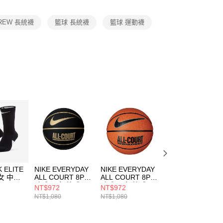
項】
恩沛科技股份有限公司提供之「AFTEE先享後付」服務完成之
CREW 長統襪
籃球 長統襪
籃球 運動襪
依本服務之必要範圍內提供個人資料，並將交易相關給付款項請
讓予恩沛科技股份有限公司。
個人資料處理事宜，請瀏覽以下網址：
ee.tw/terms/#terms3
年的使用者請事先徵得法定代理人或監護人之同意方可使用
E先享後付」，若未經同意申辦者引起之損失，本公司不負相關責
AFTEE先享後付」時，將依據個別帳號之用戶狀況，依本公司
核予不同之上限額度；若仍有額度不足之情形，本公司將視審查
用戶進行身份認證。
一人註冊多個帳號或使用他人資訊註冊。若發現惡意使用之情
科技股份有限公司將有權停止該用戶之使用額度並採取法律行
K ELITE
NIKE EVERYDAY
NIKE EVERYDAY
NIKE EVERYDAY
女 中統
ALL COURT 8P 7
ALL COURT 8P 7
ALL COURT 8P 7
2013
號球 男女 籃球
號球 男女 籃球
號球 男女 籃球
NT$972
NT$972
NT$972
N100436907007
N100436985507
N100436947007
NT$1,080
NT$1,080
NT$1,080