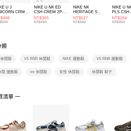
３．收到繳
付款後門
KE U J
NIKE U NK ED
NIKE NK
NIKE U N
／ATM／
NICORN CRW
CSH CREW 2P-
HERITAGE S
PLS CSH 
每筆NT$1
※ 請注意
R -160 男女 中
144 EMBRDY 男
SMIT 男女 側背包
144 DBL
$446
NT$365
NT$527
NT$284
絡購買商品
襪 FZ3393100
女 短統襪
BA5871010
襪 DH405
$550
NT$450
NT$650
NT$350
先享後付
FZ3073133
※ 交易是
是否繳費成
付客戶支
分類
【注意事
１．透過由
E 休閒鞋
V5 RNR 休閒鞋
NIKE 運動鞋
V5 RNR 運動鞋
交易，需
求債權轉
２．關於
休閒 運動鞋
rnr 休閒鞋
女性 休閒鞋
休閒鞋 鞋子
https://aft
３．未成
「AFTE
任。
買清單 一
４．使用「
即時審查
結果請求
５．嚴禁
形，恩沛
動。