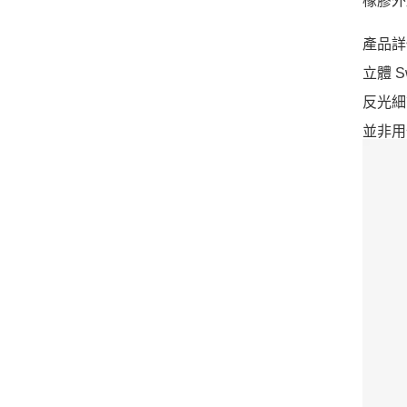
橡膠外
產品詳
立體 S
反光細
並非用