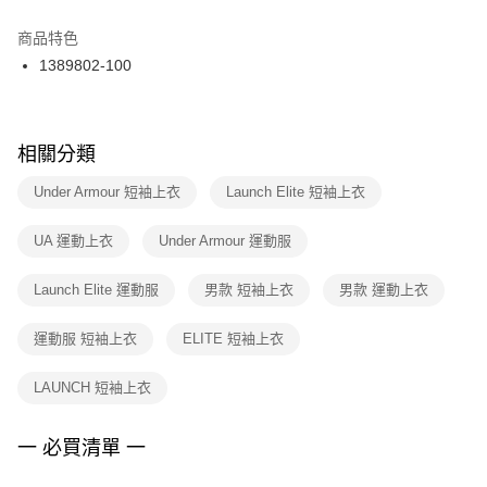
結帳頁面，進行簡訊認證並確認金額後，即可完成結帳。
２．訂單成立數日內，您將收到繳費通知簡訊。
商品特色
付款後門市自取
３．收到繳費通知簡訊後14天內，點擊此簡訊中的連結，可透過四大超商／
1389802-100
每筆NT$100，滿NT$1,500(含以上)免運費
ATM／網路銀行／等多元方式進行付款，方視為交易完成。
※ 請注意：結帳手續完成當下不需立刻繳費，但若您需要取消訂單，請聯絡
購買商品的店家。未經商家同意取消之訂單仍視為有效，需透過AFTEE先享
後付繳納相關費用。
※ 交易是否成功請以「AFTEE先享後付 」之結帳頁面顯示為準，若有關於
相關分類
是否繳費成功／繳費後需取消欲退款等相關疑問，請聯繫「AFTEE先享後付
客戶支援中心」
https://netprotections.freshdesk.com/support/home
Under Armour 短袖上衣
Launch Elite 短袖上衣
【注意事項】
UA 運動上衣
Under Armour 運動服
１．透過由恩沛科技股份有限公司提供之「AFTEE先享後付」服務完成之交
易，需依本服務之必要範圍內提供個人資料，並將交易相關給付款項請求債
權轉讓予恩沛科技股份有限公司。
Launch Elite 運動服
男款 短袖上衣
男款 運動上衣
２．關於個人資料處理事宜，請瀏覽以下網址：
https://aftee.tw/terms/#terms3
運動服 短袖上衣
ELITE 短袖上衣
３．未成年的使用者請事先徵得法定代理人或監護人之同意方可使用
「AFTEE先享後付」，若未經同意申辦者引起之損失，本公司不負相關責
任。
LAUNCH 短袖上衣
４．使用「AFTEE先享後付」時，將依據個別帳號之用戶狀況，依本公司即
時審查核予不同之上限額度；若仍有額度不足之情形，本公司將視審查結果
請求用戶進行身份認證。
一 必買清單 一
５．嚴禁一人註冊多個帳號或使用他人資訊註冊。若發現惡意使用之情形，
恩沛科技股份有限公司將有權停止該用戶之使用額度並採取法律行動。