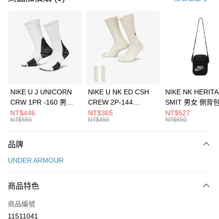
信用卡分期付款
3 期 0 利率 每期
NT$660
21家銀行
合作金庫商業銀行
第一商業銀行
LINE Pay
華南商業銀行
彰化商業銀行
Apple Pay
上海商業儲蓄銀行
台北富邦商業銀行
國泰世華商業銀行
兆豐國際商業銀行
悠遊付
臺灣中小企業銀行
台中商業銀行
NIKE U J UNICORN
NIKE U NK ED CSH
NIKE NK HERIT
匯豐（台灣）商業銀行
華泰商業銀行
CRW 1PR -160 男女
CREW 2P-144
SMIT 男女 側背
全盈+PAY
聯邦商業銀行
遠東國際商業銀行
中統襪 FZ3393100
EMBRDY 男女 短統襪
BA5871010
NT$446
NT$365
NT$527
元大商業銀行
永豐商業銀行
NT$550
NT$450
NT$650
AFTEE先享後付
FZ3073133
玉山商業銀行
星展（台灣）商業銀行
相關說明
台新國際商業銀行
中國信託商業銀行
品牌
【關於「AFTEE先享後付」】
台灣樂天信用卡公司
AFTEE先享後付是「在收到商品之後才付款」的支付方式。 讓您購物簡單
運送方式
UNDER ARMOUR
便利好安心！
１．簡單：不需註冊會員、不需綁卡、不需儲值。
7-11取貨(快速到店)
２．便利：只要手機號碼，簡訊認證，即可結帳。
商品特色
每筆NT$100，滿NT$1,500(含以上)免運費
３．安心：先確認商品／服務後，再付款。
商品編號
宅配
【「AFTEE先享後付」結帳流程】
１．於結帳方式選擇「AFTEE先享後付」後，將跳轉至「AFTEE先享後付」
11511041
每筆NT$100，滿NT$1,500(含以上)免運費