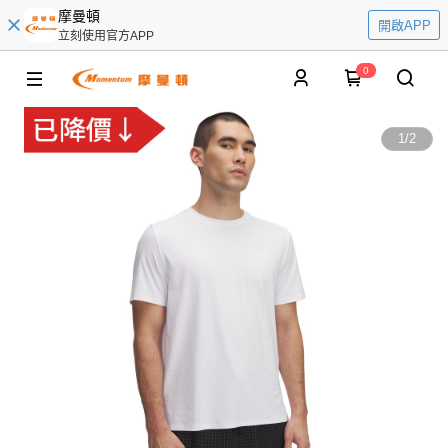
摩曼頓
開啟APP
立刻使用官方APP
0
1
/
2