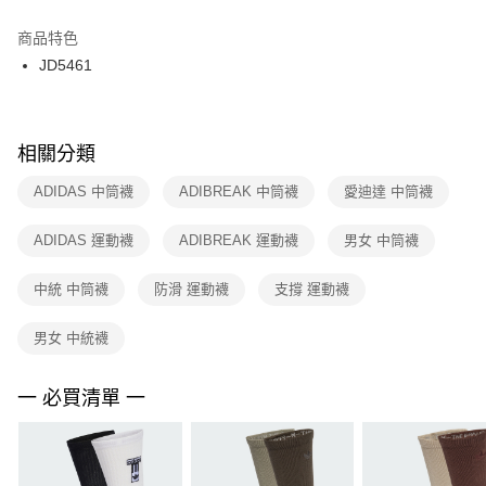
結帳頁面，進行簡訊認證並確認金額後，即可完成結帳。
２．訂單成立數日內，您將收到繳費通知簡訊。
商品特色
付款後門市自取
３．收到繳費通知簡訊後14天內，點擊此簡訊中的連結，可透過四大超商／
JD5461
每筆NT$100，滿NT$1,500(含以上)免運費
ATM／網路銀行／等多元方式進行付款，方視為交易完成。
※ 請注意：結帳手續完成當下不需立刻繳費，但若您需要取消訂單，請聯絡
購買商品的店家。未經商家同意取消之訂單仍視為有效，需透過AFTEE先享
後付繳納相關費用。
※ 交易是否成功請以「AFTEE先享後付 」之結帳頁面顯示為準，若有關於
相關分類
是否繳費成功／繳費後需取消欲退款等相關疑問，請聯繫「AFTEE先享後付
客戶支援中心」
https://netprotections.freshdesk.com/support/home
ADIDAS 中筒襪
ADIBREAK 中筒襪
愛迪達 中筒襪
【注意事項】
ADIDAS 運動襪
ADIBREAK 運動襪
男女 中筒襪
１．透過由恩沛科技股份有限公司提供之「AFTEE先享後付」服務完成之交
易，需依本服務之必要範圍內提供個人資料，並將交易相關給付款項請求債
權轉讓予恩沛科技股份有限公司。
中統 中筒襪
防滑 運動襪
支撐 運動襪
２．關於個人資料處理事宜，請瀏覽以下網址：
https://aftee.tw/terms/#terms3
男女 中統襪
３．未成年的使用者請事先徵得法定代理人或監護人之同意方可使用
「AFTEE先享後付」，若未經同意申辦者引起之損失，本公司不負相關責
任。
一 必買清單 一
４．使用「AFTEE先享後付」時，將依據個別帳號之用戶狀況，依本公司即
時審查核予不同之上限額度；若仍有額度不足之情形，本公司將視審查結果
請求用戶進行身份認證。
５．嚴禁一人註冊多個帳號或使用他人資訊註冊。若發現惡意使用之情形，
恩沛科技股份有限公司將有權停止該用戶之使用額度並採取法律行動。