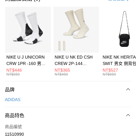
信用卡分期付款
3 期 0 利率 每期
NT$263
21家銀行
合作金庫商業銀行
第一商業銀行
LINE Pay
華南商業銀行
彰化商業銀行
Apple Pay
上海商業儲蓄銀行
台北富邦商業銀行
國泰世華商業銀行
兆豐國際商業銀行
悠遊付
臺灣中小企業銀行
台中商業銀行
NIKE U J UNICORN
NIKE U NK ED CSH
NIKE NK HERIT
匯豐（台灣）商業銀行
華泰商業銀行
CRW 1PR -160 男女
CREW 2P-144
SMIT 男女 側背
全盈+PAY
聯邦商業銀行
遠東國際商業銀行
中統襪 FZ3393100
EMBRDY 男女 短統襪
BA5871010
NT$446
NT$365
NT$527
元大商業銀行
永豐商業銀行
NT$550
NT$450
NT$650
AFTEE先享後付
FZ3073133
玉山商業銀行
星展（台灣）商業銀行
相關說明
台新國際商業銀行
中國信託商業銀行
品牌
【關於「AFTEE先享後付」】
台灣樂天信用卡公司
AFTEE先享後付是「在收到商品之後才付款」的支付方式。 讓您購物簡單
運送方式
ADIDAS
便利好安心！
１．簡單：不需註冊會員、不需綁卡、不需儲值。
7-11取貨(快速到店)
２．便利：只要手機號碼，簡訊認證，即可結帳。
商品特色
每筆NT$100，滿NT$1,500(含以上)免運費
３．安心：先確認商品／服務後，再付款。
商品編號
宅配
【「AFTEE先享後付」結帳流程】
１．於結帳方式選擇「AFTEE先享後付」後，將跳轉至「AFTEE先享後付」
11510990
每筆NT$100，滿NT$1,500(含以上)免運費