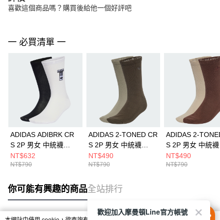
喜歡這個商品嗎？購買後給他一個好評吧
一 必買清單 一
ADIDAS ADIBRK CR
ADIDAS 2-TONED CR
ADIDAS 2-TONE
S 2P 男女 中統襪
S 2P 男女 中統襪
S 2P 男女 中統襪
KD8395
JV6045
JV6043
NT$632
NT$490
NT$490
NT$790
NT$790
NT$790
你可能有興趣的商品
全站排行
歡迎加入摩曼頓Line官方帳號