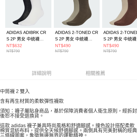
ADIDAS ADIBRK CR
ADIDAS 2-TONED CR
ADIDAS 2-TONE
S 2P 男女 中統襪
S 2P 男女 中統襪
S 2P 男女 中統襪
KD8395
JV6045
JV6043
NT$632
NT$490
NT$490
NT$790
NT$790
NT$790
詳細說明
相關推薦
中筒襪 2 雙入
含有再生材質的柔軟彈性襪款
須知：襪子屬貼身商品，基於保障消費者個人衛生原則，經拆封
後恕不接受退換貨。
這款 adidas 襪子兼具時尚風格和舒適腳感。撞色設計搭配柔軟
棉質混紡布料，提供全天候舒適腳感。兩側具有完美對稱的經典
三條線圖案，象徵無邊無界的運動精神。