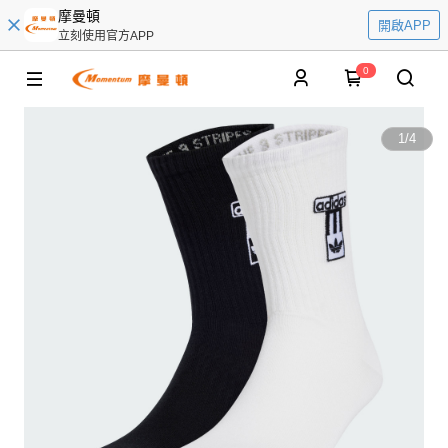
摩曼頓
開啟APP
立刻使用官方APP
0
1
/
4