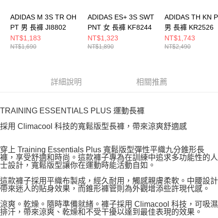
ADIDAS M 3S TR OH
ADIDAS ES+ 3S SWT
ADIDAS TH KN 
PT 男 長褲 JI8802
PNT 女 長褲 KF8244
男 長褲 KR2526
NT$1,183
NT$1,323
NT$1,743
NT$1,690
NT$1,890
NT$2,490
詳細說明
相關推薦
TRAINING ESSENTIALS PLUS 運動長褲
採用 Climacool 科技的寬鬆版型長褲，帶來涼爽舒適感
穿上 Training Essentials Plus 寬鬆版型彈性平織九分錐形長
褲，享受舒適和時尚。這款褲子專為在訓練中追求多功能性的人
士設計，寬鬆版型讓你在運動時能活動自如。
這款褲子採用平織布製成，經久耐用，觸感親膚柔軟。中腰設計
帶來迷人的貼身效果，而錐形褲管則為外觀增添些許現代感。
涼爽。乾燥。隨時準備就緒。褲子採用 Climacool 科技，可吸濕
排汗，帶來涼爽、乾燥和不受干擾以達到最佳表現的效果。