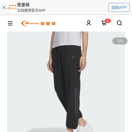
摩曼頓
開啟APP
立刻使用官方APP
0
1
/
6