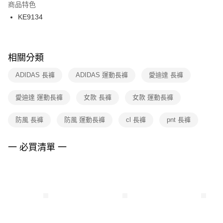
２．訂單成立數日內，您將收到繳費通知簡訊。
商品特色
付款後門市自取
３．收到繳費通知簡訊後14天內，點擊此簡訊中的連結，可透過四大超商／
KE9134
每筆NT$100，滿NT$1,500(含以上)免運費
ATM／網路銀行／等多元方式進行付款，方視為交易完成。
※ 請注意：結帳手續完成當下不需立刻繳費，但若您需要取消訂單，請聯絡
購買商品的店家。未經商家同意取消之訂單仍視為有效，需透過AFTEE先享
後付繳納相關費用。
※ 交易是否成功請以「AFTEE先享後付 」之結帳頁面顯示為準，若有關於
相關分類
是否繳費成功／繳費後需取消欲退款等相關疑問，請聯繫「AFTEE先享後付
客戶支援中心」
https://netprotections.freshdesk.com/support/home
ADIDAS 長褲
ADIDAS 運動長褲
愛迪達 長褲
【注意事項】
愛迪達 運動長褲
女款 長褲
女款 運動長褲
１．透過由恩沛科技股份有限公司提供之「AFTEE先享後付」服務完成之交
易，需依本服務之必要範圍內提供個人資料，並將交易相關給付款項請求債
權轉讓予恩沛科技股份有限公司。
防風 長褲
防風 運動長褲
cl 長褲
pnt 長褲
２．關於個人資料處理事宜，請瀏覽以下網址：
https://aftee.tw/terms/#terms3
３．未成年的使用者請事先徵得法定代理人或監護人之同意方可使用
一 必買清單 一
「AFTEE先享後付」，若未經同意申辦者引起之損失，本公司不負相關責
任。
４．使用「AFTEE先享後付」時，將依據個別帳號之用戶狀況，依本公司即
時審查核予不同之上限額度；若仍有額度不足之情形，本公司將視審查結果
請求用戶進行身份認證。
５．嚴禁一人註冊多個帳號或使用他人資訊註冊。若發現惡意使用之情形，
恩沛科技股份有限公司將有權停止該用戶之使用額度並採取法律行動。