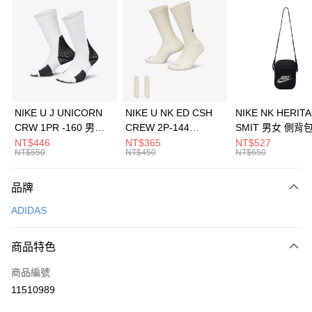
信用卡分期付款
3 期 0 利率 每期
NT$630
21家銀行
合作金庫商業銀行
第一商業銀行
LINE Pay
華南商業銀行
彰化商業銀行
Apple Pay
上海商業儲蓄銀行
台北富邦商業銀行
國泰世華商業銀行
兆豐國際商業銀行
悠遊付
臺灣中小企業銀行
台中商業銀行
NIKE U J UNICORN
NIKE U NK ED CSH
NIKE NK HERIT
匯豐（台灣）商業銀行
華泰商業銀行
CRW 1PR -160 男女
CREW 2P-144
SMIT 男女 側背
全盈+PAY
聯邦商業銀行
遠東國際商業銀行
中統襪 FZ3393100
EMBRDY 男女 短統襪
BA5871010
NT$446
NT$365
NT$527
元大商業銀行
永豐商業銀行
NT$550
NT$450
NT$650
AFTEE先享後付
FZ3073133
玉山商業銀行
星展（台灣）商業銀行
相關說明
台新國際商業銀行
中國信託商業銀行
品牌
【關於「AFTEE先享後付」】
台灣樂天信用卡公司
AFTEE先享後付是「在收到商品之後才付款」的支付方式。 讓您購物簡單
運送方式
ADIDAS
便利好安心！
１．簡單：不需註冊會員、不需綁卡、不需儲值。
7-11取貨(快速到店)
２．便利：只要手機號碼，簡訊認證，即可結帳。
商品特色
每筆NT$100，滿NT$1,500(含以上)免運費
３．安心：先確認商品／服務後，再付款。
商品編號
宅配
【「AFTEE先享後付」結帳流程】
１．於結帳方式選擇「AFTEE先享後付」後，將跳轉至「AFTEE先享後付」
11510989
每筆NT$100，滿NT$1,500(含以上)免運費
結帳頁面，進行簡訊認證並確認金額後，即可完成結帳。